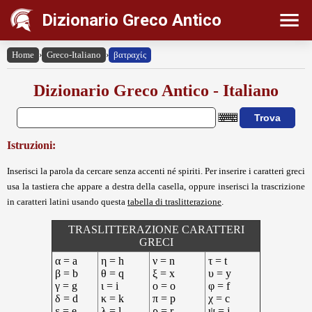
Dizionario Greco Antico
Home
›
Greco-Italiano
›
βατραχίς
Dizionario Greco Antico - Italiano
Istruzioni:
Inserisci la parola da cercare senza accenti né spiriti. Per inserire i caratteri greci
usa la tastiera che appare a destra della casella, oppure inserisci la trascrizione
in caratteri latini usando questa
tabella di traslitterazione
.
TRASLITTERAZIONE CARATTERI
GRECI
α = a
η = h
ν = n
τ = t
β = b
θ = q
ξ = x
υ = y
γ = g
ι = i
ο = o
φ = f
δ = d
κ = k
π = p
χ = c
ε = e
λ = l
ρ = r
ψ = j