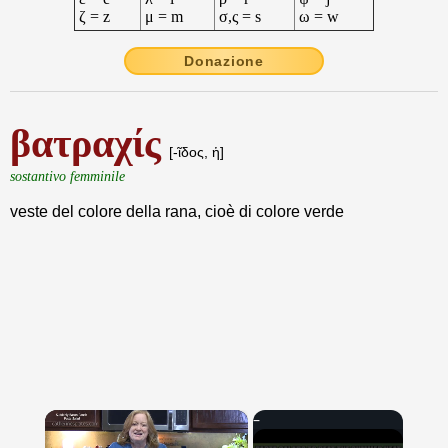
ζ = z
μ = m
σ,ς = s
ω = w
Donazione
βατραχίς
[-ῖδος, ἡ]
sostantivo femminile
veste del colore della rana, cioè di colore verde
×