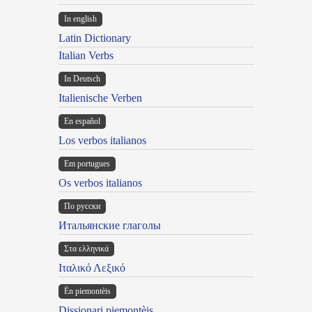
In english
Latin Dictionary
Italian Verbs
In Deutsch
Italienische Verben
En español
Los verbos italianos
Em portugues
Os verbos italianos
По русски
Итальянские глаголы
Στα ελληνικά
Ιταλικό Λεξικό
Ën piemontèis
Dissionari piemontèis