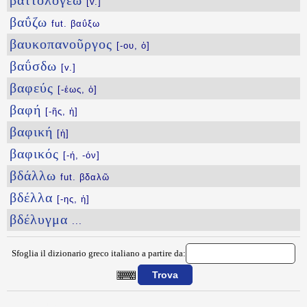
βαττολογέω
[v.]
βαΰζω
fut. βαΰξω
βαυκοπανοῦργος
[-ου, ὁ]
βαΰσδω
[v.]
βαφεύς
[-έως, ὁ]
βαφή
[-ῆς, ἡ]
βαφική
[ἡ]
βαφικός
[-ή, -όν]
βδάλλω
fut. βδαλῶ
βδέλλα
[-ης, ἡ]
βδέλυγμα
...
Sfoglia il dizionario greco italiano a partire da:
{{ID:BATRACIS100}}