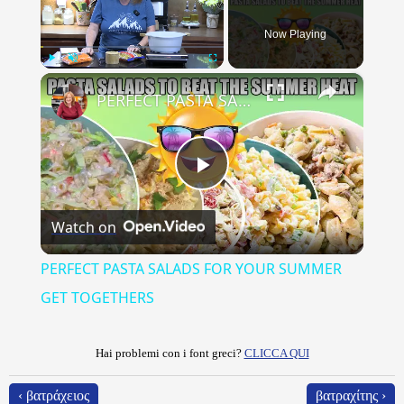
Now Playing
×
Play
Unmute
Fullscreen
PERFECT PASTA SALADS FOR YOUR SUMMER GET TOGETHERS
Play
Watch on
Video
PERFECT PASTA SALADS FOR YOUR SUMMER
GET TOGETHERS
Hai problemi con i font greci?
CLICCA QUI
‹ βατράχειος
βατραχίτης ›