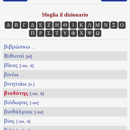
Sfoglia il dizionario
Α
Β
Γ
Δ
Ε
Ζ
Η
Θ
Ι
Κ
Λ
Μ
Ν
Ξ
Ο
Π
Ρ
Σ
Τ
Υ
Φ
Χ
Ψ
Ω
βιβρώσκω
...
Βιθυνοί
[οἱ]
βῖκος
[-ου, ὁ]
βινέω
...
βινητιάω
[v.]
βιοδότης
[-ου, ὁ]
βιόδωρος
[-ον]
βιοθάλμιος
[-ον]
βίος
[-ου, ὁ]