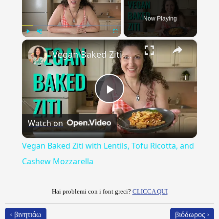
Now Playing
×
Play
Unmute
Fullscreen
Vegan Baked Ziti with Lentils, Tofu Ricotta, and Cashew Mozzarella
Play
Watch on
Video
Vegan Baked Ziti with Lentils, Tofu Ricotta, and
Cashew Mozzarella
Hai problemi con i font greci?
CLICCA QUI
‹ βινητιάω
βιόδωρος ›