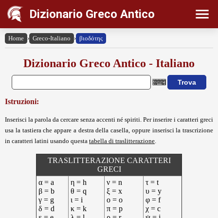
Dizionario Greco Antico
Home
›
Greco-Italiano
›
βιοδότης
Dizionario Greco Antico - Italiano
Istruzioni:
Inserisci la parola da cercare senza accenti né spiriti. Per inserire i caratteri greci
usa la tastiera che appare a destra della casella, oppure inserisci la trascrizione
in caratteri latini usando questa
tabella di traslitterazione
.
TRASLITTERAZIONE CARATTERI
GRECI
α = a
η = h
ν = n
τ = t
β = b
θ = q
ξ = x
υ = y
γ = g
ι = i
ο = o
φ = f
δ = d
κ = k
π = p
χ = c
ε = e
λ = l
ρ = r
ψ = j