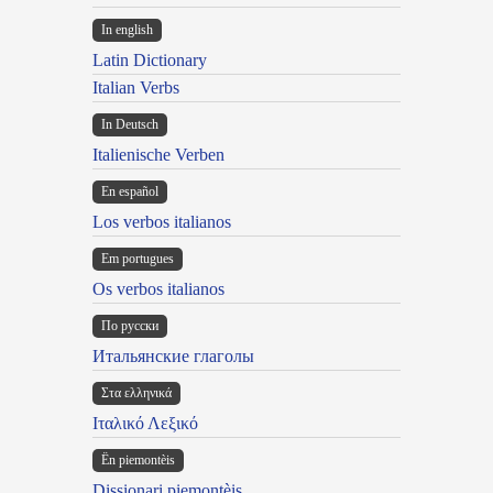
In english
Latin Dictionary
Italian Verbs
In Deutsch
Italienische Verben
En español
Los verbos italianos
Em portugues
Os verbos italianos
По русски
Итальянские глаголы
Στα ελληνικά
Ιταλικό Λεξικό
Ën piemontèis
Dissionari piemontèis