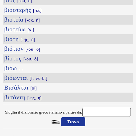
βιός
[-οῦ, ὁ]
βιοστερής
[-ές]
βιοτεία
[-ας, ἡ]
βιοτεύω
[v.]
βιοτή
[-ῆς, ἡ]
βιότιον
[-ου, ὁ]
βίοτος
[-ου, ὁ]
βιόω
...
βιόωνται
[f. verb.]
Βισάλται
[οἱ]
βισάντη
[-ης, ἡ]
Sfoglia il dizionario greco italiano a partire da:
{{ID:BIODOTHS100}}