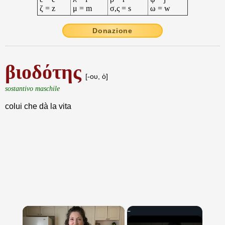
ζ = z
μ = m
σ,ς = s
ω = w
Donazione
βιοδότης
[-ου, ὁ]
sostantivo maschile
colui che dà la vita
×