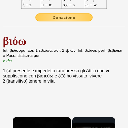
ζ = z
μ = m
σ,ς = s
ω = w
Donazione
βιόω
fut. βιώσομαι aor. 1 ἐβίωσα, aor. 2 ἐβίων, Inf. βιῶναι, perf. βεβίωκα
e Pass. βεβίωταί μοι
verbo
1
(al presente e imperfetto raro presso gli Attici che vi
suppliscono con βιοτεύω e ζῷ) ho vissuto, vivere
2
(transitivo) tenere in vita
×