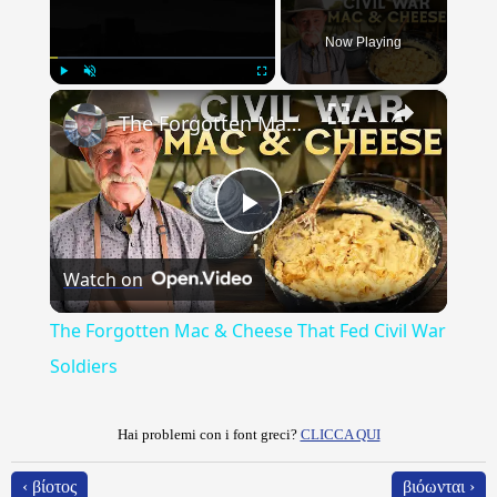
Now Playing
×
Play
Unmute
Fullscreen
The Forgotten Mac & Cheese That Fed Civil War Soldiers
Play
Watch on
Video
The Forgotten Mac & Cheese That Fed Civil War
Soldiers
Hai problemi con i font greci?
CLICCA QUI
‹ βίοτος
βιόωνται ›