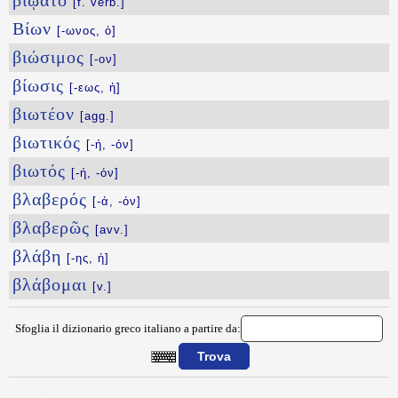
βιῴατο
[f. verb.]
Βίων
[-ωνος, ὁ]
βιώσιμος
[-ον]
βίωσις
[-εως, ἡ]
βιωτέον
[agg.]
βιωτικός
[-ή, -όν]
βιωτός
[-ή, -όν]
βλαβερός
[-ά, -όν]
βλαβερῶς
[avv.]
βλάβη
[-ης, ἡ]
βλάβομαι
[v.]
Sfoglia il dizionario greco italiano a partire da:
{{ID:BIOW100}}