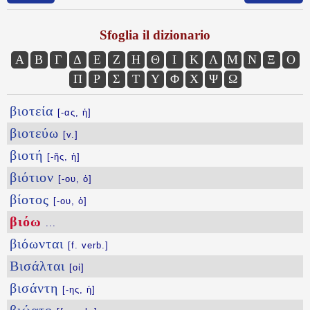
Sfoglia il dizionario
Α
Β
Γ
Δ
Ε
Ζ
Η
Θ
Ι
Κ
Λ
Μ
Ν
Ξ
Ο
Π
Ρ
Σ
Τ
Υ
Φ
Χ
Ψ
Ω
βιοτεία
[-ας, ἡ]
βιοτεύω
[v.]
βιοτή
[-ῆς, ἡ]
βιότιον
[-ου, ὁ]
βίοτος
[-ου, ὁ]
βιόω
...
βιόωνται
[f. verb.]
Βισάλται
[οἱ]
βισάντη
[-ης, ἡ]