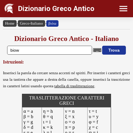
Dizionario Greco Antico
Home
›
Greco-Italiano
›
βιόω
Dizionario Greco Antico - Italiano
Istruzioni:
Inserisci la parola da cercare senza accenti né spiriti. Per inserire i caratteri greci
usa la tastiera che appare a destra della casella, oppure inserisci la trascrizione
in caratteri latini usando questa
tabella di traslitterazione
.
TRASLITTERAZIONE CARATTERI
GRECI
α = a
η = h
ν = n
τ = t
β = b
θ = q
ξ = x
υ = y
γ = g
ι = i
ο = o
φ = f
δ = d
κ = k
π = p
χ = c
ε = e
λ = l
ρ = r
ψ = j