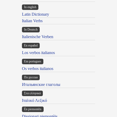
In english
Latin Dictionary
Italian Verbs
In Deutsch
Italienische Verben
En español
Los verbos italianos
Em portugues
Os verbos italianos
По русски
Итальянские глаголы
Στα ελληνικά
Ιταλικό Λεξικό
Ën piemontèis
Dissionari piemontèis