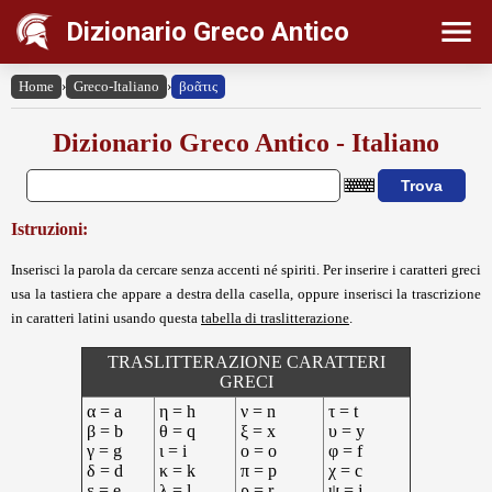
Dizionario Greco Antico
Home
›
Greco-Italiano
›
βοᾶτις
Dizionario Greco Antico - Italiano
Istruzioni:
Inserisci la parola da cercare senza accenti né spiriti. Per inserire i caratteri greci
usa la tastiera che appare a destra della casella, oppure inserisci la trascrizione
in caratteri latini usando questa
tabella di traslitterazione
.
TRASLITTERAZIONE CARATTERI
GRECI
α = a
η = h
ν = n
τ = t
β = b
θ = q
ξ = x
υ = y
γ = g
ι = i
ο = o
φ = f
δ = d
κ = k
π = p
χ = c
ε = e
λ = l
ρ = r
ψ = j