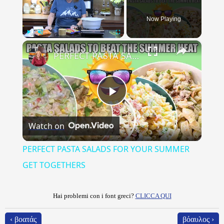
Now Playing
×
Play
Unmute
Fullscreen
PERFECT PASTA SALADS FOR YOUR SUMMER GET TOGETHERS
Play
Watch on
Video
PERFECT PASTA SALADS FOR YOUR SUMMER
GET TOGETHERS
Hai problemi con i font greci?
CLICCA QUI
‹ βοατάς
βόαυλος ›