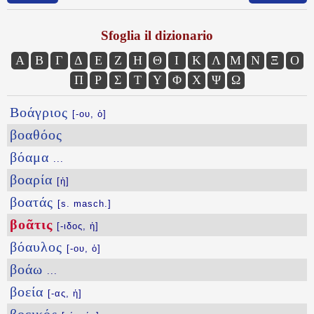
Sfoglia il dizionario
Α
Β
Γ
Δ
Ε
Ζ
Η
Θ
Ι
Κ
Λ
Μ
Ν
Ξ
Ο
Π
Ρ
Σ
Τ
Υ
Φ
Χ
Ψ
Ω
Βοάγριος
[-ου, ὁ]
βοαθόος
βόαμα
...
βοαρία
[ἡ]
βοατάς
[s. masch.]
βοᾶτις
[-ιδος, ἡ]
βόαυλος
[-ου, ὁ]
βοάω
...
βοεία
[-ας, ἡ]