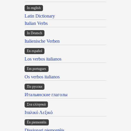
In english
Latin Dictionary
Italian Verbs
In Deutsch
Italienische Verben
En español
Los verbos italianos
Em portugues
Os verbos italianos
По русски
Итальянские глаголы
Στα ελληνικά
Ιταλικό Λεξικό
Ën piemontèis
Dissionari piemontèis