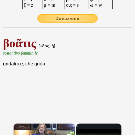
ζ = z
μ = m
σ,ς = s
ω = w
Donazione
βοᾶτις
[-ιδος, ἡ]
sostantivo femminile
gridatrice, che grida
×