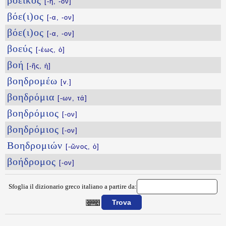
βοεικός
[-ή, -όν]
βόε(ι)ος
[-α, -ον]
βόε(ι)ος
[-α, -ον]
βοεύς
[-έως, ὁ]
βοή
[-ῆς, ἡ]
βοηδρομέω
[v.]
βοηδρόμια
[-ων, τά]
βοηδρόμιος
[-ον]
βοηδρόμιος
[-ον]
Βοηδρομιών
[-ῶνος, ὁ]
βοήδρομος
[-ον]
Sfoglia il dizionario greco italiano a partire da:
{{ID:BOATIS100}}