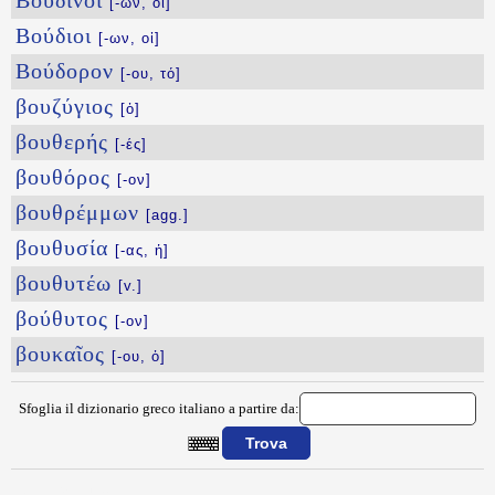
Βουδῖνοι
[-ων, οἱ]
Βούδιοι
[-ων, οἱ]
Βούδορον
[-ου, τό]
βουζύγιος
[ὁ]
βουθερής
[-ές]
βουθόρος
[-ον]
βουθρέμμων
[agg.]
βουθυσία
[-ας, ἡ]
βουθυτέω
[v.]
βούθυτος
[-ον]
βουκαῖος
[-ου, ὁ]
Sfoglia il dizionario greco italiano a partire da:
{{ID:BOYBRWSTIS100}}