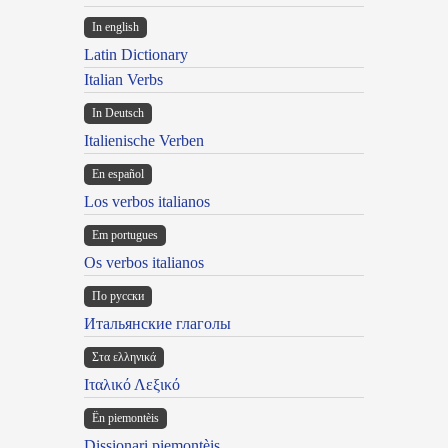
In english
Latin Dictionary
Italian Verbs
In Deutsch
Italienische Verben
En español
Los verbos italianos
Em portugues
Os verbos italianos
По русски
Итальянские глаголы
Στα ελληνικά
Ιταλικό Λεξικό
Ën piemontèis
Dissionari piemontèis