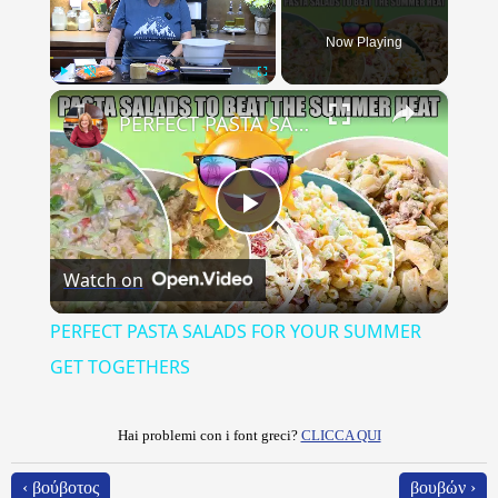
Now Playing
×
Play
Unmute
Fullscreen
PERFECT PASTA SALADS FOR YOUR SUMMER GET TOGETHERS
Play
Watch on
Video
PERFECT PASTA SALADS FOR YOUR SUMMER
GET TOGETHERS
Hai problemi con i font greci?
CLICCA QUI
‹ βούβοτος
βουβών ›