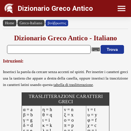
Dizionario Greco Antico
Home
›
Greco-Italiano
›
βούβρωστις
Dizionario Greco Antico - Italiano
Istruzioni:
Inserisci la parola da cercare senza accenti né spiriti. Per inserire i caratteri greci
usa la tastiera che appare a destra della casella, oppure inserisci la trascrizione
in caratteri latini usando questa
tabella di traslitterazione
.
TRASLITTERAZIONE CARATTERI
GRECI
α = a
η = h
ν = n
τ = t
β = b
θ = q
ξ = x
υ = y
γ = g
ι = i
ο = o
φ = f
δ = d
κ = k
π = p
χ = c
ε = e
λ = l
ρ = r
ψ = j