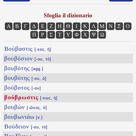
Sfoglia il dizionario
Α
Β
Γ
Δ
Ε
Ζ
Η
Θ
Ι
Κ
Λ
Μ
Ν
Ξ
Ο
Π
Ρ
Σ
Τ
Υ
Φ
Χ
Ψ
Ω
Βούβαστις
[-εος, ἡ]
βουβόσιον
[-ου, τό]
βουβότης
[agg.]
βουβότης
[-ου, ὁ]
βούβοτος
[-ον]
βούβρωστις
[-εως, ἡ]
βουβών
[-ῶνος, ὁ]
βουβωνιάω
[v.]
Βούδειον
[-ου, τό]