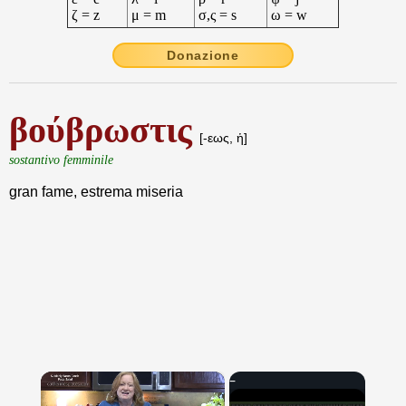
ζ = z
μ = m
σ,ς = s
ω = w
Donazione
βούβρωστις
[-εως, ἡ]
sostantivo femminile
gran fame, estrema miseria
×