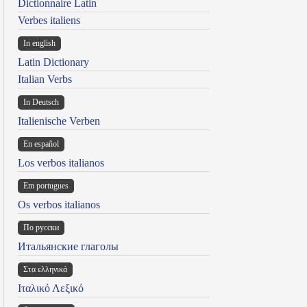
Dictionnaire Latin
Verbes italiens
In english
Latin Dictionary
Italian Verbs
In Deutsch
Italienische Verben
En español
Los verbos italianos
Em portugues
Os verbos italianos
По русски
Итальянские глаголы
Στα ελληνικά
Ιταλικό Λεξικό