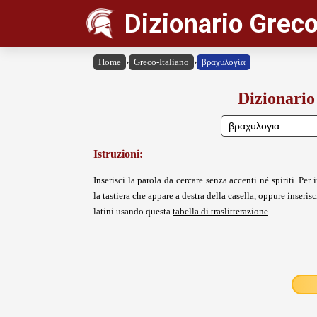
Dizionario Greco
Home
›
Greco-Italiano
›
βραχυλογία
Dizionario
Istruzioni:
Inserisci la parola da cercare senza accenti né spiriti. Per i
la tastiera che appare a destra della casella, oppure inserisci
latini usando questa
tabella di traslitterazione
.