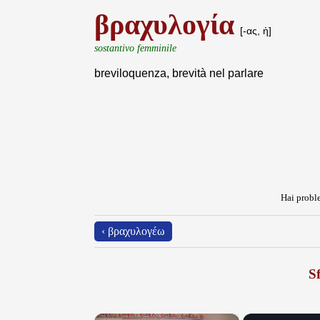
βραχυλογία
[-ας, ἡ]
sostantivo femminile
breviloquenza, brevità nel parlare
Hai proble
‹ βραχυλογέω
Sf
×