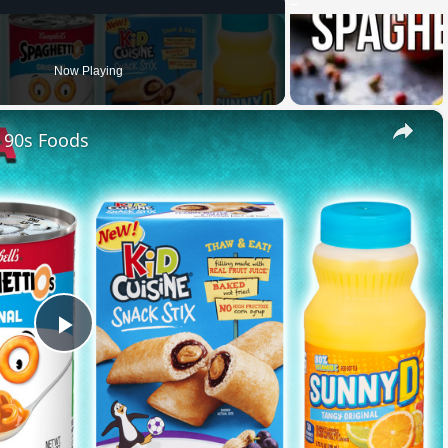
Now Playing
×
e 90s Foods
Play
Video