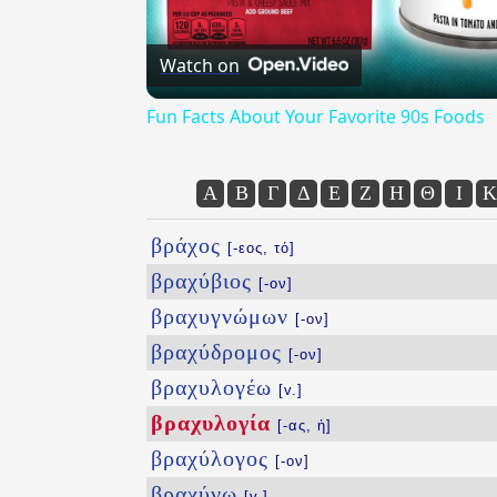
Watch on
Fun Facts About Your Favorite 90s Foods
Α
Β
Γ
Δ
Ε
Ζ
Η
Θ
Ι
Κ
βράχος
[-εος, τό]
βραχύβιος
[-ον]
βραχυγνώμων
[-ον]
βραχύδρομος
[-ον]
βραχυλογέω
[v.]
βραχυλογία
[-ας, ἡ]
βραχύλογος
[-ον]
βραχύνω
[v.]