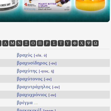
Λ
Μ
Ν
Ξ
Ο
Π
Ρ
Σ
Τ
Υ
Φ
Χ
Ψ
Ω
βραχύς
[-εῖα, ύ]
βραχυσίδηρος
[-ον]
βραχύτης
[-ητος, ἡ]
βραχύτονος
[-ον]
βραχυτράχηλος
[-ον]
βραχυχρόνιος
[-ον]
βρέγμα
...
βρεκεκεκέξ
[onom.]