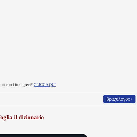
mi con i font greci?
CLICCA QUI
βραχύλογος ›
oglia il dizionario