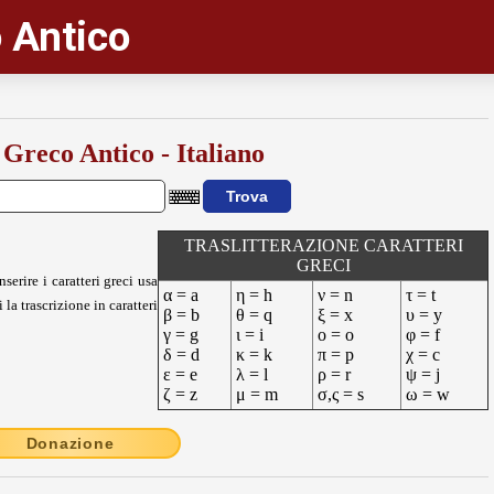
 Antico
 Greco Antico - Italiano
TRASLITTERAZIONE CARATTERI
GRECI
nserire i caratteri greci usa
α = a
η = h
ν = n
τ = t
 la trascrizione in caratteri
β = b
θ = q
ξ = x
υ = y
γ = g
ι = i
ο = o
φ = f
δ = d
κ = k
π = p
χ = c
ε = e
λ = l
ρ = r
ψ = j
ζ = z
μ = m
σ,ς = s
ω = w
Donazione