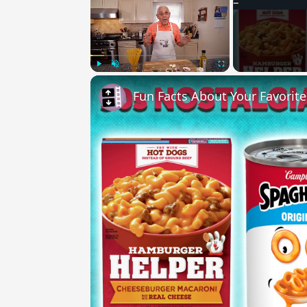
Play
Unmute
Fullscreen
Fun Facts About Your Favorit