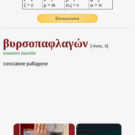
ζ = z
μ = m
σ,ς = s
ω = w
Donazione
βυρσοπαφλαγών
[-όνος, ὁ]
sostantivo maschile
conciatore paflagone
×