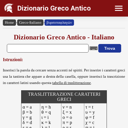
Dizionario Greco Antico
Home
›
Greco-Italiano
›
βυρσοπαφλαγών
Dizionario Greco Antico - Italiano
Istruzioni:
Inserisci la parola da cercare senza accenti né spiriti. Per inserire i caratteri greci
usa la tastiera che appare a destra della casella, oppure inserisci la trascrizione
in caratteri latini usando questa
tabella di traslitterazione
.
TRASLITTERAZIONE CARATTERI
GRECI
α = a
η = h
ν = n
τ = t
β = b
θ = q
ξ = x
υ = y
γ = g
ι = i
ο = o
φ = f
δ = d
κ = k
π = p
χ = c
ε = e
λ = l
ρ = r
ψ = j