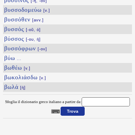
βύσσινος
[-η, -ον]
βυσσοδομεύω
[v.]
βυσσόθεν
[avv.]
βυσσός
[-οῦ, ὁ]
βύσσος
[-ου, ἡ]
βυσσόφρων
[-ον]
βύω
...
βωθέω
[v.]
βωκολιάσδω
[v.]
βωλά
[ἡ]
Sfoglia il dizionario greco italiano a partire da:
{{ID:BYRSOPAFLAGWN100}}
---CACHE---