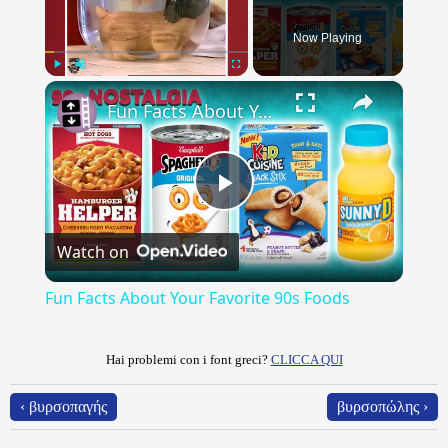
Now Playing
×
Play
Unmute
Fullscreen
Fun Facts About Your Favorite 90s Foods
Play
Watch on
Video
Fun Facts About Your Favorite 90s Foods
Hai problemi con i font greci?
CLICCA QUI
‹ βυρσοπαγής
βυρσοπώλης ›