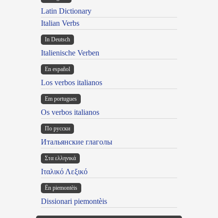
Latin Dictionary
Italian Verbs
In Deutsch
Italienische Verben
En español
Los verbos italianos
Em portugues
Os verbos italianos
По русски
Итальянские глаголы
Στα ελληνικά
Ιταλικό Λεξικό
Ën piemontèis
Dissionari piemontèis