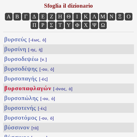
Sfoglia il dizionario
Α
Β
Γ
Δ
Ε
Ζ
Η
Θ
Ι
Κ
Λ
Μ
Ν
Ξ
Ο
Π
Ρ
Σ
Τ
Υ
Φ
Χ
Ψ
Ω
βυρσεύς
[-έως, ὁ]
βυρσίνη
[-ης, ἡ]
βυρσοδεψέω
[v.]
βυρσοδέψης
[-ου, ὁ]
βυρσοπαγής
[-ές]
βυρσοπαφλαγών
[-όνος, ὁ]
βυρσοπώλης
[-ου, ὁ]
βυρσοτενής
[-ές]
βυρσοτόμος
[-ου, ὁ]
βύσσινον
[τὸ]