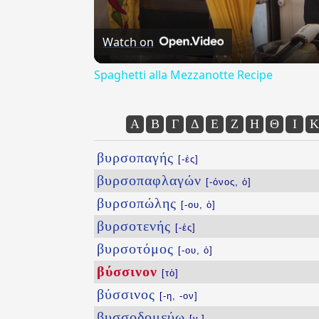
Watch on
Spaghetti alla Mezzanotte Recipe
Α
Β
Γ
Δ
Ε
Ζ
Η
Θ
Ι
Κ
βυρσοπαγής
[-ές]
βυρσοπαφλαγών
[-όνος, ὁ]
βυρσοπώλης
[-ου, ὁ]
βυρσοτενής
[-ές]
βυρσοτόμος
[-ου, ὁ]
βύσσινον
[τὸ]
βύσσινος
[-η, -ον]
βυσσοδομεύω
[v.]