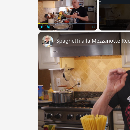
Play
Unmute
Fullscreen
Spaghetti alla Mezzanotte Re