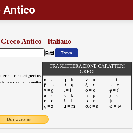
 Antico
 Greco Antico - Italiano
TRASLITTERAZIONE CARATTERI
GRECI
nserire i caratteri greci usa
α = a
η = h
ν = n
τ = t
 la trascrizione in caratteri
β = b
θ = q
ξ = x
υ = y
γ = g
ι = i
ο = o
φ = f
δ = d
κ = k
π = p
χ = c
ε = e
λ = l
ρ = r
ψ = j
ζ = z
μ = m
σ,ς = s
ω = w
Donazione