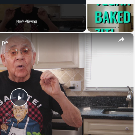
Now Playing
×
cipe
Play
Video