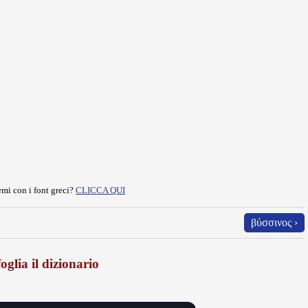
mi con i font greci?
CLICCA QUI
βύσσινος ›
oglia il dizionario