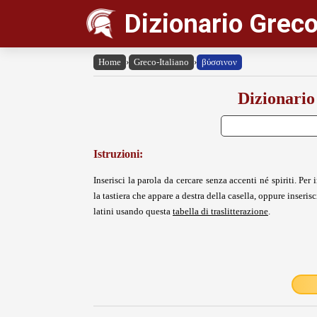
Dizionario Greco
Home
›
Greco-Italiano
›
βύσσινον
Dizionario
Istruzioni:
Inserisci la parola da cercare senza accenti né spiriti. Per i
la tastiera che appare a destra della casella, oppure inserisci
latini usando questa
tabella di traslitterazione
.