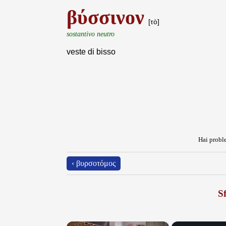
βύσσινον
[τὸ]
sostantivo neutro
veste di bisso
Hai proble
‹ βυρσοτόμος
Sf
×