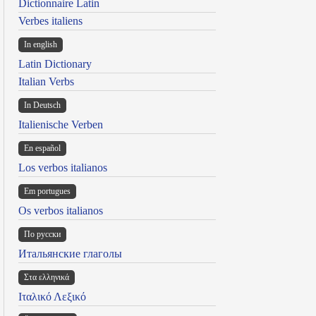
Dictionnaire Latin
Verbes italiens
In english
Latin Dictionary
Italian Verbs
In Deutsch
Italienische Verben
En español
Los verbos italianos
Em portugues
Os verbos italianos
По русски
Итальянские глаголы
Στα ελληνικά
Ιταλικό Λεξικό