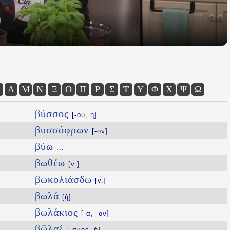
Λ
Μ
Ν
Ξ
Ο
Π
Ρ
Σ
Τ
Υ
Φ
Χ
Ψ
Ω
βύσσος
[-ου, ἡ]
βυσσόφρων
[-ον]
βύω
...
βωθέω
[v.]
βωκολιάσδω
[v.]
βωλά
[ἡ]
βωλάκιος
[-α, -ον]
βῶλαξ
[-ακος, ἡ]