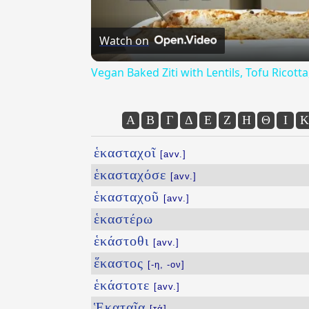
Watch on
Vegan Baked Ziti with Lentils, Tofu Ricot
Α
Β
Γ
Δ
Ε
Ζ
Η
Θ
Ι
Κ
ἑκασταχοῖ
[avv.]
ἑκασταχόσε
[avv.]
ἑκασταχοῦ
[avv.]
ἑκαστέρω
ἑκάστοθι
[avv.]
ἕκαστος
[-η, -ον]
ἑκάστοτε
[avv.]
Ἑκαταῖα
[τά]