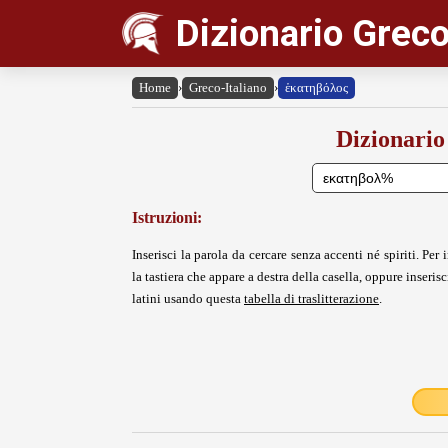
Dizionario Greco
Home
›
Greco-Italiano
›
ἑκατηβόλος
Dizionario
Istruzioni:
Inserisci la parola da cercare senza accenti né spiriti. Per i
la tastiera che appare a destra della casella, oppure inserisci
latini usando questa
tabella di traslitterazione
.