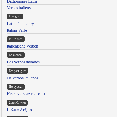
Dictionnaire Latin
Verbes italiens
In english
Latin Dictionary
Italian Verbs
In Deutsch
Italienische Verben
En español
Los verbos italianos
Em portugues
Os verbos italianos
По русски
Итальянские глаголы
Στα ελληνικά
Ιταλικό Λεξικό