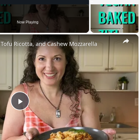
Now Playing
×
, Tofu Ricotta, and Cashew Mozzarella
Play
Video