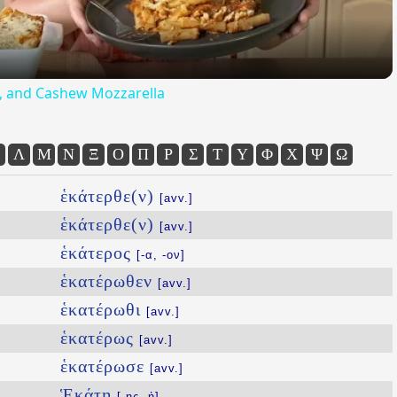
ta, and Cashew Mozzarella
Λ
Μ
Ν
Ξ
Ο
Π
Ρ
Σ
Τ
Υ
Φ
Χ
Ψ
Ω
ἑκάτερθε(ν)
[avv.]
ἑκάτερθε(ν)
[avv.]
ἑκάτερος
[-α, -ον]
ἑκατέρωθεν
[avv.]
ἑκατέρωθι
[avv.]
ἑκατέρως
[avv.]
ἑκατέρωσε
[avv.]
Ἑκάτη
[-ης, ἡ]