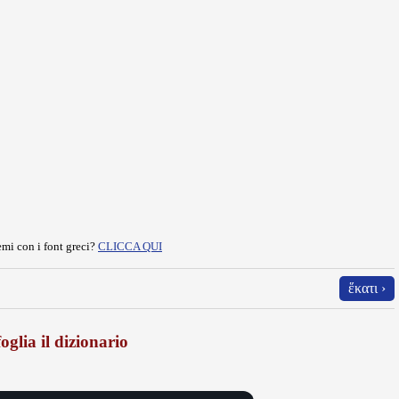
mi con i font greci?
CLICCA QUI
ἕκατι ›
oglia il dizionario