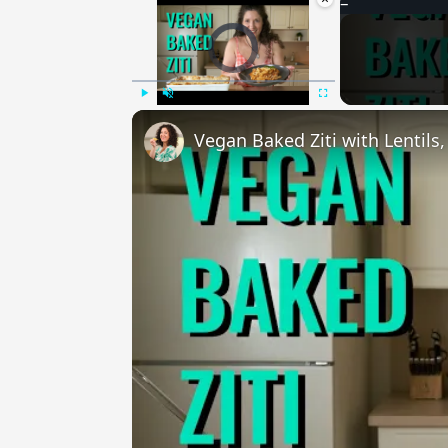
Video Player is loading.
Play
Unmute
Fullscreen
Vegan Baked Ziti with Lentils