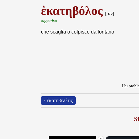
ἑκατηβόλος
[-ον]
aggettivo
che scaglia o colpisce da lontano
Hai proble
‹ ἑκατηβελέτις
Sf
×