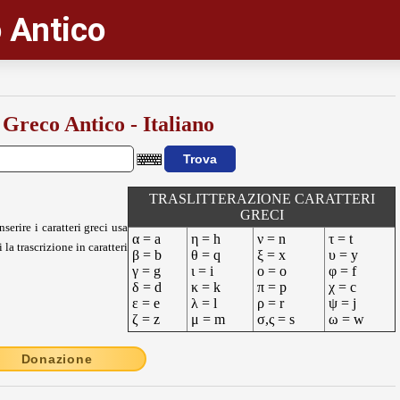
 Antico
 Greco Antico - Italiano
TRASLITTERAZIONE CARATTERI
GRECI
nserire i caratteri greci usa
α = a
η = h
ν = n
τ = t
 la trascrizione in caratteri
β = b
θ = q
ξ = x
υ = y
γ = g
ι = i
ο = o
φ = f
δ = d
κ = k
π = p
χ = c
ε = e
λ = l
ρ = r
ψ = j
ζ = z
μ = m
σ,ς = s
ω = w
Donazione