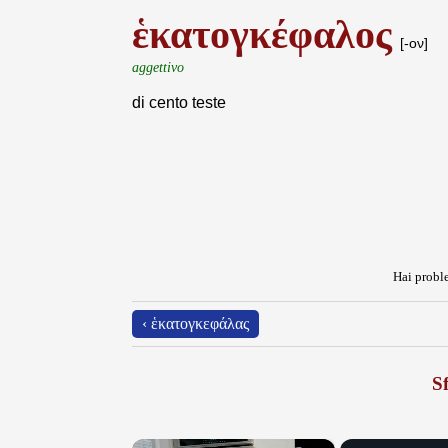
ἑκατογκέφαλος
[-ον]
aggettivo
di cento teste
Hai proble
‹ ἑκατογκεφάλας
Sf
×