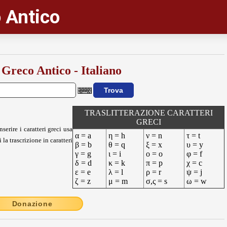
 Antico
 Greco Antico - Italiano
TRASLITTERAZIONE CARATTERI
GRECI
nserire i caratteri greci usa
α = a
η = h
ν = n
τ = t
 la trascrizione in caratteri
β = b
θ = q
ξ = x
υ = y
γ = g
ι = i
ο = o
φ = f
δ = d
κ = k
π = p
χ = c
ε = e
λ = l
ρ = r
ψ = j
ζ = z
μ = m
σ,ς = s
ω = w
Donazione