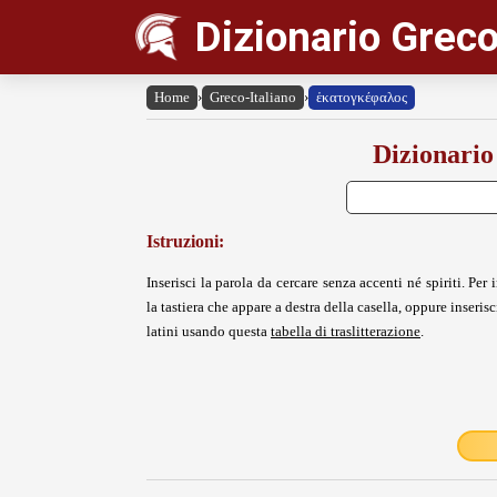
Dizionario Greco
Home
›
Greco-Italiano
›
ἑκατογκέφαλος
Dizionario
Istruzioni:
Inserisci la parola da cercare senza accenti né spiriti. Per i
la tastiera che appare a destra della casella, oppure inserisci
latini usando questa
tabella di traslitterazione
.