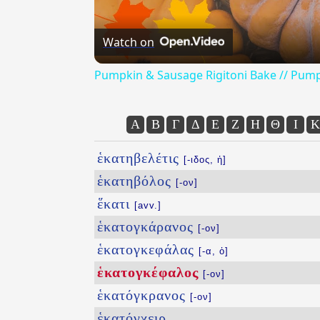
Watch on
Pumpkin & Sausage Rigitoni Bake // Pump
Α
Β
Γ
Δ
Ε
Ζ
Η
Θ
Ι
Κ
ἑκατηβελέτις
[-ιδος, ἡ]
ἑκατηβόλος
[-ον]
ἕκατι
[avv.]
ἑκατογκάρανος
[-ον]
ἑκατογκεφάλας
[-α, ὁ]
ἑκατογκέφαλος
[-ον]
ἑκατόγκρανος
[-ον]
ἑκατόγχειρ
...