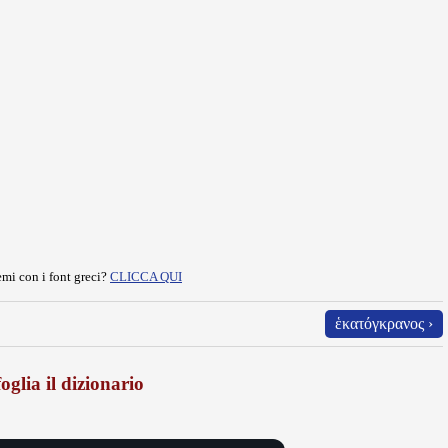
mi con i font greci?
CLICCA QUI
ἑκατόγκρανος ›
oglia il dizionario