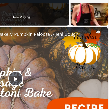
Now Playing
×
ake // Pumpkin Palooza // Jeni Gough
Play
Video