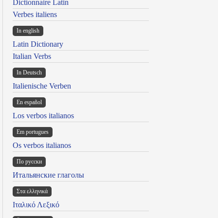
Dictionnaire Latin
Verbes italiens
In english
Latin Dictionary
Italian Verbs
In Deutsch
Italienische Verben
En español
Los verbos italianos
Em portugues
Os verbos italianos
По русски
Итальянские глаголы
Στα ελληνικά
Ιταλικό Λεξικό