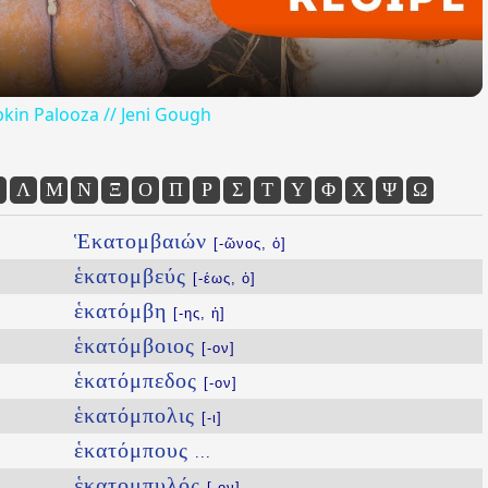
kin Palooza // Jeni Gough
Λ
Μ
Ν
Ξ
Ο
Π
Ρ
Σ
Τ
Υ
Φ
Χ
Ψ
Ω
Ἑκατομβαιών
[-ῶνος, ὁ]
ἑκατομβεύς
[-έως, ὁ]
ἑκατόμβη
[-ης, ἡ]
ἑκατόμβοιος
[-ον]
ἑκατόμπεδος
[-ον]
ἑκατόμπολις
[-ι]
ἑκατόμπους
...
ἑκατομπυλός
[-ον]