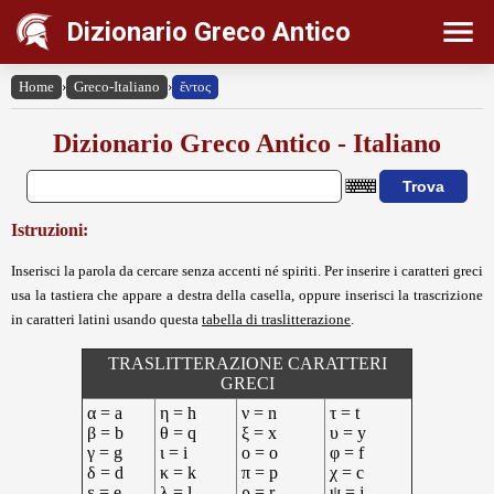
Dizionario Greco Antico
Home
›
Greco-Italiano
›
ἔντος
Dizionario Greco Antico - Italiano
Istruzioni:
Inserisci la parola da cercare senza accenti né spiriti. Per inserire i caratteri greci
usa la tastiera che appare a destra della casella, oppure inserisci la trascrizione
in caratteri latini usando questa
tabella di traslitterazione
.
TRASLITTERAZIONE CARATTERI
GRECI
α = a
η = h
ν = n
τ = t
β = b
θ = q
ξ = x
υ = y
γ = g
ι = i
ο = o
φ = f
δ = d
κ = k
π = p
χ = c
ε = e
λ = l
ρ = r
ψ = j