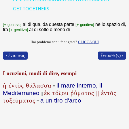
GET TOGETHERS
al di qua, da questa parte
nello spazio di,
[+ genitivo]
[+ genitivo]
fra
al di sotto o meno di
[+ genitivo]
Hai problemi con i font greci?
CLICCA QUI
‹ ἔντορνος
ἔντοσθε(ν) ›
Locuzioni, modi di dire, esempi
ἡ ἐντὸς θάλασσα
il mare interno, il
=
ἐκ τόξου ῥύματος || ἐντὸς
Mediterraneo
||
τοξεύματος
a un tiro d'arco
=