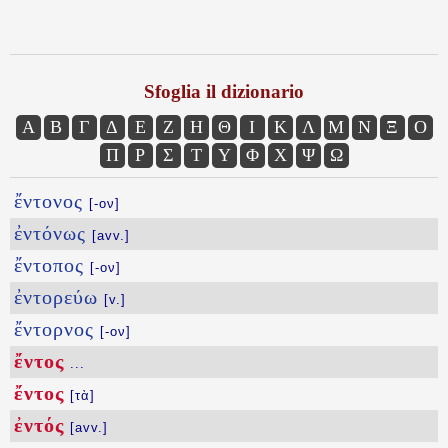
Sfoglia il dizionario
Α
Β
Γ
Δ
Ε
Ζ
Η
Θ
Ι
Κ
Λ
Μ
Ν
Ξ
Ο
Π
Ρ
Σ
Τ
Υ
Φ
Χ
Ψ
Ω
ἔντονος
[-ον]
ἐντόνως
[avv.]
ἔντοπος
[-ον]
ἐντορεύω
[v.]
ἔντορνος
[-ον]
ἔντος
...
ἔντος
[τὰ]
ἐντός
[avv.]