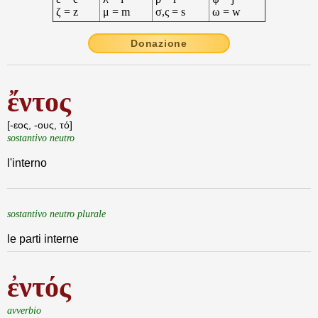
ζ = z
μ = m
σ,ς = s
ω = w
Donazione
ἔντος
[-εος, -ους, τό]
sostantivo neutro
l'interno
sostantivo neutro plurale
le parti interne
ἐντός
avverbio