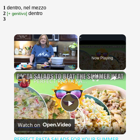
1
dentro, nel mezzo
2
dentro
[+ genitivo]
3
×
Now Playing
×
Play
Unmute
Fullscreen
PERFECT PASTA SALADS FOR YOUR SUMMER GET TOGETHERS
Play
Watch on
Video
PERFECT PASTA SALADS FOR YOUR SUMMER