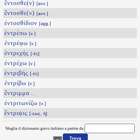
ἔντοσθε(ν)
[avv.]
ἔντοσθε(ν)
[avv.]
ἐντοσθίδιον
[agg.]
ἐντρέπω
[v.]
ἐντρέφω
[v.]
ἐντρεχής
[-ές]
ἐντρέχω
[v.]
ἐντριβής
[-ές]
ἐντρίβω
[v.]
ἔντριμμα
...
ἐντριτωνίζω
[v.]
ἔντριψις
[-εως, ἡ]
Sfoglia il dizionario greco italiano a partire da: