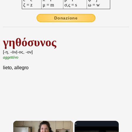
ζ = z
μ = m
σ,ς = s
ω = w
Donazione
γηθόσυνος
[-η, -όν|-ος, -ον]
aggettivo
lieto, allegro
×