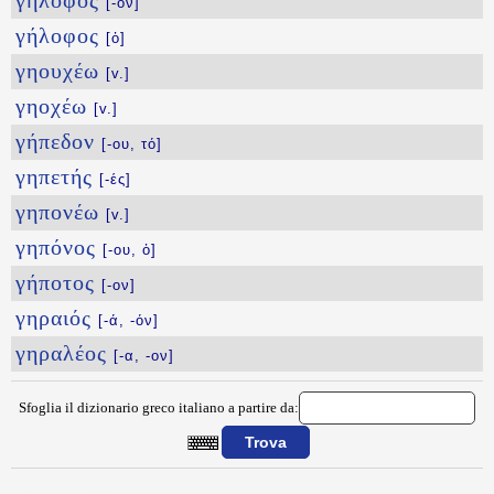
γήλοφος
[-ον]
γήλοφος
[ὁ]
γηουχέω
[v.]
γηοχέω
[v.]
γήπεδον
[-ου, τό]
γηπετής
[-ές]
γηπονέω
[v.]
γηπόνος
[-ου, ὁ]
γήποτος
[-ον]
γηραιός
[-ά, -όν]
γηραλέος
[-α, -ον]
Sfoglia il dizionario greco italiano a partire da:
{{ID:GHQOSYNOS100}}