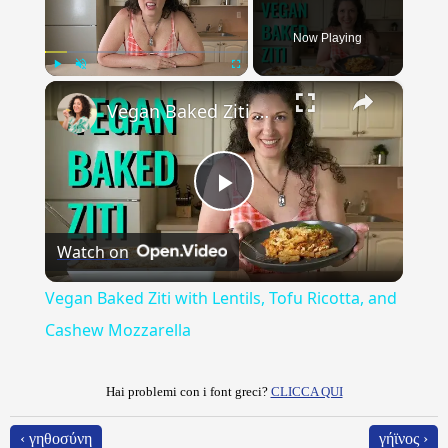
Now Playing
×
Play
Unmute
Fullscreen
Vegan Baked Ziti with Lentils, Tofu Ricotta, and Cashew Mozzarella
Play
Watch on
Video
Vegan Baked Ziti with Lentils, Tofu Ricotta, and
Cashew Mozzarella
Hai problemi con i font greci?
CLICCA QUI
‹ γηθοσύνη
γήϊνος ›