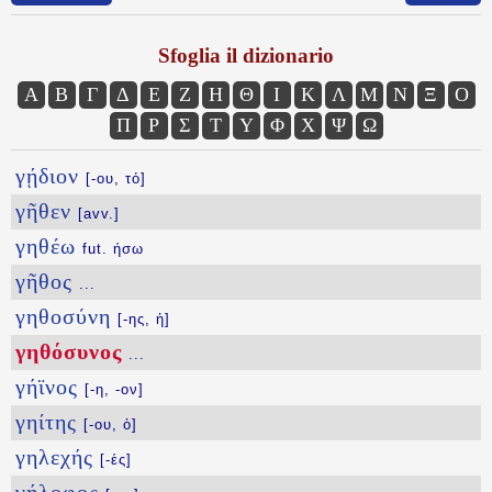
Sfoglia il dizionario
Α
Β
Γ
Δ
Ε
Ζ
Η
Θ
Ι
Κ
Λ
Μ
Ν
Ξ
Ο
Π
Ρ
Σ
Τ
Υ
Φ
Χ
Ψ
Ω
γῄδιον
[-ου, τό]
γῆθεν
[avv.]
γηθέω
fut. ήσω
γῆθος
...
γηθοσύνη
[-ης, ἡ]
γηθόσυνος
...
γήϊνος
[-η, -ον]
γηίτης
[-ου, ὁ]
γηλεχής
[-ές]