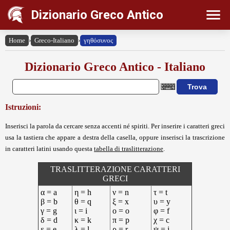
Dizionario Greco Antico
Home
›
Greco-Italiano
›
γηθόσυνος
Dizionario Greco Antico - Italiano
Istruzioni:
Inserisci la parola da cercare senza accenti né spiriti. Per inserire i caratteri greci
usa la tastiera che appare a destra della casella, oppure inserisci la trascrizione
in caratteri latini usando questa
tabella di traslitterazione
.
TRASLITTERAZIONE CARATTERI
GRECI
α = a
η = h
ν = n
τ = t
β = b
θ = q
ξ = x
υ = y
γ = g
ι = i
ο = o
φ = f
δ = d
κ = k
π = p
χ = c
ε = e
λ = l
ρ = r
ψ = j