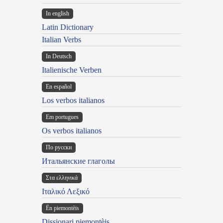
In english
Latin Dictionary
Italian Verbs
In Deutsch
Italienische Verben
En español
Los verbos italianos
Em portugues
Os verbos italianos
По русски
Итальянские глаголы
Στα ελληνικά
Ιταλικό Λεξικό
Ën piemontèis
Dissionari piemontèis