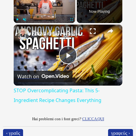
Now Playing
×
Play
Unmute
Fullscreen
STOP Overcomplicating Pasta: This 5-Ingredient Recipe Changes Everything
Play
Watch on
Video
STOP Overcomplicating Pasta: This 5-
Ingredient Recipe Changes Everything
Hai problemi con i font greci?
CLICCA QUI
‹ γραῦς
γραφεύς ›