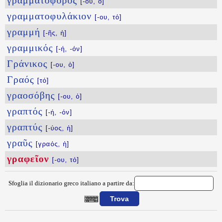
γραμματοφόρος
[-ου, ὁ]
γραμματοφυλάκιον
[-ου, τό]
γραμμή
[-ῆς, ἡ]
γραμμικός
[-ή, -όν]
Γράνικος
[-ου, ὁ]
Γραός
[τό]
γραοσόβης
[-ου, ὁ]
γραπτός
[-ή, -όν]
γραπτύς
[-ύος, ἡ]
γραῦς
[γραός, ἡ]
γραφεῖον
[-ου, τό]
Sfoglia il dizionario greco italiano a partire da:
{{ID:GRAFEION100}}