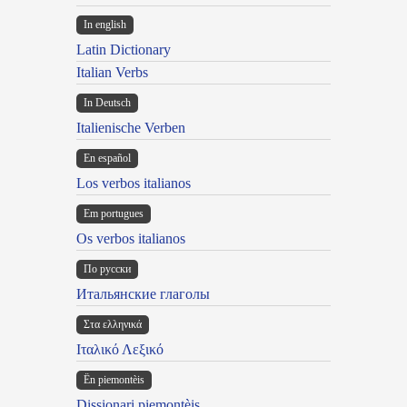
In english
Latin Dictionary
Italian Verbs
In Deutsch
Italienische Verben
En español
Los verbos italianos
Em portugues
Os verbos italianos
По русски
Итальянские глаголы
Στα ελληνικά
Ιταλικό Λεξικό
Ën piemontèis
Dissionari piemontèis