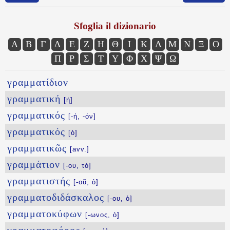
Sfoglia il dizionario
Α
Β
Γ
Δ
Ε
Ζ
Η
Θ
Ι
Κ
Λ
Μ
Ν
Ξ
Ο
Π
Ρ
Σ
Τ
Υ
Φ
Χ
Ψ
Ω
γραμματίδιον
γραμματική
[ἡ]
γραμματικός
[-ή, -όν]
γραμματικός
[ὁ]
γραμματικῶς
[avv.]
γραμμάτιον
[-ου, τό]
γραμματιστής
[-οῦ, ὁ]
γραμματοδιδάσκαλος
[-ου, ὁ]
γραμματοκύφων
[-ωνος, ὁ]