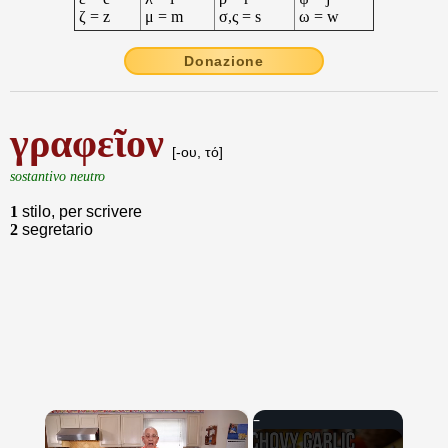
ζ = z
μ = m
σ,ς = s
ω = w
Donazione
γραφεῖον
[-ου, τό]
sostantivo neutro
1
stilo, per scrivere
2
segretario
×