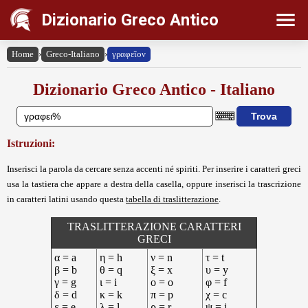
Dizionario Greco Antico
Home
›
Greco-Italiano
›
γραφεῖον
Dizionario Greco Antico - Italiano
Istruzioni:
Inserisci la parola da cercare senza accenti né spiriti. Per inserire i caratteri greci
usa la tastiera che appare a destra della casella, oppure inserisci la trascrizione
in caratteri latini usando questa
tabella di traslitterazione
.
TRASLITTERAZIONE CARATTERI
GRECI
α = a
η = h
ν = n
τ = t
β = b
θ = q
ξ = x
υ = y
γ = g
ι = i
ο = o
φ = f
δ = d
κ = k
π = p
χ = c
ε = e
λ = l
ρ = r
ψ = j