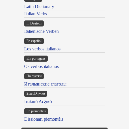
Latin Dictionary
Italian Verbs
In Deutsch
Italienische Verben
En español
Los verbos italianos
Em portugues
Os verbos italianos
По русски
Итальянские глаголы
Στα ελληνικά
Ιταλικό Λεξικό
Ën piemontèis
Dissionari piemontèis