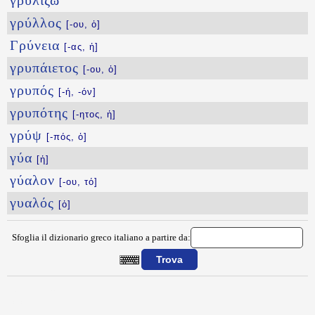
γρυλίζω
γρύλλος
[-ου, ὁ]
Γρύνεια
[-ας, ἡ]
γρυπάιετος
[-ου, ὁ]
γρυπός
[-ή, -όν]
γρυπότης
[-ητος, ἡ]
γρύψ
[-πός, ὁ]
γύα
[ἡ]
γύαλον
[-ου, τό]
γυαλός
[ὁ]
Sfoglia il dizionario greco italiano a partire da:
{{ID:GRIPHIS100}}
---CACHE---