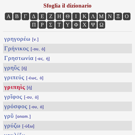
Sfoglia il dizionario
Α
Β
Γ
Δ
Ε
Ζ
Η
Θ
Ι
Κ
Λ
Μ
Ν
Ξ
Ο
Π
Ρ
Σ
Τ
Υ
Φ
Χ
Ψ
Ω
γρηγορέω
[v.]
Γρήνικος
[-ου, ὁ]
Γρηστωνία
[-ας, ἡ]
γρηῦς
[ἡ]
γριπεύς
[-έως, ὁ]
γριπηὶς
[ἡ]
γρῖφος
[-ου, ὁ]
γρόσφος
[-ου, ὁ]
γρῦ
[onom.]
γρύζω
[-ύξω]