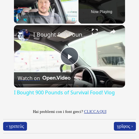
Now Playing
×
Play
Unmute
Fullscreen
I Bought 900 Pounds of Survival Food! Vlog
Play
Watch on
Video
I Bought 900 Pounds of Survival Food! Vlog
Hai problemi con i font greci?
CLICCA QUI
‹ γριπεύς
γρῖφος ›