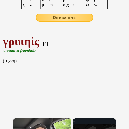
ζ = z
μ = m
σ,ς = s
ω = w
Donazione
γριπηὶς
[ἡ]
sostantivo femminile
(τέχνη)
×