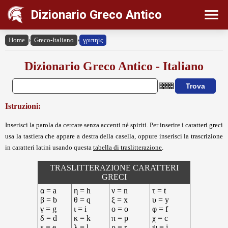
Dizionario Greco Antico
Home
›
Greco-Italiano
›
γριπηὶς
Dizionario Greco Antico - Italiano
Istruzioni:
Inserisci la parola da cercare senza accenti né spiriti. Per inserire i caratteri greci
usa la tastiera che appare a destra della casella, oppure inserisci la trascrizione
in caratteri latini usando questa
tabella di traslitterazione
.
TRASLITTERAZIONE CARATTERI
GRECI
α = a
η = h
ν = n
τ = t
β = b
θ = q
ξ = x
υ = y
γ = g
ι = i
ο = o
φ = f
δ = d
κ = k
π = p
χ = c
ε = e
λ = l
ρ = r
ψ = j