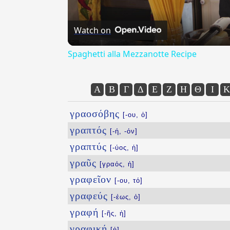
Watch on
Spaghetti alla Mezzanotte Recipe
Α
Β
Γ
Δ
Ε
Ζ
Η
Θ
Ι
Κ
γραοσόβης
[-ου, ὁ]
γραπτός
[-ή, -όν]
γραπτύς
[-ύος, ἡ]
γραῦς
[γραός, ἡ]
γραφεῖον
[-ου, τό]
γραφεύς
[-έως, ὁ]
γραφή
[-ῆς, ἡ]
γραφική
[ἡ]