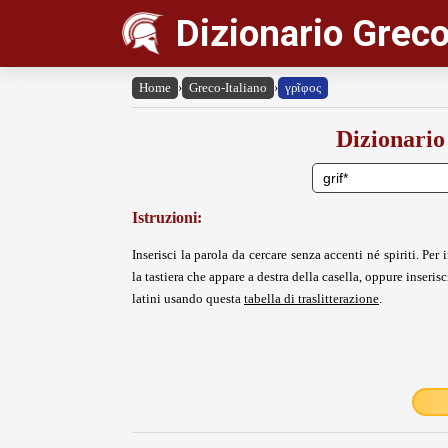
Dizionario Greco
Home
›
Greco-Italiano
›
γρῖφος
Dizionario
Istruzioni:
Inserisci la parola da cercare senza accenti né spiriti. Per i
la tastiera che appare a destra della casella, oppure inserisci
latini usando questa
tabella di traslitterazione
.