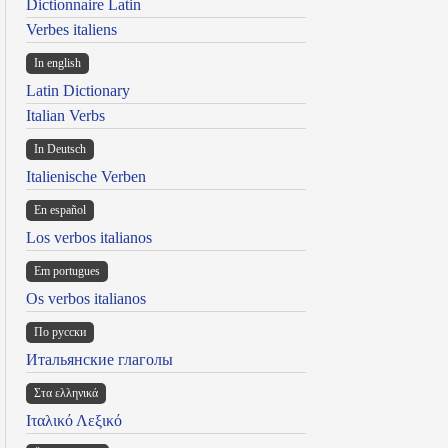
Dictionnaire Latin
Verbes italiens
In english
Latin Dictionary
Italian Verbs
In Deutsch
Italienische Verben
En español
Los verbos italianos
Em portugues
Os verbos italianos
По русски
Итальянские глаголы
Στα ελληνικά
Ιταλικό Λεξικό