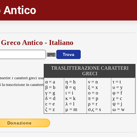
 Antico
 Greco Antico - Italiano
TRASLITTERAZIONE CARATTERI
GRECI
nserire i caratteri greci usa
α = a
η = h
ν = n
τ = t
 la trascrizione in caratteri
β = b
θ = q
ξ = x
υ = y
γ = g
ι = i
ο = o
φ = f
δ = d
κ = k
π = p
χ = c
ε = e
λ = l
ρ = r
ψ = j
ζ = z
μ = m
σ,ς = s
ω = w
Donazione