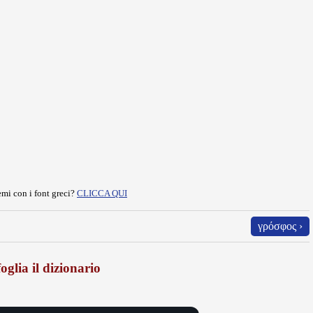
mi con i font greci?
CLICCA QUI
γρόσφος ›
oglia il dizionario