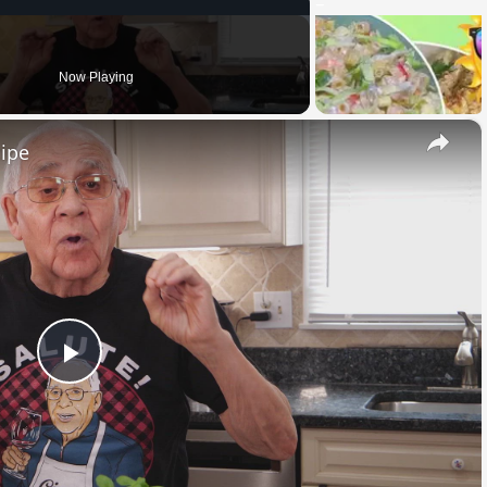
Now Playing
×
cipe
Play
Video