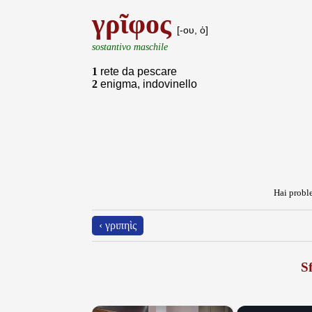
γρῖφος
[-ου, ὁ]
sostantivo maschile
1
rete da pescare
2
enigma, indovinello
Hai proble
‹ γριπηὶς
Sf
×