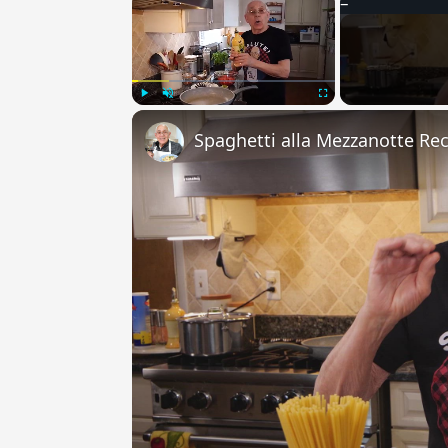
Play
Unmute
Fullscreen
Spaghetti alla Mezzanotte Re