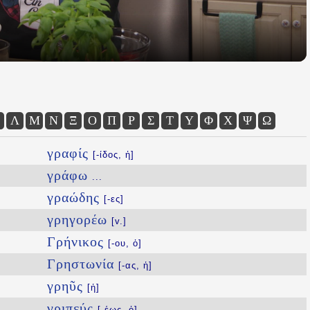
Λ
Μ
Ν
Ξ
Ο
Π
Ρ
Σ
Τ
Υ
Φ
Χ
Ψ
Ω
γραφίς
[-ίδος, ἡ]
γράφω
...
γραώδης
[-ες]
γρηγορέω
[v.]
Γρήνικος
[-ου, ὁ]
Γρηστωνία
[-ας, ἡ]
γρηῦς
[ἡ]
γριπεύς
[-έως, ὁ]