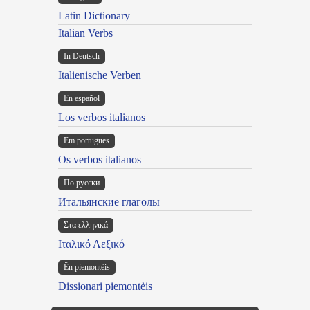
Latin Dictionary
Italian Verbs
In Deutsch
Italienische Verben
En español
Los verbos italianos
Em portugues
Os verbos italianos
По русски
Итальянские глаголы
Στα ελληνικά
Ιταλικό Λεξικό
Ën piemontèis
Dissionari piemontèis