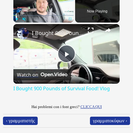
Now Playing
×
Play
Unmute
Fullscreen
I Bought 900 Pounds of Survival Food! Vlog
Play
Watch on
Video
I Bought 900 Pounds of Survival Food! Vlog
Hai problemi con i font greci?
CLICCA QUI
‹ γραμματιστής
γραμματοκύφων ›