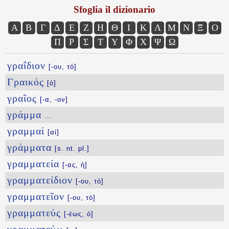
Sfoglia il dizionario
Α
Β
Γ
Δ
Ε
Ζ
Η
Θ
Ι
Κ
Λ
Μ
Ν
Ξ
Ο
Π
Ρ
Σ
Τ
Υ
Φ
Χ
Ψ
Ω
γραΐδιον
[-ου, τό]
Γραικός
[ὁ]
γραῖος
[-α, -ον]
γράμμα
...
γραμμαί
[αἱ]
γράμματα
[s. nt. pl.]
γραμματεία
[-ας, ἡ]
γραμματείδιον
[-ου, τό]
γραμματεῖον
[-ου, τό]
γραμματεύς
[-έως, ὁ]