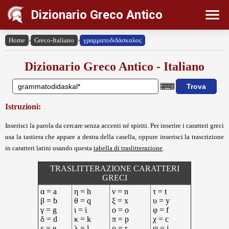
Dizionario Greco Antico
Home
›
Greco-Italiano
›
γραμματοδιδάσκαλος
Dizionario Greco Antico - Italiano
Istruzioni:
Inserisci la parola da cercare senza accenti né spiriti. Per inserire i caratteri greci
usa la tastiera che appare a destra della casella, oppure inserisci la trascrizione
in caratteri latini usando questa
tabella di traslitterazione
.
TRASLITTERAZIONE CARATTERI
GRECI
α = a
η = h
ν = n
τ = t
β = b
θ = q
ξ = x
υ = y
γ = g
ι = i
ο = o
φ = f
δ = d
κ = k
π = p
χ = c
ε = e
λ = l
ρ = r
ψ = j