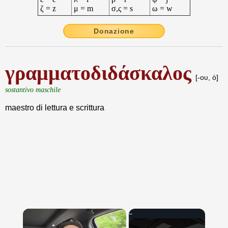
ζ = z
μ = m
σ,ς = s
ω = w
Donazione
γραμματοδιδάσκαλος
[-ου, ὁ]
sostantivo maschile
maestro di lettura e scrittura
×