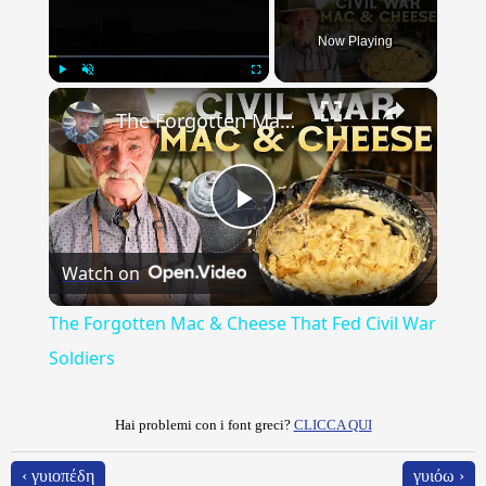
Now Playing
×
Play
Unmute
Fullscreen
The Forgotten Mac & Cheese That Fed Civil War Soldiers
Play
Watch on
Video
The Forgotten Mac & Cheese That Fed Civil War
Soldiers
Hai problemi con i font greci?
CLICCA QUI
‹ γυιοπέδη
γυιόω ›