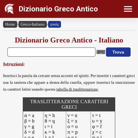
Dizionario Greco Antico
Home
›
Greco-Italiano
›
γυιός
Dizionario Greco Antico - Italiano
Istruzioni:
Inserisci la parola da cercare senza accenti né spiriti. Per inserire i caratteri greci
usa la tastiera che appare a destra della casella, oppure inserisci la trascrizione
in caratteri latini usando questa
tabella di traslitterazione
.
TRASLITTERAZIONE CARATTERI
GRECI
α = a
η = h
ν = n
τ = t
β = b
θ = q
ξ = x
υ = y
γ = g
ι = i
ο = o
φ = f
δ = d
κ = k
π = p
χ = c
ε = e
λ = l
ρ = r
ψ = j