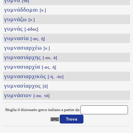
γυμνά
[τὰ]
γυμνάδδομαι
[v.]
γυμνάζω
[v.]
γυμνάς
[-άδος]
γυμνασία
[-ας, ἡ]
γυμνασιαρχέω
[v.]
γυμνασιάρχης
[-ου, ὁ]
γυμνασιαρχία
[-ας, ἡ]
γυμνασιαρχικός
[-ή, -όν]
γυμνασίαρχος
[ὁ]
γυμνάσιον
[-ου, τό]
Sfoglia il dizionario greco italiano a partire da:
{{ID:GYIOS100}}