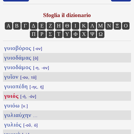
Sfoglia il dizionario
Α
Β
Γ
Δ
Ε
Ζ
Η
Θ
Ι
Κ
Λ
Μ
Ν
Ξ
Ο
Π
Ρ
Σ
Τ
Υ
Φ
Χ
Ψ
Ω
γυιοβόρος
[-ον]
γυιοδάμας
[ὁ]
γυιοδάμος
[-η, -ον]
γυῖον
[-ου, τό]
γυιοπέδη
[-ης, ἡ]
γυιός
[-ή, -όν]
γυιόω
[v.]
γυλιαύχην
...
γυλιός
[-οῦ, ὁ]