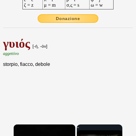
ζ = z
μ = m
σ,ς = s
ω = w
Donazione
γυιός
[-ή, -όν]
aggettivo
storpio, fiacco, debole
×