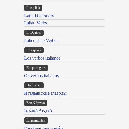
In english
Latin Dictionary
Italian Verbs
In Deutsch
Italienische Verben
En español
Los verbos italianos
Em portugues
Os verbos italianos
По русски
Итальянские глаголы
Στα ελληνικά
Ιταλικό Λεξικό
Ën piemontèis
Dissionari piemontèis