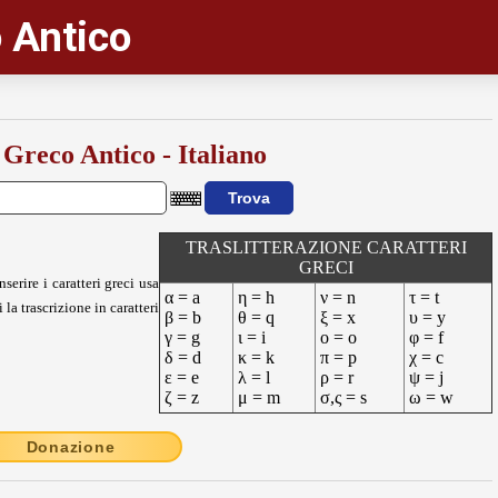
 Antico
 Greco Antico - Italiano
TRASLITTERAZIONE CARATTERI
GRECI
nserire i caratteri greci usa
α = a
η = h
ν = n
τ = t
 la trascrizione in caratteri
β = b
θ = q
ξ = x
υ = y
γ = g
ι = i
ο = o
φ = f
δ = d
κ = k
π = p
χ = c
ε = e
λ = l
ρ = r
ψ = j
ζ = z
μ = m
σ,ς = s
ω = w
Donazione