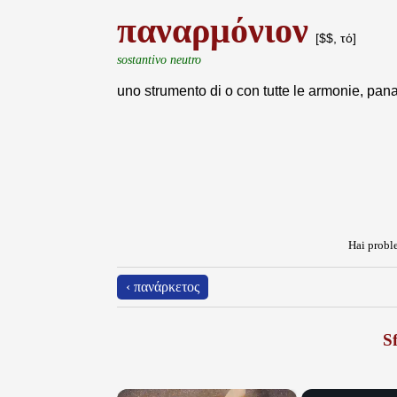
παναρμόνιον
[$$, τό]
sostantivo neutro
uno strumento di o con tutte le armonie, pa
Hai proble
‹ πανάρκετος
Sf
×