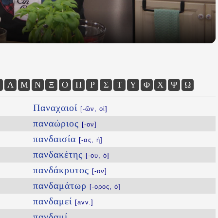
Λ
Μ
Ν
Ξ
Ο
Π
Ρ
Σ
Τ
Υ
Φ
Χ
Ψ
Ω
Παναχαιοί
[-ῶν, οἱ]
παναώριος
[-ον]
πανδαισία
[-ας, ἡ]
πανδακέτης
[-ου, ὁ]
πανδάκρυτος
[-ον]
πανδαμάτωρ
[-ορος, ὁ]
πανδαμεί
[avv.]
πανδαμί