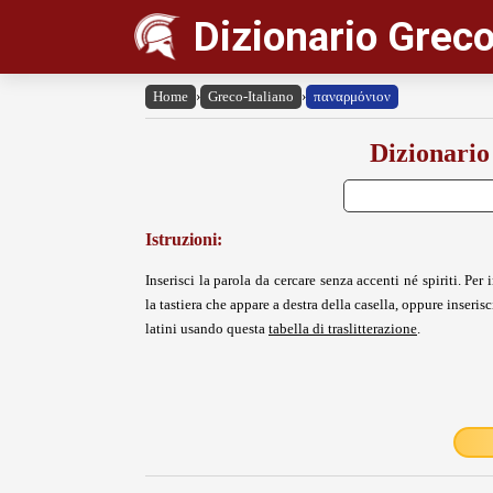
Dizionario Greco
Home
›
Greco-Italiano
›
παναρμόνιον
Dizionario
Istruzioni:
Inserisci la parola da cercare senza accenti né spiriti. Per i
la tastiera che appare a destra della casella, oppure inserisci
latini usando questa
tabella di traslitterazione
.