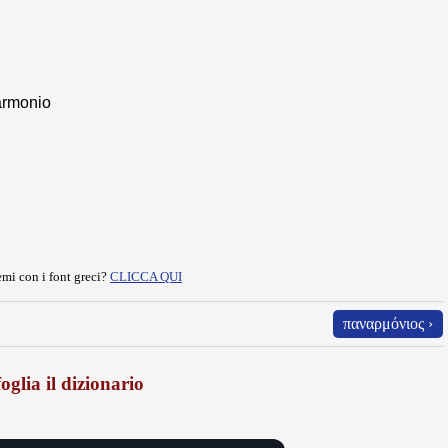
narmonio
mi con i font greci?
CLICCA QUI
παναρμόνιος ›
oglia il dizionario