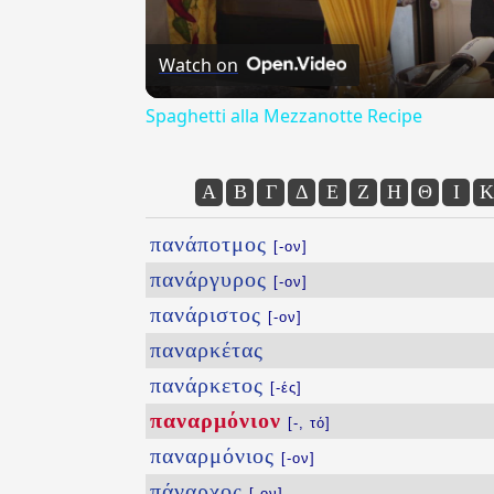
Watch on
Spaghetti alla Mezzanotte Recipe
Α
Β
Γ
Δ
Ε
Ζ
Η
Θ
Ι
Κ
πανάποτμος
[-ον]
πανάργυρος
[-ον]
πανάριστος
[-ον]
παναρκέτας
πανάρκετος
[-ές]
παναρμόνιον
[-, τό]
παναρμόνιος
[-ον]
πάναρχος
[-ον]