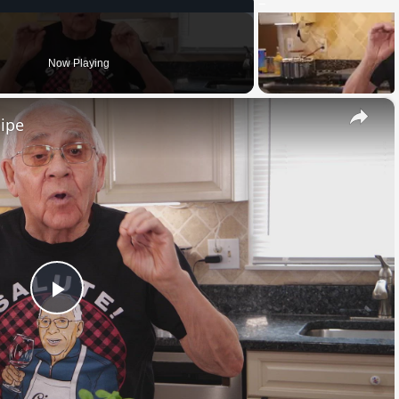
Now Playing
×
cipe
Play
Video