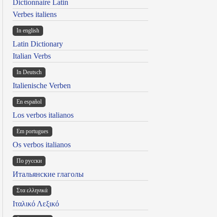
Dictionnaire Latin
Verbes italiens
In english
Latin Dictionary
Italian Verbs
In Deutsch
Italienische Verben
En español
Los verbos italianos
Em portugues
Os verbos italianos
По русски
Итальянские глаголы
Στα ελληνικά
Ιταλικό Λεξικό