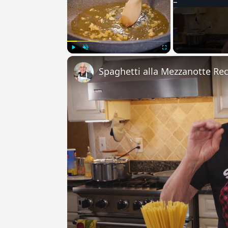
Play
Unmute
Fullscreen
Spaghetti alla Mezzanotte Re