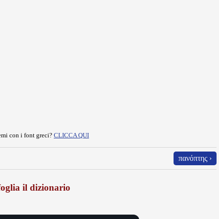
mi con i font greci?
CLICCA QUI
πανόπτης ›
oglia il dizionario