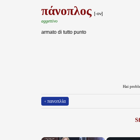
πάνοπλος
[-ον]
aggettivo
armato di tutto punto
Hai proble
‹ πανοπλία
Sf
×