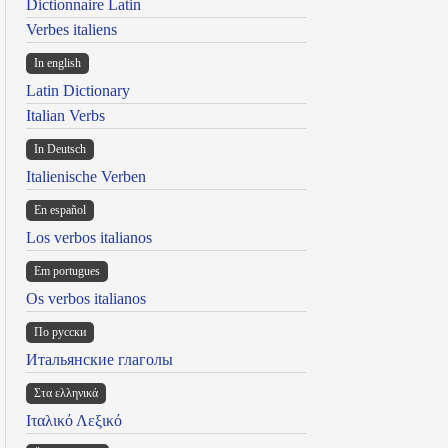
Dictionnaire Latin
Verbes italiens
In english
Latin Dictionary
Italian Verbs
In Deutsch
Italienische Verben
En español
Los verbos italianos
Em portugues
Os verbos italianos
По русски
Итальянские глаголы
Στα ελληνικά
Ιταλικό Λεξικό