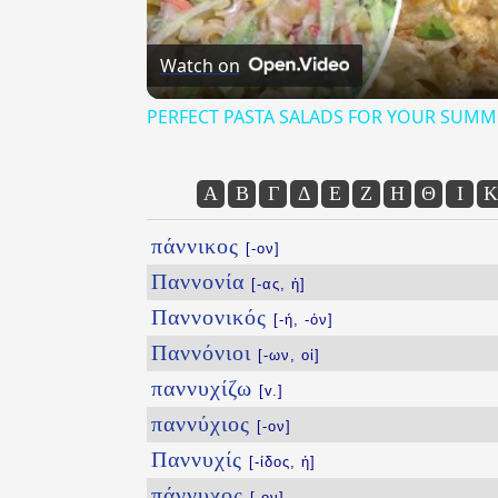
Watch on
PERFECT PASTA SALADS FOR YOUR SUMM
Α
Β
Γ
Δ
Ε
Ζ
Η
Θ
Ι
Κ
πάννικος
[-ον]
Παννονία
[-ας, ἡ]
Παννονικός
[-ή, -όν]
Παννόνιοι
[-ων, οἱ]
παννυχίζω
[v.]
παννύχιος
[-ον]
Παννυχίς
[-ίδος, ἡ]
πάννυχος
[-ον]