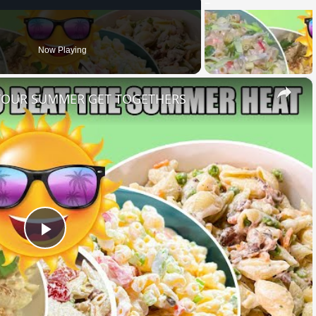
Now Playing
×
 YOUR SUMMER GET TOGETHERS
Play
Video