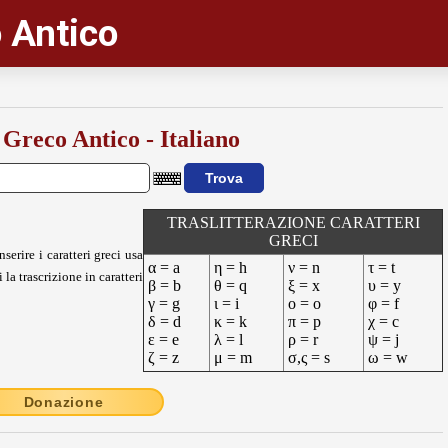
 Antico
 Greco Antico - Italiano
TRASLITTERAZIONE CARATTERI
GRECI
nserire i caratteri greci usa
α = a
η = h
ν = n
τ = t
 la trascrizione in caratteri
β = b
θ = q
ξ = x
υ = y
γ = g
ι = i
ο = o
φ = f
δ = d
κ = k
π = p
χ = c
ε = e
λ = l
ρ = r
ψ = j
ζ = z
μ = m
σ,ς = s
ω = w
Donazione