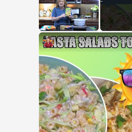
Play
Unmute
Fullscreen
PERFECT PASTA SALADS FOR