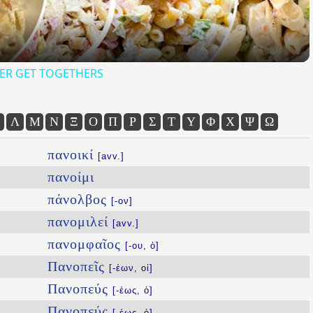
ER GET TOGETHERS
Λ
Μ
Ν
Ξ
Ο
Π
Ρ
Σ
Τ
Υ
Φ
Χ
Ψ
Ω
πανοικί
[avv.]
πανοίμι
πάνολβος
[-ον]
πανομιλεί
[avv.]
πανομφαῖος
[-ου, ὁ]
Πανοπεῖς
[-έων, οἱ]
Πανοπεύς
[-έως, ὁ]
Πανοπεύς
[-έως, ὁ]