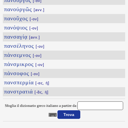
πανοῦργος
[-ον]
πανούργῶς
[avv.]
πανοῦχος
[-ον]
πανόψιος
[-ον]
πανσαγίᾳ
[avv.]
πανσέληνος
[-ον]
πάνσεμνος
[-ον]
πάνσμικρος
[-ον]
πάνσοφος
[-ον]
πανσπερμία
[-ας, ἡ]
πανστρατιά
[-ᾶς, ἡ]
Sfoglia il dizionario greco italiano a partire da:
{{ID:PANOYRGEW100}}