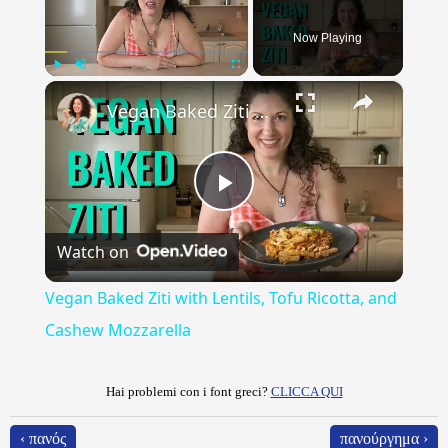
Now Playing
×
Play
Unmute
Fullscreen
Vegan Baked Ziti with Lentils, Tofu Ricotta, and Cashew Mozzarella
Play
Watch on
Video
Vegan Baked Ziti with Lentils, Tofu Ricotta, and
Cashew Mozzarella
Hai problemi con i font greci?
CLICCA QUI
‹ πανός
πανούργημα ›