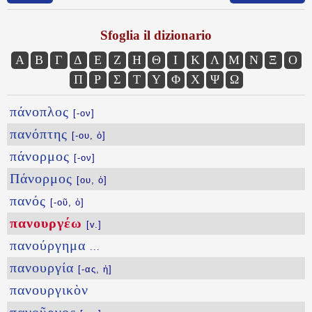
Sfoglia il dizionario
Α
Β
Γ
Δ
Ε
Ζ
Η
Θ
Ι
Κ
Λ
Μ
Ν
Ξ
Ο
Π
Ρ
Σ
Τ
Υ
Φ
Χ
Ψ
Ω
πάνοπλος
[-ον]
πανόπτης
[-ου, ὁ]
πάνορμος
[-ον]
Πάνορμος
[ου, ὁ]
πανός
[-οῦ, ὁ]
πανουργέω
[v.]
πανούργημα
...
πανουργία
[-ας, ἡ]
πανουργικὸν