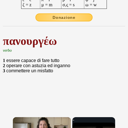
ζ = z
μ = m
σ,ς = s
ω = w
Donazione
πανουργέω
verbo
1
essere capace di fare tutto
2
operare con astuzia ed inganno
3
commettere un misfatto
×