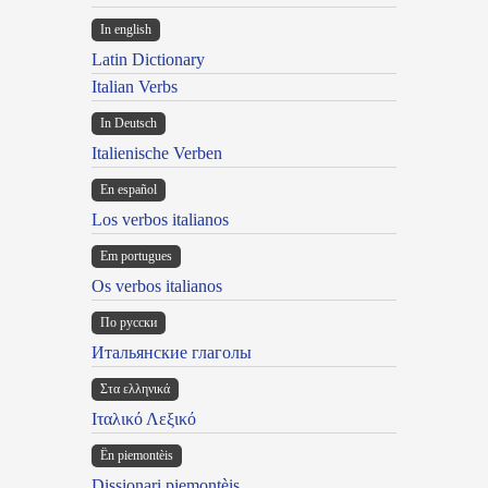
In english
Latin Dictionary
Italian Verbs
In Deutsch
Italienische Verben
En español
Los verbos italianos
Em portugues
Os verbos italianos
По русски
Итальянские глаголы
Στα ελληνικά
Ιταλικό Λεξικό
Ën piemontèis
Dissionari piemontèis