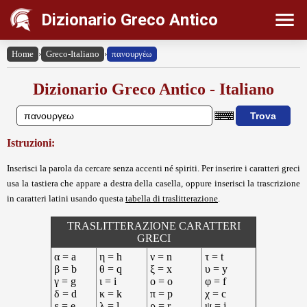
Dizionario Greco Antico
Home
›
Greco-Italiano
›
πανουργέω
Dizionario Greco Antico - Italiano
Istruzioni:
Inserisci la parola da cercare senza accenti né spiriti. Per inserire i caratteri greci
usa la tastiera che appare a destra della casella, oppure inserisci la trascrizione
in caratteri latini usando questa
tabella di traslitterazione
.
TRASLITTERAZIONE CARATTERI
GRECI
α = a
η = h
ν = n
τ = t
β = b
θ = q
ξ = x
υ = y
γ = g
ι = i
ο = o
φ = f
δ = d
κ = k
π = p
χ = c
ε = e
λ = l
ρ = r
ψ = j