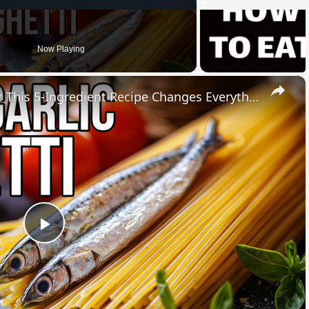
Now Playing
×
STOP Overcomplicating Pasta: This 5-Ingredient Recipe Changes Everything
Play
Video