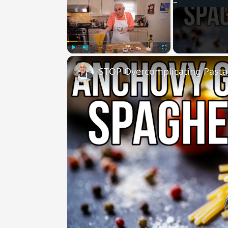
Play
Unmute
Fullscreen