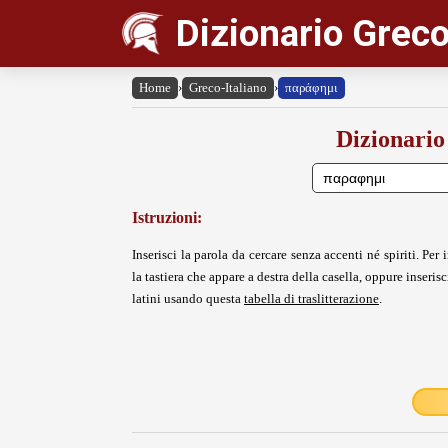
Dizionario Greco
Home
›
Greco-Italiano
›
παράφημι
Dizionario
Istruzioni:
Inserisci la parola da cercare senza accenti né spiriti. Per i
la tastiera che appare a destra della casella, oppure inserisci
latini usando questa
tabella di traslitterazione
.