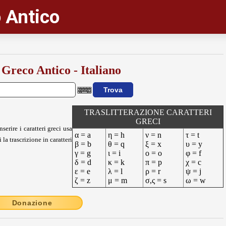
 Antico
 Greco Antico - Italiano
TRASLITTERAZIONE CARATTERI
GRECI
nserire i caratteri greci usa
α = a
η = h
ν = n
τ = t
 la trascrizione in caratteri
β = b
θ = q
ξ = x
υ = y
γ = g
ι = i
ο = o
φ = f
δ = d
κ = k
π = p
χ = c
ε = e
λ = l
ρ = r
ψ = j
ζ = z
μ = m
σ,ς = s
ω = w
Donazione