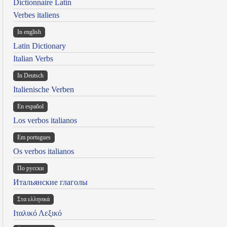
Dictionnaire Latin
Verbes italiens
In english
Latin Dictionary
Italian Verbs
In Deutsch
Italienische Verben
En español
Los verbos italianos
Em portugues
Os verbos italianos
По русски
Итальянские глаголы
Στα ελληνικά
Ιταλικό Λεξικό