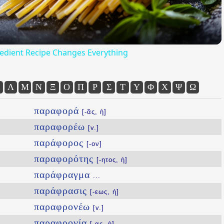
redient Recipe Changes Everything
Λ
Μ
Ν
Ξ
Ο
Π
Ρ
Σ
Τ
Υ
Φ
Χ
Ψ
Ω
παραφορά
[-ᾶς, ἡ]
παραφορέω
[v.]
παράφορος
[-ον]
παραφορότης
[-ητος, ἡ]
παράφραγμα
...
παράφρασις
[-εως, ἡ]
παραφρονέω
[v.]
παραφρονία
[-ας, ἡ]