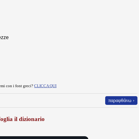
ezze
mi con i font greci?
CLICCA QUI
παραφθάνω ›
oglia il dizionario