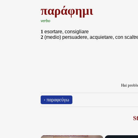
παράφημι
verbo
1
esortare, consigliare
2
(medio) persuadere, acquietare, con scaltr
Hai proble
‹ παραφεύγω
Sf
×