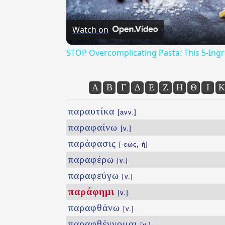
Watch on
STOP Overcomplicating Pasta: This 5-Ing
Α
Β
Γ
Δ
Ε
Ζ
Η
Θ
Ι
Κ
παραυτίκα
[avv.]
παραφαίνω
[v.]
παράφασις
[-εως, ἡ]
παραφέρω
[v.]
παραφεύγω
[v.]
παράφημι
[v.]
παραφθάνω
[v.]
παραφθέγγομαι
[v.]