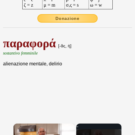
ζ = z
μ = m
σ,ς = s
ω = w
Donazione
παραφορά
[-ᾶς, ἡ]
sostantivo femminile
alienazione mentale, delirio
×