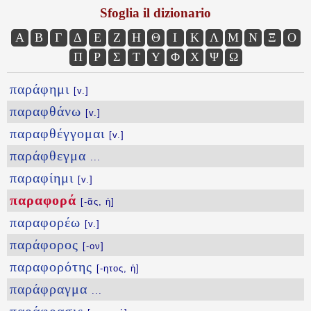
Sfoglia il dizionario
Α
Β
Γ
Δ
Ε
Ζ
Η
Θ
Ι
Κ
Λ
Μ
Ν
Ξ
Ο
Π
Ρ
Σ
Τ
Υ
Φ
Χ
Ψ
Ω
παράφημι
[v.]
παραφθάνω
[v.]
παραφθέγγομαι
[v.]
παράφθεγμα
...
παραφίημι
[v.]
παραφορά
[-ᾶς, ἡ]
παραφορέω
[v.]
παράφορος
[-ον]
παραφορότης
[-ητος, ἡ]
παράφραγμα
...