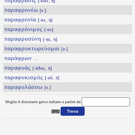
παράφρασις
[-εως, ἡ]
παραφρονέω
[v.]
παραφρονία
[-ας, ἡ]
παραφρόνιμος
[-ον]
παραφροσύνη
[-ης, ἡ]
παραφρυκτωρεύομαι
[v.]
παράφρων
...
παραφυάς
[-άδος, ἡ]
παραφυκισμός
[-οῦ, ὁ]
παραφυλάσσω
[v.]
Sfoglia il dizionario greco italiano a partire da:
{{ID:PARAFORA100}}
---CACHE---