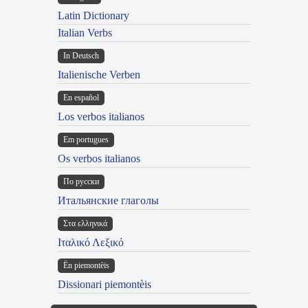
Latin Dictionary
Italian Verbs
In Deutsch
Italienische Verben
En español
Los verbos italianos
Em portugues
Os verbos italianos
По русски
Итальянские глаголы
Στα ελληνικά
Ιταλικό Λεξικό
Ën piemontèis
Dissionari piemontèis