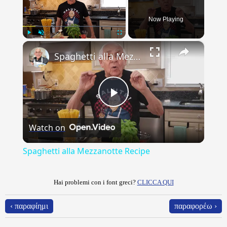
Now Playing
×
Play
Unmute
Fullscreen
Spaghetti alla Mezzanotte Recipe
Play
Watch on
Video
Spaghetti alla Mezzanotte Recipe
Hai problemi con i font greci?
CLICCA QUI
‹ παραφίημι
παραφορέω ›