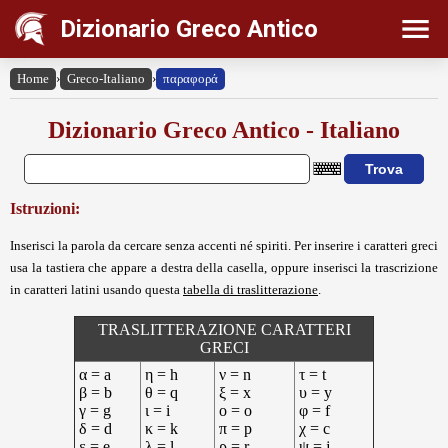
Dizionario Greco Antico
Home
›
Greco-Italiano
›
παραφορά
Dizionario Greco Antico - Italiano
Istruzioni:
Inserisci la parola da cercare senza accenti né spiriti. Per inserire i caratteri greci
usa la tastiera che appare a destra della casella, oppure inserisci la trascrizione
in caratteri latini usando questa
tabella di traslitterazione
.
TRASLITTERAZIONE CARATTERI
GRECI
α = a
η = h
ν = n
τ = t
β = b
θ = q
ξ = x
υ = y
γ = g
ι = i
ο = o
φ = f
δ = d
κ = k
π = p
χ = c
ε = e
λ = l
ρ = r
ψ = j