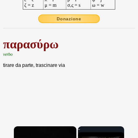
ζ = z
μ = m
σ,ς = s
ω = w
Donazione
παρασύρω
verbo
tirare da parte, trascinare via
×