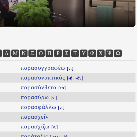
Λ
Μ
Ν
Ξ
Ο
Π
Ρ
Σ
Τ
Υ
Φ
Χ
Ψ
Ω
παρασυγγραφέω
[v.]
παρασυναπτικός
[-ή, -όν]
παρασύνθετα
[τά]
παρασύρω
[v.]
παρασφάλλω
[v.]
παρασχεῖν
παρασχίζω
[v.]
παράταξις
[-εως, ἡ]