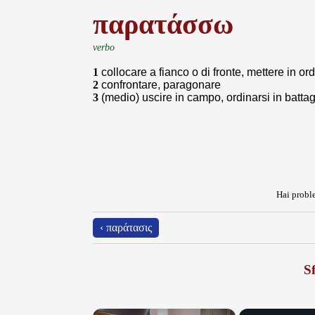
παρατάσσω
verbo
1
collocare a fianco o di fronte, mettere in or
2
confrontare, paragonare
3
(medio) uscire in campo, ordinarsi in battagl
Hai proble
‹ παράτασις
Sf
×