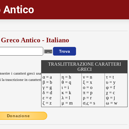
 Antico
 Greco Antico - Italiano
TRASLITTERAZIONE CARATTERI
GRECI
nserire i caratteri greci usa
α = a
η = h
ν = n
τ = t
 la trascrizione in caratteri
β = b
θ = q
ξ = x
υ = y
γ = g
ι = i
ο = o
φ = f
δ = d
κ = k
π = p
χ = c
ε = e
λ = l
ρ = r
ψ = j
ζ = z
μ = m
σ,ς = s
ω = w
Donazione