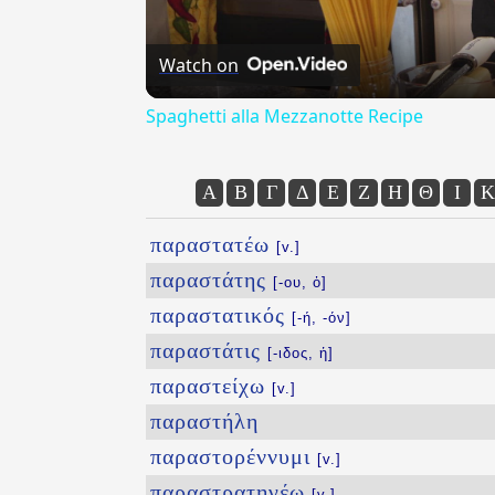
Watch on
Spaghetti alla Mezzanotte Recipe
Α
Β
Γ
Δ
Ε
Ζ
Η
Θ
Ι
Κ
παραστατέω
[v.]
παραστάτης
[-ου, ὁ]
παραστατικός
[-ή, -όν]
παραστάτις
[-ιδος, ἡ]
παραστείχω
[v.]
παραστήλη
παραστορέννυμι
[v.]
παραστρατηγέω
[v.]