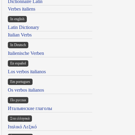
Dictionnaire Latin
Verbes italiens
In english
Latin Dictionary
Italian Verbs
In Deutsch
Italienische Verben
En español
Los verbos italianos
Em portugues
Os verbos italianos
По русски
Итальянские глаголы
Στα ελληνικά
Ιταλικό Λεξικό