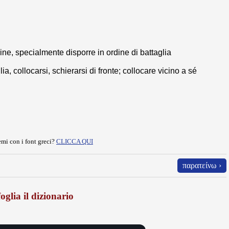
dine, specialmente disporre in ordine di battaglia
ia, collocarsi, schierarsi di fronte; collocare vicino a sé
mi con i font greci?
CLICCA QUI
παρατείνω ›
oglia il dizionario