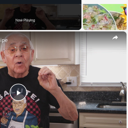
Now Playing
×
cipe
Play
Video