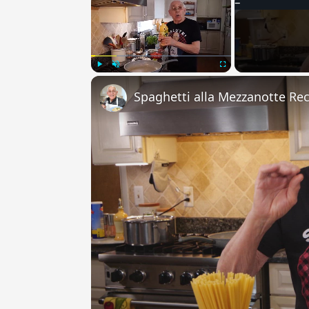
Play
Unmute
Fullscreen
Spaghetti alla Mezzanotte Re