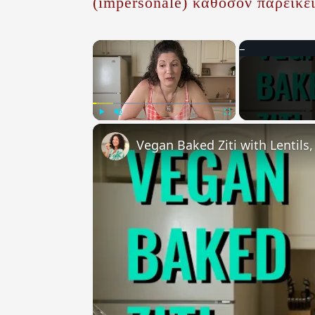
(impersonale) καθόσον παρείκε
×
Play
Unmute
Fullscreen
Vegan Baked Ziti with Lentils