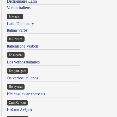
Dictionnaire Latin
Verbes italiens
In english
Latin Dictionary
Italian Verbs
In Deutsch
Italienische Verben
En español
Los verbos italianos
Em portugues
Os verbos italianos
По русски
Итальянские глаголы
Στα ελληνικά
Ιταλικό Λεξικό