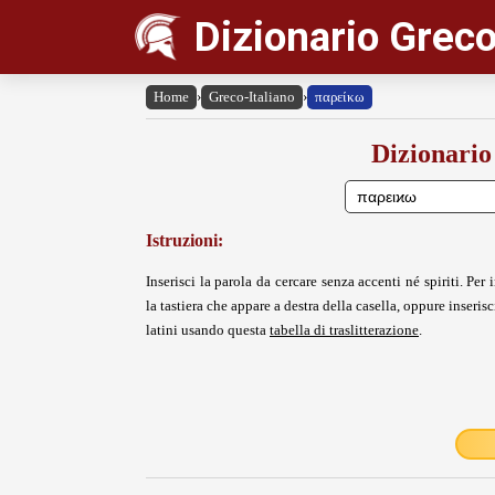
Dizionario Greco
Home
›
Greco-Italiano
›
παρείκω
Dizionario
Istruzioni:
Inserisci la parola da cercare senza accenti né spiriti. Per i
la tastiera che appare a destra della casella, oppure inserisci
latini usando questa
tabella di traslitterazione
.