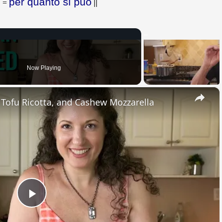
ι
per quanto si può
=
||
Now Playing
×
, Tofu Ricotta, and Cashew Mozzarella
Play