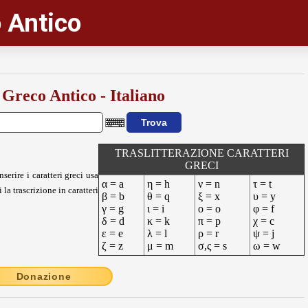
 Antico
 Greco Antico - Italiano
TRASLITTERAZIONE CARATTERI
GRECI
nserire i caratteri greci usa
α = a
η = h
ν = n
τ = t
 la trascrizione in caratteri
β = b
θ = q
ξ = x
υ = y
γ = g
ι = i
ο = o
φ = f
δ = d
κ = k
π = p
χ = c
ε = e
λ = l
ρ = r
ψ = j
ζ = z
μ = m
σ,ς = s
ω = w
Donazione