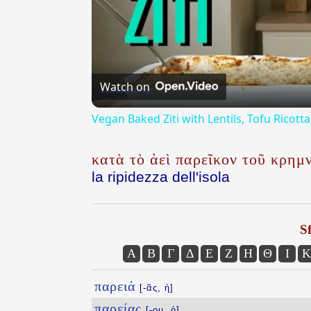
Watch on
Vegan Baked Ziti with Lentils, Tofu Ricot
κατὰ τὸ ἀεὶ παρεῖκον τοῦ κρημ
la ripidezza dell'isola
Sf
Α
Β
Γ
Δ
Ε
Ζ
Η
Θ
Ι
Κ
παρειά
[-ᾶς, ἡ]
παρείας
[-ου, ὁ]