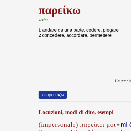
παρείκω
verbo
1
andare da una parte, cedere, piegare
2
concedere, accordare, permettere
Hai proble
‹ παρεικάζω
Locuzioni, modi di dire, esempi
(impersonale) παρείκει μοι
mi 
=