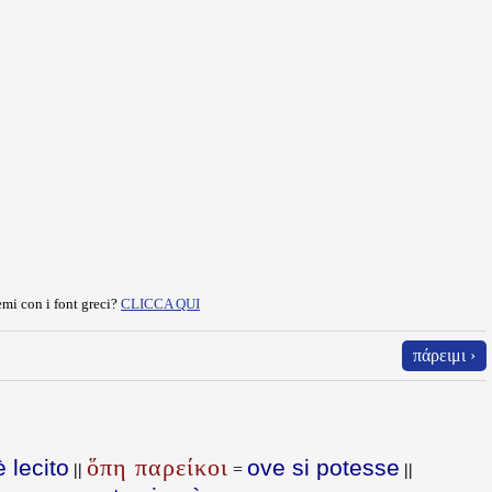
mi con i font greci?
CLICCA QUI
πάρειμι ›
ὅπη παρείκοι
è lecito
ove si potesse
||
=
||