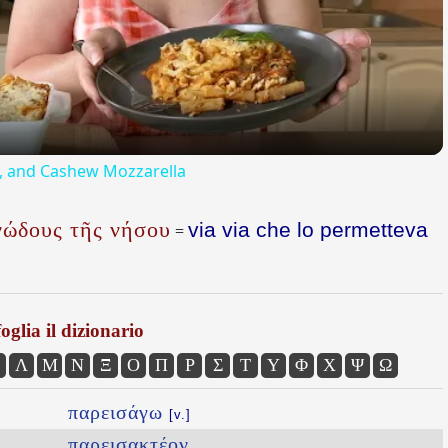
Video
ta, and Cashew Mozzarella
νώδους τῆς νήσου
via via che lo permetteva
=
oglia il dizionario
Λ
Μ
Ν
Ξ
Ο
Π
Ρ
Σ
Τ
Υ
Φ
Χ
Ψ
Ω
παρεισάγω
[v.]
παρεισακτέον