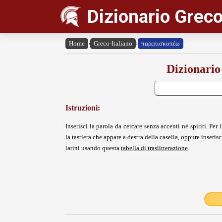
Dizionario Greco
Home
›
Greco-Italiano
›
παρεπισκοπέω
Dizionario
Istruzioni:
Inserisci la parola da cercare senza accenti né spiriti. Per i
la tastiera che appare a destra della casella, oppure inserisci
latini usando questa
tabella di traslitterazione
.