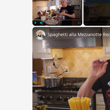
Play
Unmute
Fullscreen
Spaghetti alla Mezzanotte Re