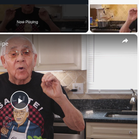
Now Playing
×
cipe
Play
Video