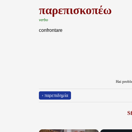
παρεπισκοπέω
verbo
confrontare
Hai proble
‹ παρεπιδημία
Sf
×