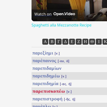
Watch on
Spaghetti alla Mezzanotte Recipe
Α
Β
Γ
Δ
Ε
Ζ
Η
Θ
Ι
Κ
παρεξίημι
[v.]
παρέπαινος
[-ου, ὁ]
παρεπιδαμίων
παρεπιδημέω
[v.]
παρεπιδημία
[-ας, ἡ]
παρεπισκοπέω
[v.]
παρεπιστροφή
[-ῆς, ἡ]
παρέπλω
[v.]