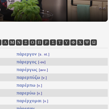
Λ
Μ
Ν
Ξ
Ο
Π
Ρ
Σ
Τ
Υ
Φ
Χ
Ψ
Ω
πάρεργον
[s. nt.]
πάρεργος
[-ον]
παρέργως
[avv.]
παρερπύζω
[v.]
παρέρπω
[v.]
παρερύω
[v.]
παρέρχομαι
[v.]
πάρεσαν