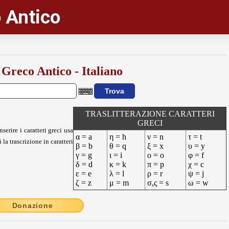
 Antico
 Greco Antico - Italiano
TRASLITTERAZIONE CARATTERI
GRECI
nserire i caratteri greci usa
α = a
η = h
ν = n
τ = t
 la trascrizione in caratteri
β = b
θ = q
ξ = x
υ = y
γ = g
ι = i
ο = o
φ = f
δ = d
κ = k
π = p
χ = c
ε = e
λ = l
ρ = r
ψ = j
ζ = z
μ = m
σ,ς = s
ω = w
Donazione