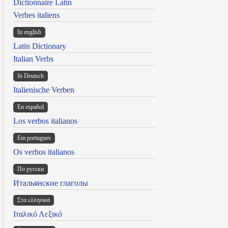
Dictionnaire Latin
Verbes italiens
In english
Latin Dictionary
Italian Verbs
In Deutsch
Italienische Verben
En español
Los verbos italianos
Em portugues
Os verbos italianos
По русски
Итальянские глаголы
Στα ελληνικά
Ιταλικό Λεξικό