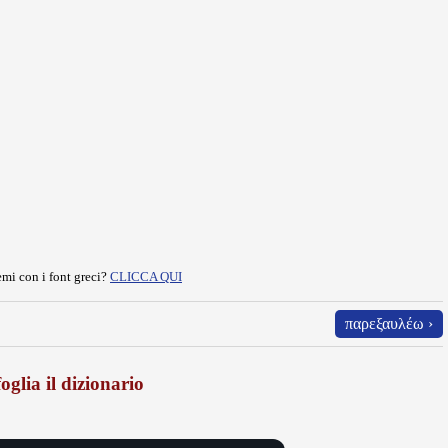
mi con i font greci?
CLICCA QUI
παρεξαυλέω ›
oglia il dizionario