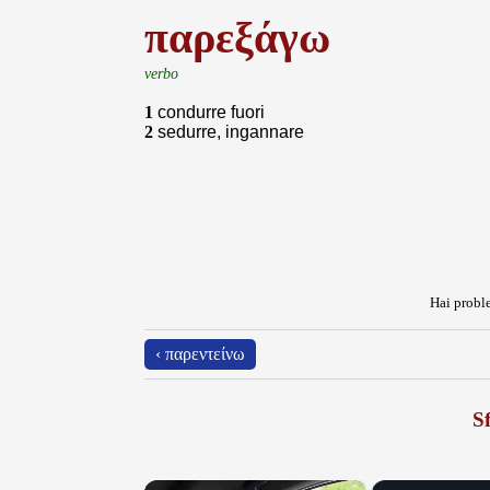
παρεξάγω
verbo
1
condurre fuori
2
sedurre, ingannare
Hai proble
‹ παρεντείνω
Sf
×