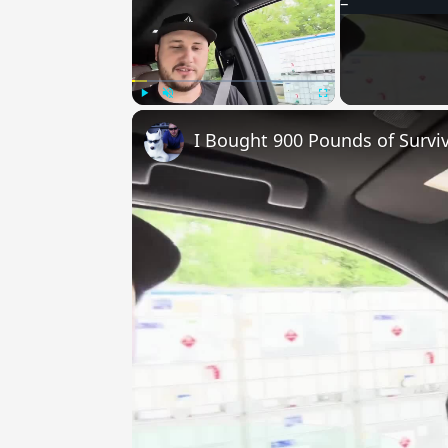
Play
Unmute
Fullscreen
I Bought 900 Pounds of Surviv