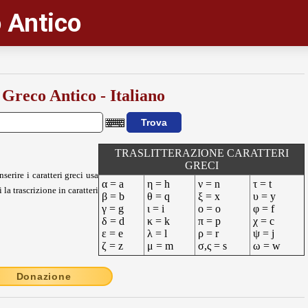
 Antico
 Greco Antico - Italiano
TRASLITTERAZIONE CARATTERI
GRECI
nserire i caratteri greci usa
α = a
η = h
ν = n
τ = t
 la trascrizione in caratteri
β = b
θ = q
ξ = x
υ = y
γ = g
ι = i
ο = o
φ = f
δ = d
κ = k
π = p
χ = c
ε = e
λ = l
ρ = r
ψ = j
ζ = z
μ = m
σ,ς = s
ω = w
Donazione