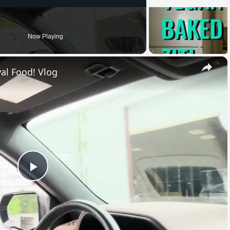
Now Playing
×
al Food! Vlog
Play
Video