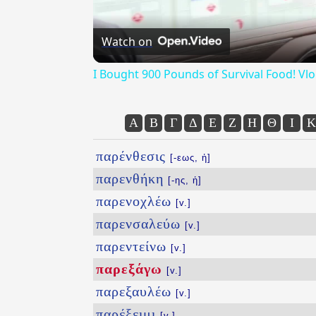
Watch on
I Bought 900 Pounds of Survival Food! Vl
Α
Β
Γ
Δ
Ε
Ζ
Η
Θ
Ι
Κ
παρένθεσις
[-εως, ἡ]
παρενθήκη
[-ης, ἡ]
παρενοχλέω
[v.]
παρενσαλεύω
[v.]
παρεντείνω
[v.]
παρεξάγω
[v.]
παρεξαυλέω
[v.]
παρέξειμι
[v.]