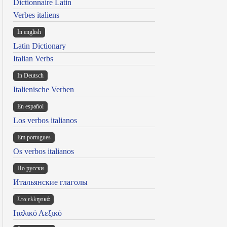
Dictionnaire Latin
Verbes italiens
In english
Latin Dictionary
Italian Verbs
In Deutsch
Italienische Verben
En español
Los verbos italianos
Em portugues
Os verbos italianos
По русски
Итальянские глаголы
Στα ελληνικά
Ιταλικό Λεξικό