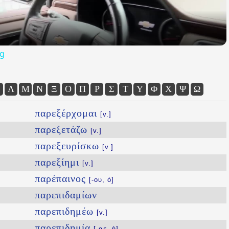
og
Λ
Μ
Ν
Ξ
Ο
Π
Ρ
Σ
Τ
Υ
Φ
Χ
Ψ
Ω
παρεξέρχομαι
[v.]
παρεξετάζω
[v.]
παρεξευρίσκω
[v.]
παρεξίημι
[v.]
παρέπαινος
[-ου, ὁ]
παρεπιδαμίων
παρεπιδημέω
[v.]
παρεπιδημία
[-ας, ἡ]