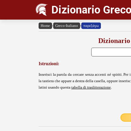
Dizionario Greco
Home
›
Greco-Italiano
›
παρεξάγω
Dizionario
Istruzioni:
Inserisci la parola da cercare senza accenti né spiriti. Per i
la tastiera che appare a destra della casella, oppure inserisci
latini usando questa
tabella di traslitterazione
.