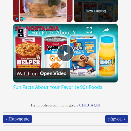
Now Playing
×
Play
Unmute
Fullscreen
Fun Facts About Your Favorite 90s Foods
Play
Watch on
Video
Fun Facts About Your Favorite 90s Foods
Hai problemi con i font greci?
CLICCA QUI
‹ Παρνησιάς
πάρνοψ ›