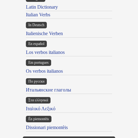
Latin Dictionary
Italian Verbs
In Deutsch
Italienische Verben
En español
Los verbos italianos
Em portugues
Os verbos italianos
По русски
Итальянские глаголы
Στα ελληνικά
Ιταλικό Λεξικό
Ën piemontèis
Dissionari piemontèis