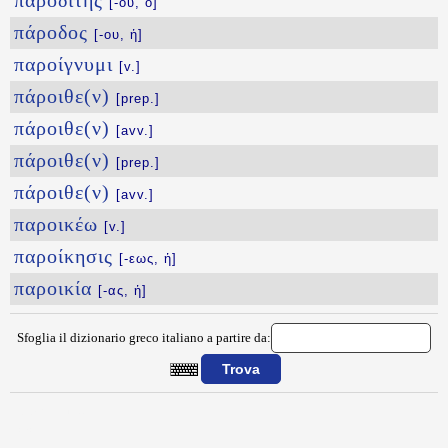
παροδίτης
[-ου, ὁ]
πάροδος
[-ου, ἡ]
παροίγνυμι
[v.]
πάροιθε(ν)
[prep.]
πάροιθε(ν)
[avv.]
πάροιθε(ν)
[prep.]
πάροιθε(ν)
[avv.]
παροικέω
[v.]
παροίκησις
[-εως, ἡ]
παροικία
[-ας, ἡ]
Sfoglia il dizionario greco italiano a partire da:
{{ID:PARNHSIS100}}
---CACHE---