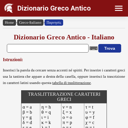
Dizionario Greco Antico
Home
›
Greco-Italiano
›
Παρνησίς
Dizionario Greco Antico - Italiano
Istruzioni:
Inserisci la parola da cercare senza accenti né spiriti. Per inserire i caratteri greci
usa la tastiera che appare a destra della casella, oppure inserisci la trascrizione
in caratteri latini usando questa
tabella di traslitterazione
.
TRASLITTERAZIONE CARATTERI
GRECI
α = a
η = h
ν = n
τ = t
β = b
θ = q
ξ = x
υ = y
γ = g
ι = i
ο = o
φ = f
δ = d
κ = k
π = p
χ = c
ε = e
λ = l
ρ = r
ψ = j