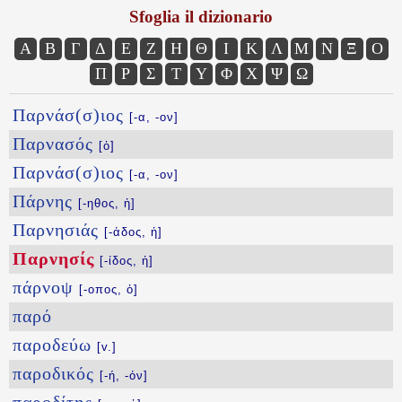
Sfoglia il dizionario
Α
Β
Γ
Δ
Ε
Ζ
Η
Θ
Ι
Κ
Λ
Μ
Ν
Ξ
Ο
Π
Ρ
Σ
Τ
Υ
Φ
Χ
Ψ
Ω
Παρνάσ(σ)ιος
[-α, -ον]
Παρνασός
[ὁ]
Παρνάσ(σ)ιος
[-α, -ον]
Πάρνης
[-ηθος, ἡ]
Παρνησιάς
[-άδος, ἡ]
Παρνησίς
[-ίδος, ἡ]
πάρνοψ
[-οπος, ὁ]
παρό
παροδεύω
[v.]
παροδικός
[-ή, -όν]