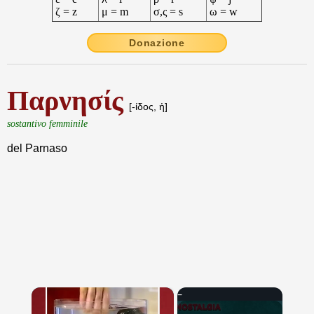
ζ = z
μ = m
σ,ς = s
ω = w
Donazione
Παρνησίς
[-ίδος, ἡ]
sostantivo femminile
del Parnaso
×