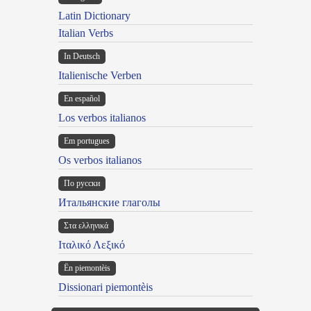
Latin Dictionary
Italian Verbs
In Deutsch
Italienische Verben
En español
Los verbos italianos
Em portugues
Os verbos italianos
По русски
Итальянские глаголы
Στα ελληνικά
Ιταλικό Λεξικό
Ën piemontèis
Dissionari piemontèis