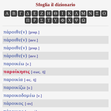
Sfoglia il dizionario
Α
Β
Γ
Δ
Ε
Ζ
Η
Θ
Ι
Κ
Λ
Μ
Ν
Ξ
Ο
Π
Ρ
Σ
Τ
Υ
Φ
Χ
Ψ
Ω
πάροιθε(ν)
[prep.]
πάροιθε(ν)
[avv.]
πάροιθε(ν)
[prep.]
πάροιθε(ν)
[avv.]
παροικέω
[v.]
παροίκησις
[-εως, ἡ]
παροικία
[-ας, ἡ]
παροικίζω
[v.]
παροικοδομέω
[v.]
πάροικος
[-ον]