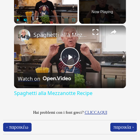
Now Playing
×
Play
Unmute
Fullscreen
Spaghetti alla Mezzanotte Recipe
Play
Watch on
Video
Spaghetti alla Mezzanotte Recipe
Hai problemi con i font greci?
CLICCA QUI
‹ παροικέω
παροικία ›