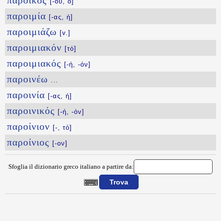
πάροικος
[-ου, ὁ]
παροιμία
[-ας, ἡ]
παροιμιάζω
[v.]
παροιμιακόν
[τό]
παροιμιακός
[-ή, -όν]
παροινέω
...
παροινία
[-ας, ἡ]
παροινικός
[-ή, -όν]
παροίνιον
[-, τό]
παροίνιος
[-ον]
Sfoglia il dizionario greco italiano a partire da:
{{ID:PAROIKHSIS100}}
---CACHE---