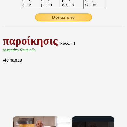
ζ = z
μ = m
σ,ς = s
ω = w
Donazione
παροίκησις
[-εως, ἡ]
sostantivo femminile
vicinanza
×