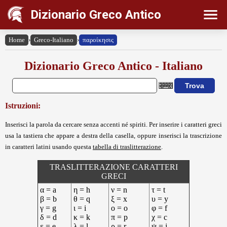
Dizionario Greco Antico
Home
›
Greco-Italiano
›
παροίκησις
Dizionario Greco Antico - Italiano
Istruzioni:
Inserisci la parola da cercare senza accenti né spiriti. Per inserire i caratteri greci
usa la tastiera che appare a destra della casella, oppure inserisci la trascrizione
in caratteri latini usando questa
tabella di traslitterazione
.
TRASLITTERAZIONE CARATTERI
GRECI
α = a
η = h
ν = n
τ = t
β = b
θ = q
ξ = x
υ = y
γ = g
ι = i
ο = o
φ = f
δ = d
κ = k
π = p
χ = c
ε = e
λ = l
ρ = r
ψ = j