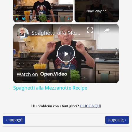
Now Playing
×
Play
Unmute
Fullscreen
Spaghetti alla Mezzanotte Recipe
Play
Watch on
Video
Spaghetti alla Mezzanotte Recipe
Hai problemi con i font greci?
CLICCA QUI
‹ παροχή
παροψίς ›