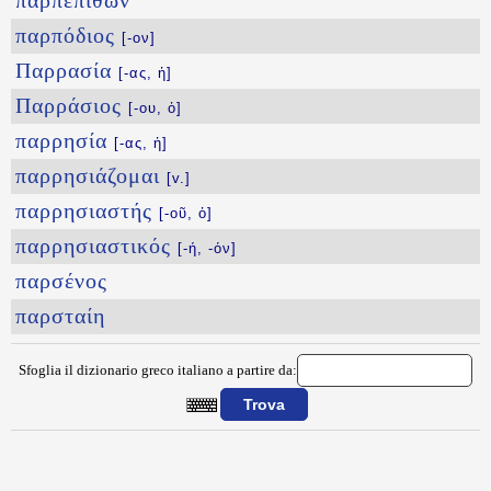
παρπεπιθών
παρπόδιος
[-ον]
Παρρασία
[-ας, ἡ]
Παρράσιος
[-ου, ὁ]
παρρησία
[-ας, ἡ]
παρρησιάζομαι
[v.]
παρρησιαστής
[-οῦ, ὁ]
παρρησιαστικός
[-ή, -όν]
παρσένος
παρσταίη
Sfoglia il dizionario greco italiano a partire da:
{{ID:PAROCOS100}}
---CACHE---