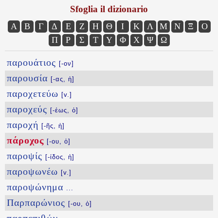
Sfoglia il dizionario
Α
Β
Γ
Δ
Ε
Ζ
Η
Θ
Ι
Κ
Λ
Μ
Ν
Ξ
Ο
Π
Ρ
Σ
Τ
Υ
Φ
Χ
Ψ
Ω
παρουάτιος
[-ον]
παρουσία
[-ας, ἡ]
παροχετεύω
[v.]
παροχεύς
[-έως, ὁ]
παροχή
[-ῆς, ἡ]
πάροχος
[-ου, ὁ]
παροψίς
[-ίδος, ἡ]
παροψωνέω
[v.]
παροψώνημα
...
Παρπαρώνιος
[-ου, ὁ]