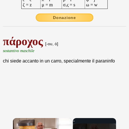
ζ = z
μ = m
σ,ς = s
ω = w
Donazione
πάροχος
[-ου, ὁ]
sostantivo maschile
chi siede accanto in un carro, specialmente il paraninfo
×