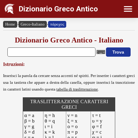
Dizionario Greco Antico
Home
›
Greco-Italiano
›
πάροχος
Dizionario Greco Antico - Italiano
Istruzioni:
Inserisci la parola da cercare senza accenti né spiriti. Per inserire i caratteri greci
usa la tastiera che appare a destra della casella, oppure inserisci la trascrizione
in caratteri latini usando questa
tabella di traslitterazione
.
TRASLITTERAZIONE CARATTERI
GRECI
α = a
η = h
ν = n
τ = t
β = b
θ = q
ξ = x
υ = y
γ = g
ι = i
ο = o
φ = f
δ = d
κ = k
π = p
χ = c
ε = e
λ = l
ρ = r
ψ = j