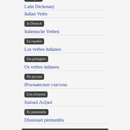
Latin Dictionary
Italian Verbs
In Deutsch
Italienische Verben
En español
Los verbos italianos
Em portugues
Os verbos italianos
По русски
Итальянские глаголы
Στα ελληνικά
Ιταλικό Λεξικό
Ën piemontèis
Dissionari piemontèis