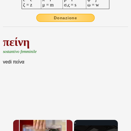
ζ = z
μ = m
σ,ς = s
ω = w
Donazione
πείνη
sostantivo femminile
vedi πείνα
×