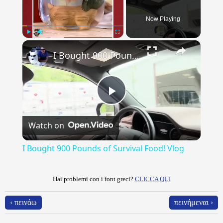
Now Playing
×
Play
Unmute
Fullscreen
I Bought 900 Pounds of Survival Food! Vlog
Play
Watch on
Video
I Bought 900 Pounds of Survival Food! Vlog
Hai problemi con i font greci?
CLICCA QUI
‹ πεινάω
πεινήμεναι ›