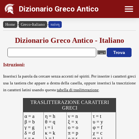
Dizionario Greco Antico
Home
›
Greco-Italiano
›
πείνη
Dizionario Greco Antico - Italiano
Istruzioni:
Inserisci la parola da cercare senza accenti né spiriti. Per inserire i caratteri greci
usa la tastiera che appare a destra della casella, oppure inserisci la trascrizione
in caratteri latini usando questa
tabella di traslitterazione
.
TRASLITTERAZIONE CARATTERI
GRECI
α = a
η = h
ν = n
τ = t
β = b
θ = q
ξ = x
υ = y
γ = g
ι = i
ο = o
φ = f
δ = d
κ = k
π = p
χ = c
ε = e
λ = l
ρ = r
ψ = j