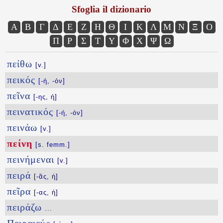
Sfoglia il dizionario
Α
Β
Γ
Δ
Ε
Ζ
Η
Θ
Ι
Κ
Λ
Μ
Ν
Ξ
Ο
Π
Ρ
Σ
Τ
Υ
Φ
Χ
Ψ
Ω
πείθω
[v.]
πεικός
[-ή, -όν]
πεῖνα
[-ης, ἡ]
πεινατικός
[-ή, -όν]
πεινάω
[v.]
πείνη
[s. femm.]
πεινήμεναι
[v.]
πειρά
[-ᾶς, ἡ]
πεῖρα
[-ας, ἡ]
πειράζω
...