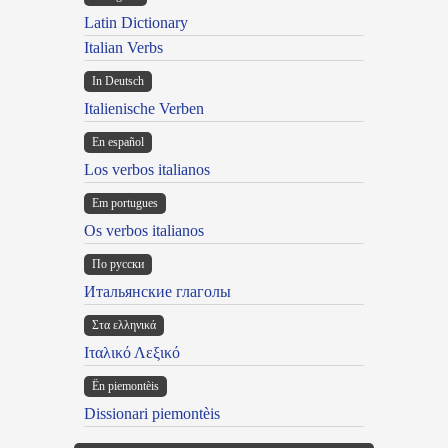
Latin Dictionary
Italian Verbs
In Deutsch
Italienische Verben
En español
Los verbos italianos
Em portugues
Os verbos italianos
По русски
Итальянские глаголы
Στα ελληνικά
Ιταλικό Λεξικό
Ën piemontèis
Dissionari piemontèis