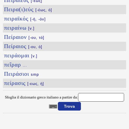
Πειραιεύς
[-έως]
Πειρα(ι)εύς
[-έως, ὁ]
πειραϊκός
[-ή, -όν]
πειραίνω
[v.]
Πείραιον
[-ου, τό]
Πείραιος
[-ου, ὁ]
πειράομαι
[v.]
πεῖραρ
...
Πειράσιοι
smp
πείρασις
[-εως, ἡ]
Sfoglia il dizionario greco italiano a partire da:
{{ID:PEINH100}}
---CACHE---