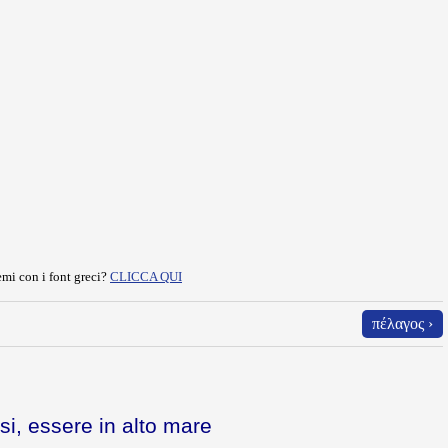
mi con i font greci?
CLICCA QUI
πέλαγος ›
rsi, essere in alto mare