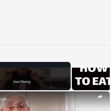
Now Playing
×
cipe