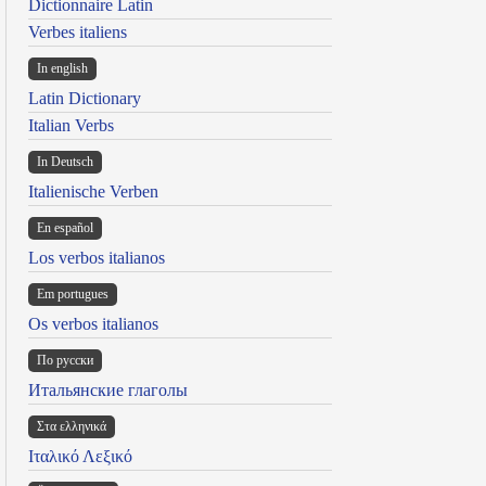
Dictionnaire Latin
Verbes italiens
In english
Latin Dictionary
Italian Verbs
In Deutsch
Italienische Verben
En español
Los verbos italianos
Em portugues
Os verbos italianos
По русски
Итальянские глаголы
Στα ελληνικά
Ιταλικό Λεξικό