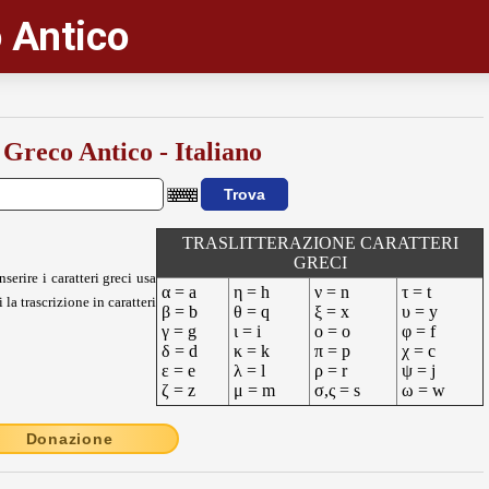
 Antico
 Greco Antico - Italiano
TRASLITTERAZIONE CARATTERI
GRECI
nserire i caratteri greci usa
α = a
η = h
ν = n
τ = t
 la trascrizione in caratteri
β = b
θ = q
ξ = x
υ = y
γ = g
ι = i
ο = o
φ = f
δ = d
κ = k
π = p
χ = c
ε = e
λ = l
ρ = r
ψ = j
ζ = z
μ = m
σ,ς = s
ω = w
Donazione