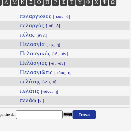
Λ
Μ
Ν
Ξ
Ο
Π
Ρ
Σ
Τ
Υ
Φ
Χ
Ψ
Ω
πελαργιδεύς
[-έως, ὁ]
πελαργός
[-οῦ, ὁ]
πέλας
[avv.]
Πελασγία
[-ης, ἡ]
Πελασγικός
[-ή, -όν]
Πελάσγιος
[-α, -ον]
Πελασγιῶτις
[-ιδος, ἡ]
πελάτης
[-ου, ὁ]
πελάτις
[-ιδος, ἡ]
πελάω
[v.]
partire da: