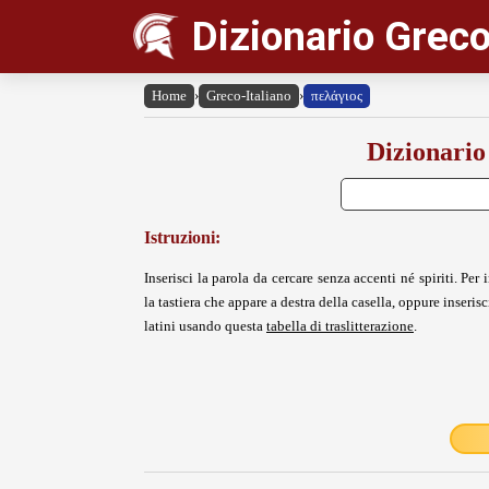
Dizionario Greco
Home
›
Greco-Italiano
›
πελάγιος
Dizionario
Istruzioni:
Inserisci la parola da cercare senza accenti né spiriti. Per i
la tastiera che appare a destra della casella, oppure inserisci
latini usando questa
tabella di traslitterazione
.