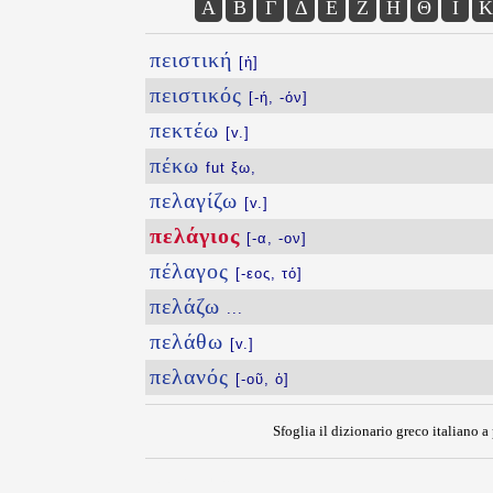
Α
Β
Γ
Δ
Ε
Ζ
Η
Θ
Ι
Κ
πειστική
[ἡ]
πειστικός
[-ή, -όν]
πεκτέω
[v.]
πέκω
fut ξω,
πελαγίζω
[v.]
πελάγιος
[-α, -ον]
πέλαγος
[-εος, τό]
πελάζω
...
πελάθω
[v.]
πελανός
[-οῦ, ὁ]
Sfoglia il dizionario greco italiano a 
{{ID:PELAGIOS100}}