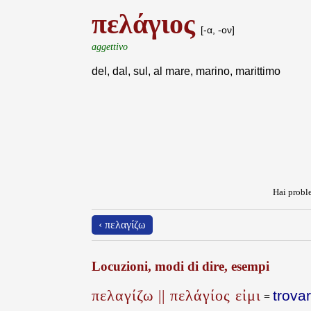
πελάγιος
[-α, -ον]
aggettivo
del, dal, sul, al mare, marino, marittimo
Hai proble
‹ πελαγίζω
Locuzioni, modi di dire, esempi
πελαγίζω || πελάγίος εἰμι
trova
=