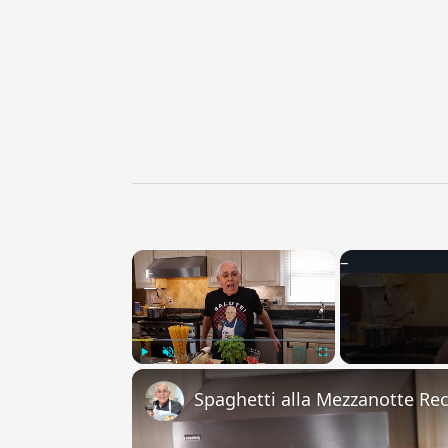
×
Play
Unmute
Fullscreen
Spaghetti alla Mezzanotte Re