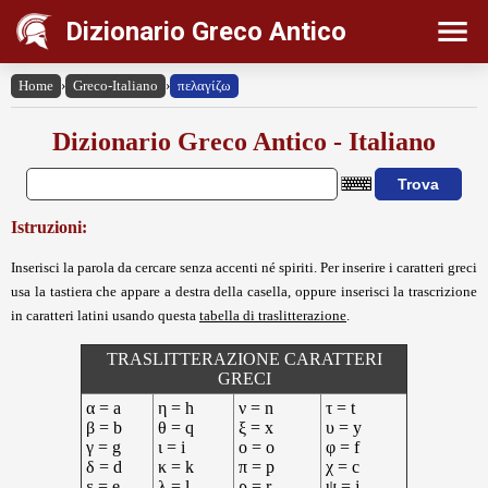
Dizionario Greco Antico
Home
›
Greco-Italiano
›
πελαγίζω
Dizionario Greco Antico - Italiano
Istruzioni:
Inserisci la parola da cercare senza accenti né spiriti. Per inserire i caratteri greci
usa la tastiera che appare a destra della casella, oppure inserisci la trascrizione
in caratteri latini usando questa
tabella di traslitterazione
.
TRASLITTERAZIONE CARATTERI
GRECI
α = a
η = h
ν = n
τ = t
β = b
θ = q
ξ = x
υ = y
γ = g
ι = i
ο = o
φ = f
δ = d
κ = k
π = p
χ = c
ε = e
λ = l
ρ = r
ψ = j