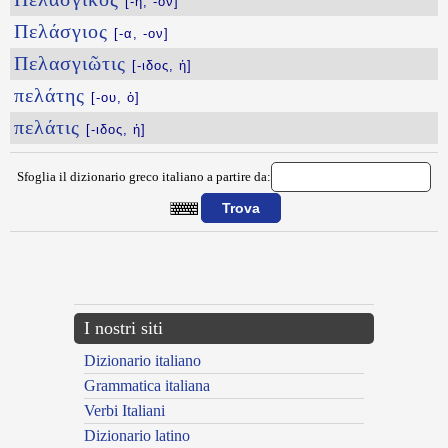
[-ή, -όν]
Πελάσγιος
[-α, -ον]
Πελασγιῶτις
[-ιδος, ἡ]
πελάτης
[-ου, ὁ]
πελάτις
[-ιδος, ἡ]
Sfoglia il dizionario greco italiano a partire da:
{{ID:PELAGIZW100}}
---CACHE---
I nostri siti
Dizionario italiano
Grammatica italiana
Verbi Italiani
Dizionario latino