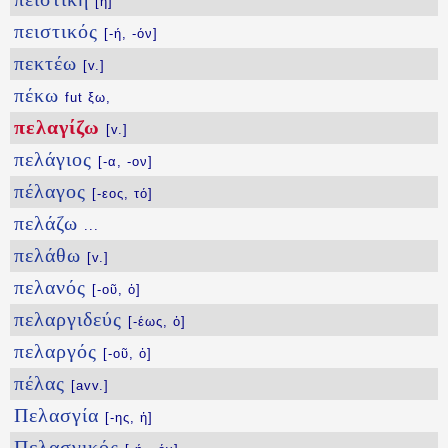
[ἡ]
πειστικός
[-ή, -όν]
πεκτέω
[v.]
πέκω
fut ξω,
πελαγίζω
[v.]
πελάγιος
[-α, -ον]
πέλαγος
[-εος, τό]
πελάζω
...
πελάθω
[v.]
πελανός
[-οῦ, ὁ]
πελαργιδεύς
[-έως, ὁ]
πελαργός
[-οῦ, ὁ]
πέλας
[avv.]
Πελασγία
[-ης, ἡ]
Πελασγικός