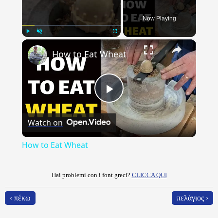
Now Playing
×
Play
Unmute
Fullscreen
How to Eat Wheat
Play
Watch on
Video
How to Eat Wheat
Hai problemi con i font greci?
CLICCA QUI
‹ πέκω
πελάγιος ›