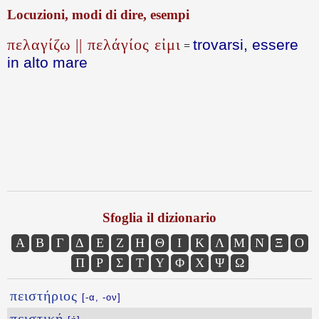
Locuzioni, modi di dire, esempi
πελαγίζω || πελάγίος εἰμι
trovarsi, essere
=
in alto mare
Sfoglia il dizionario
Α
Β
Γ
Δ
Ε
Ζ
Η
Θ
Ι
Κ
Λ
Μ
Ν
Ξ
Ο
Π
Ρ
Σ
Τ
Υ
Φ
Χ
Ψ
Ω
πειστήριος
[-α, -ον]
πειστική