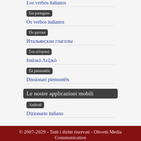
Los verbos italianos
Em portugues
Os verbos italianos
По русски
Итальянские глаголы
Στα ελληνικά
Ιταλικό Λεξικό
Ën piemontèis
Dissionari piemontèis
Le nostre applicazioni mobili
Android
Dizionario italiano
© 2007-2029 - Tutti i diritti riservati - Olivetti Media
Communication