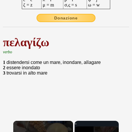
ζ = z
μ = m
σ,ς = s
ω = w
Donazione
πελαγίζω
verbo
1
distendersi come un mare, inondare, allagare
2
essere inondato
3
trovarsi in alto mare
×