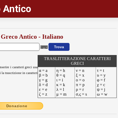
 Antico
 Greco Antico - Italiano
TRASLITTERAZIONE CARATTERI
GRECI
nserire i caratteri greci usa
α = a
η = h
ν = n
τ = t
 la trascrizione in caratteri
β = b
θ = q
ξ = x
υ = y
γ = g
ι = i
ο = o
φ = f
δ = d
κ = k
π = p
χ = c
ε = e
λ = l
ρ = r
ψ = j
ζ = z
μ = m
σ,ς = s
ω = w
Donazione