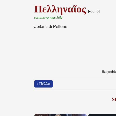
Πελληναῖος
[-ου, ὁ]
sostantivo maschile
abitanti di Pellene
Hai proble
‹ Πέλλα
Sf
×