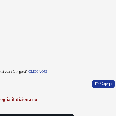
mi con i font greci?
CLICCA QUI
Πελλήνη ›
oglia il dizionario