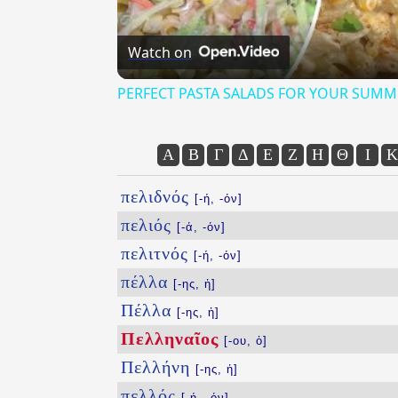
Watch on
PERFECT PASTA SALADS FOR YOUR SUMM
Α
Β
Γ
Δ
Ε
Ζ
Η
Θ
Ι
Κ
πελιδνός
[-ή, -όν]
πελιός
[-ά, -όν]
πελιτνός
[-ή, -όν]
πέλλα
[-ης, ἡ]
Πέλλα
[-ης, ἡ]
Πελληναῖος
[-ου, ὁ]
Πελλήνη
[-ης, ἡ]
πελλός
[-ή, -όν]