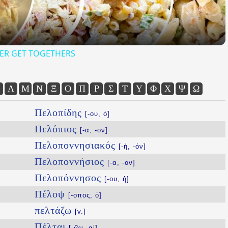
ER GET TOGETHERS
Λ
Μ
Ν
Ξ
Ο
Π
Ρ
Σ
Τ
Υ
Φ
Χ
Ψ
Ω
Πελοπίδης
[-ου, ὁ]
Πελόπιος
[-α, -ον]
Πελοποννησιακός
[-ή, -όν]
Πελοποννήσιος
[-α, -ον]
Πελοπόννησος
[-ου, ἡ]
Πέλοψ
[-οπος, ὁ]
πελτάζω
[v.]
Πέλται
[-ῶν, αἱ]