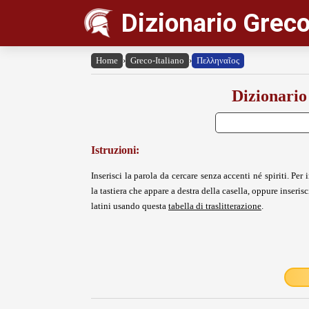
Dizionario Greco
Home
›
Greco-Italiano
›
Πελληναῖος
Dizionario
Istruzioni:
Inserisci la parola da cercare senza accenti né spiriti. Per i
la tastiera che appare a destra della casella, oppure inserisci
latini usando questa
tabella di traslitterazione
.