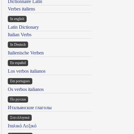
Dictionnaire Latin
Verbes italiens
In english
Latin Dictionary
Italian Verbs
In Deutsch
Italienische Verben
En español
Los verbos italianos
Em portugues
Os verbos italianos
По русски
Итальянские глаголы
Στα ελληνικά
Ιταλικό Λεξικό