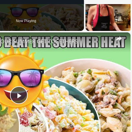
Now Playing
×
 YOUR SUMMER GET TOGETHERS
Play
Video