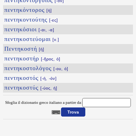
πεντηκοντόργυιος
[-ον]
πεντηκόντορος
[ἡ]
πεντηκοντούτης
[-ες]
πεντηκόσιοι
[-αι, -α]
πεντηκοστεύομαι
[v.]
Πεντηκοστή
[ἡ]
πεντηκοστήρ
[-ῆρος, ὁ]
πεντηκοστολόγος
[-ου, ὁ]
πεντηκοστός
[-ή, -όν]
πεντηκοστύς
[-ύος, ἡ]
Sfoglia il dizionario greco italiano a partire da:
{{ID:PENTHKONTEROS100}}
---CACHE---