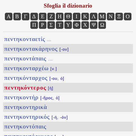
Sfoglia il dizionario
Α
Β
Γ
Δ
Ε
Ζ
Η
Θ
Ι
Κ
Λ
Μ
Ν
Ξ
Ο
Π
Ρ
Σ
Τ
Υ
Φ
Χ
Ψ
Ω
πεντηκονταετίς
...
πεντηκοντακάρηνος
[-ον]
πεντηκοντάπαις
...
πεντηκονταρχέω
[v.]
πεντηκόνταρχος
[-ου, ὁ]
πεντηκόντερος
[ἡ]
πεντηκοντήρ
[-ῆρος, ὁ]
πεντηκοντηρικὰ
πεντηκοντηρικός
[-ή, -όν]
πεντηκοντόπαις