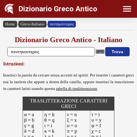
Dizionario Greco Antico
Home
›
Greco-Italiano
›
πεντηκόντερος
Dizionario Greco Antico - Italiano
Istruzioni:
Inserisci la parola da cercare senza accenti né spiriti. Per inserire i caratteri greci
usa la tastiera che appare a destra della casella, oppure inserisci la trascrizione
in caratteri latini usando questa
tabella di traslitterazione
.
TRASLITTERAZIONE CARATTERI
GRECI
α = a
η = h
ν = n
τ = t
β = b
θ = q
ξ = x
υ = y
γ = g
ι = i
ο = o
φ = f
δ = d
κ = k
π = p
χ = c
ε = e
λ = l
ρ = r
ψ = j