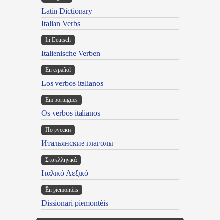
Latin Dictionary
Italian Verbs
In Deutsch
Italienische Verben
En español
Los verbos italianos
Em portugues
Os verbos italianos
По русски
Итальянские глаголы
Στα ελληνικά
Ιταλικό Λεξικό
Ën piemontèis
Dissionari piemontèis