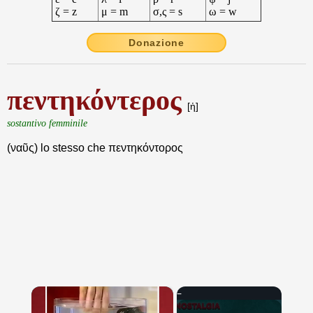
ζ = z
μ = m
σ,ς = s
ω = w
Donazione
πεντηκόντερος
[ἡ]
sostantivo femminile
(ναῦς) lo stesso che πεντηκόντορος
×