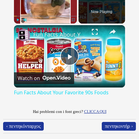
Now Playing
×
Play
Unmute
Fullscreen
Fun Facts About Your Favorite 90s Foods
Play
Watch on
Video
Fun Facts About Your Favorite 90s Foods
Hai problemi con i font greci?
CLICCA QUI
‹ πεντηκόνταρχος
πεντηκοντήρ ›