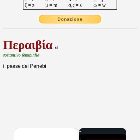
ζ = z
μ = m
σ,ς = s
ω = w
Donazione
Περαιβία
sf
sostantivo femminile
il paese dei Perrebi
×