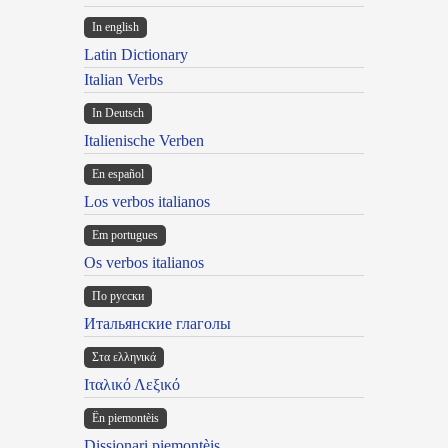
In english
Latin Dictionary
Italian Verbs
In Deutsch
Italienische Verben
En español
Los verbos italianos
Em portugues
Os verbos italianos
По русски
Итальянские глаголы
Στα ελληνικά
Ιταλικό Λεξικό
Ën piemontèis
Dissionari piemontèis