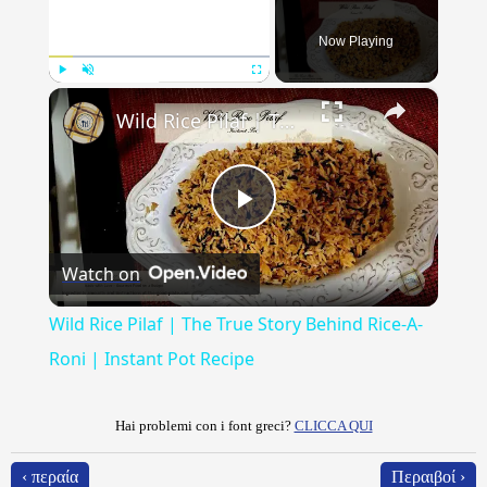
Now Playing
×
Play
Unmute
Fullscreen
Wild Rice Pilaf | The True Story Behind Rice-A-Roni | Instant Pot Recipe
Play
Watch on
Video
Wild Rice Pilaf | The True Story Behind Rice-A-
Roni | Instant Pot Recipe
Hai problemi con i font greci?
CLICCA QUI
‹ περαία
Περαιβοί ›