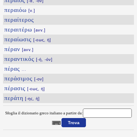
πέραιος
[-α, -ον]
περαιόω
[v.]
περαίτερος
περαιτέρω
[avv.]
περαίωσις
[-εως, ἡ]
πέραν
[avv.]
περαντικός
[-ή, -όν]
πέρας
...
περάσιμος
[-ον]
πέρασις
[-εως, ἡ]
περάτη
[-ης, ἡ]
Sfoglia il dizionario greco italiano a partire da:
{{ID:PERAIBIA100}}