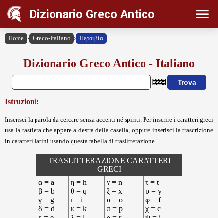
Dizionario Greco Antico
Home
›
Greco-Italiano
›
Περαιβία
Dizionario Greco Antico - Italiano
Istruzioni:
Inserisci la parola da cercare senza accenti né spiriti. Per inserire i caratteri greci
usa la tastiera che appare a destra della casella, oppure inserisci la trascrizione
in caratteri latini usando questa
tabella di traslitterazione
.
TRASLITTERAZIONE CARATTERI
GRECI
α = a
η = h
ν = n
τ = t
β = b
θ = q
ξ = x
υ = y
γ = g
ι = i
ο = o
φ = f
δ = d
κ = k
π = p
χ = c
ε = e
λ = l
ρ = r
ψ = j