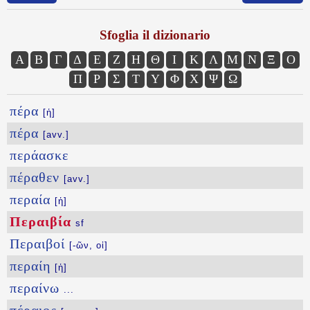
Sfoglia il dizionario
Α
Β
Γ
Δ
Ε
Ζ
Η
Θ
Ι
Κ
Λ
Μ
Ν
Ξ
Ο
Π
Ρ
Σ
Τ
Υ
Φ
Χ
Ψ
Ω
πέρα
[ἡ]
πέρα
[avv.]
περάασκε
πέραθεν
[avv.]
περαία
[ἡ]
Περαιβία
sf
Περαιβοί
[-ῶν, οἱ]
περαίη
[ἡ]
περαίνω
...