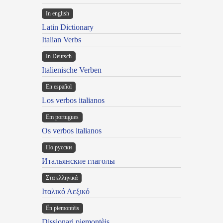
In english
Latin Dictionary
Italian Verbs
In Deutsch
Italienische Verben
En español
Los verbos italianos
Em portugues
Os verbos italianos
По русски
Итальянские глаголы
Στα ελληνικά
Ιταλικό Λεξικό
Ën piemontèis
Dissionari piemontèis