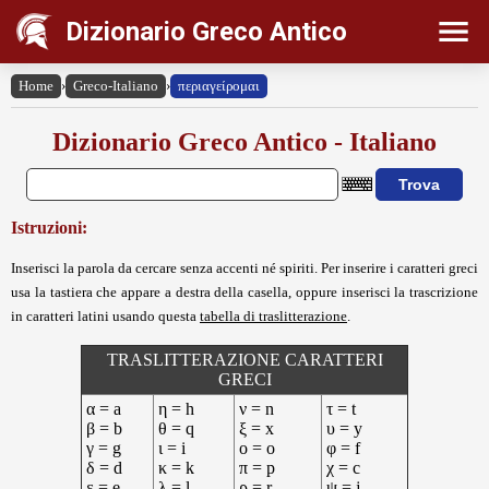
Dizionario Greco Antico
Home
›
Greco-Italiano
›
περιαγείρομαι
Dizionario Greco Antico - Italiano
Istruzioni:
Inserisci la parola da cercare senza accenti né spiriti. Per inserire i caratteri greci
usa la tastiera che appare a destra della casella, oppure inserisci la trascrizione
in caratteri latini usando questa
tabella di traslitterazione
.
TRASLITTERAZIONE CARATTERI
GRECI
α = a
η = h
ν = n
τ = t
β = b
θ = q
ξ = x
υ = y
γ = g
ι = i
ο = o
φ = f
δ = d
κ = k
π = p
χ = c
ε = e
λ = l
ρ = r
ψ = j