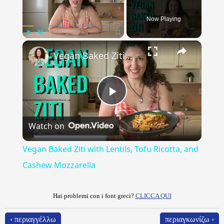
Now Playing
×
Play
Unmute
Fullscreen
Vegan Baked Ziti with Lentils, Tofu Ricotta, and Cashew Mozzarella
Play
Watch on
Video
Vegan Baked Ziti with Lentils, Tofu Ricotta, and
Cashew Mozzarella
Hai problemi con i font greci?
CLICCA QUI
‹ περιαγγέλλω
περιαγκωνίζω ›