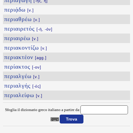
περιαγωγή
[-ῆς, ἡ]
περιᾴδω
[v.]
περιαθρέω
[v.]
περιαιρετός
[-ή, -όν]
περιαιρέω
[v.]
περιακοντίζω
[v.]
περιακτέον
[agg.]
περίακτος
[-ον]
περιαλγέω
[v.]
περιαλγής
[-ές]
περιαλείφω
[v.]
Sfoglia il dizionario greco italiano a partire da:
{{ID:PERIAGEIROMAI100}}