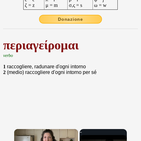
ζ = z
μ = m
σ,ς = s
ω = w
Donazione
περιαγείρομαι
verbo
1
raccogliere, radunare d'ogni intorno
2
(medio) raccogliere d'ogni intorno per sé
×