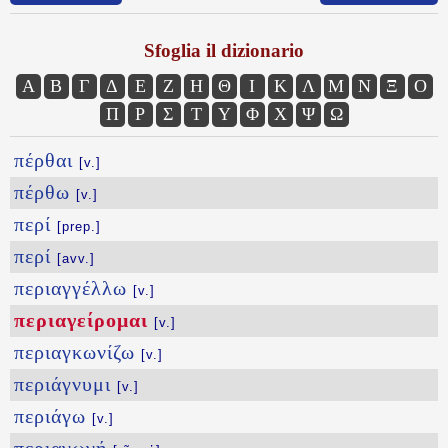
Sfoglia il dizionario
Α
Β
Γ
Δ
Ε
Ζ
Η
Θ
Ι
Κ
Λ
Μ
Ν
Ξ
Ο
Π
Ρ
Σ
Τ
Υ
Φ
Χ
Ψ
Ω
πέρθαι
[v.]
πέρθω
[v.]
περί
[prep.]
περί
[avv.]
περιαγγέλλω
[v.]
περιαγείρομαι
[v.]
περιαγκωνίζω
[v.]
περιάγνυμι
[v.]
περιάγω
[v.]