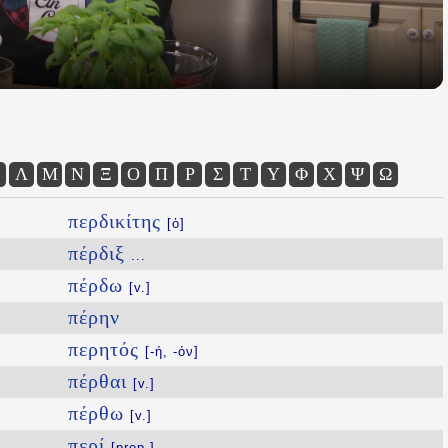
Λ
Μ
Ν
Ξ
Ο
Π
Ρ
Σ
Τ
Υ
Φ
Χ
Ψ
Ω
περδικίτης
[ὁ]
πέρδιξ
...
πέρδω
[v.]
πέρην
περητός
[-ή, -όν]
πέρθαι
[v.]
πέρθω
[v.]
περί
[prep.]