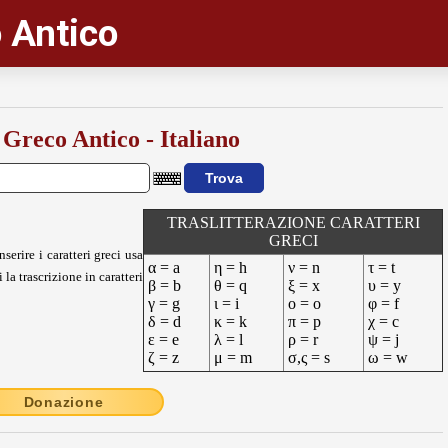
 Antico
 Greco Antico - Italiano
TRASLITTERAZIONE CARATTERI
GRECI
nserire i caratteri greci usa
α = a
η = h
ν = n
τ = t
 la trascrizione in caratteri
β = b
θ = q
ξ = x
υ = y
γ = g
ι = i
ο = o
φ = f
δ = d
κ = k
π = p
χ = c
ε = e
λ = l
ρ = r
ψ = j
ζ = z
μ = m
σ,ς = s
ω = w
Donazione