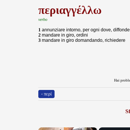
περιαγγέλλω
verbo
1
annunziare intorno, per ogni dove, diffonde
2
mandare in giro, ordini
3
mandare in giro domandando, richiedere
Hai proble
‹ περί
Sf
×