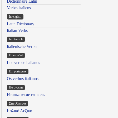
Dictionnaire Latin
Verbes italiens
In english
Latin Dictionary
Italian Verbs
In Deutsch
Italienische Verben
En español
Los verbos italianos
Em portugues
Os verbos italianos
По русски
Итальянские глаголы
Στα ελληνικά
Ιταλικό Λεξικό