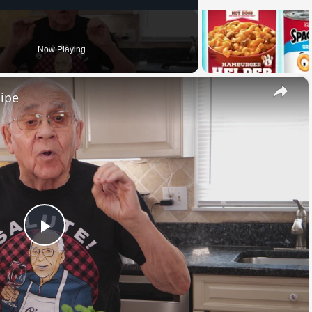
Now Playing
×
cipe
Play
Video