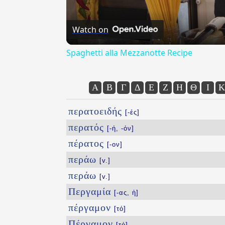
Watch on
Spaghetti alla Mezzanotte Recipe
Α
Β
Γ
Δ
Ε
Ζ
Η
Θ
Ι
Κ
περατοειδής
[-ές]
περατός
[-ή, -όν]
πέρατος
[-ον]
περάω
[v.]
περάω
[v.]
Περγαμία
[-ας, ἡ]
πέργαμον
[τό]
Πέργαμον
[τό]