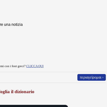
re una notizia
mi con i font greci?
CLICCA QUI
περιαγείρομαι ›
oglia il dizionario