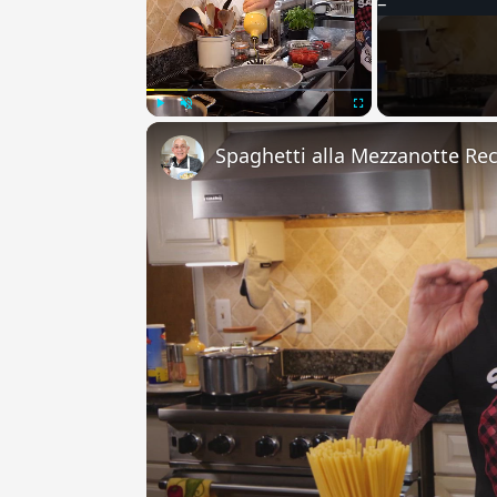
Play
Unmute
Fullscreen
Spaghetti alla Mezzanotte Re