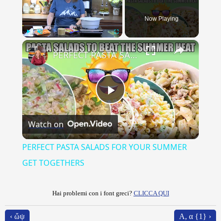
Now Playing
×
Play
Unmute
Fullscreen
PERFECT PASTA SALADS FOR YOUR SUMMER GET TOGETHERS
Play
Watch on
Video
PERFECT PASTA SALADS FOR YOUR SUMMER
GET TOGETHERS
Hai problemi con i font greci?
CLICCA QUI
‹ ὤψ
Α, α {1} ›