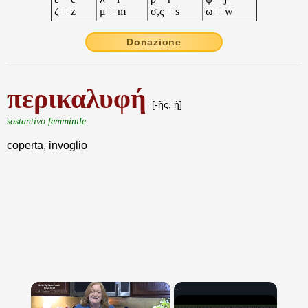
ζ = z
μ = m
σ,ς = s
ω = w
Donazione
περικαλυφή
[-ῆς, ἡ]
sostantivo femminile
coperta, invoglio
×