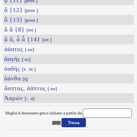
ᾇ {11}
[pron.]
ἅ {12}
[pron.]
ἄ {13}
[pron.]
ἄ ἄ {8}
[int.]
ἃ ἃ, ἇ ἇ {14}
[int.]
ἀάατος
[-ον]
ἀαγής
[-ες]
ἀαδής
[s. nt.]
ἀάνθα
[ἡ]
ἄαπτος, ἀάπτος
[-ον]
Ἀαρών
[-, ὁ]
Sfoglia il dizionario greco italiano a partire da:
{{ID:PERIKALYFH100}}