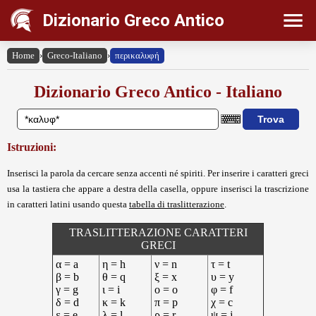
Dizionario Greco Antico
Home
›
Greco-Italiano
›
περικαλυφή
Dizionario Greco Antico - Italiano
Istruzioni:
Inserisci la parola da cercare senza accenti né spiriti. Per inserire i caratteri greci
usa la tastiera che appare a destra della casella, oppure inserisci la trascrizione
in caratteri latini usando questa
tabella di traslitterazione
.
TRASLITTERAZIONE CARATTERI
GRECI
α = a
η = h
ν = n
τ = t
β = b
θ = q
ξ = x
υ = y
γ = g
ι = i
ο = o
φ = f
δ = d
κ = k
π = p
χ = c
ε = e
λ = l
ρ = r
ψ = j