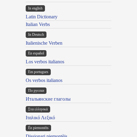
In english
Latin Dictionary
Italian Verbs
In Deutsch
Italienische Verben
En español
Los verbos italianos
Em portugues
Os verbos italianos
По русски
Итальянские глаголы
Στα ελληνικά
Ιταλικό Λεξικό
Ën piemontèis
Dissionari piemontèis