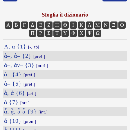
Sfoglia il dizionario
Α
Β
Γ
Δ
Ε
Ζ
Η
Θ
Ι
Κ
Λ
Μ
Ν
Ξ
Ο
Π
Ρ
Σ
Τ
Υ
Φ
Χ
Ψ
Ω
Α, α {1}
[-, τό]
ἁ–, ἀ– {2}
[pref.]
ἁ–, ἀν– {3}
[pref.]
ἀ– {4}
[pref.]
ἀ– {5}
[pref.]
ἀ, ἁ {6}
[art.]
ἀ {7}
[art.]
ἆ, ᾆ, ἆ ἆ {9}
[int.]
ἅ {10}
[pron.]