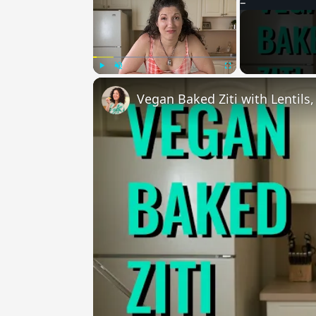
Play
Unmute
Fullscreen
Vegan Baked Ziti with Lentils