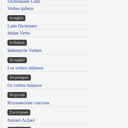
Dictionnaire Latin
Verbes italiens
In english
Latin Dictionary
Italian Verbs
In Deutsch
Italienische Verben
En español
Los verbos italianos
Em portugues
Os verbos italianos
По русски
Итальянские глаголы
Στα ελληνικά
Ιταλικό Λεξικό