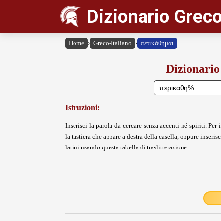
Dizionario Greco
Home
›
Greco-Italiano
›
περικάθημαι
Dizionario
Istruzioni:
Inserisci la parola da cercare senza accenti né spiriti. Per i
la tastiera che appare a destra della casella, oppure inserisci
latini usando questa
tabella di traslitterazione
.