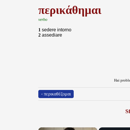
περικάθημαι
verbo
1
sedere intorno
2
assediare
Hai proble
‹ περικαθέζομαι
Sf
×