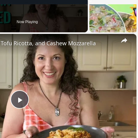
Now Playing
×
, Tofu Ricotta, and Cashew Mozzarella
Play
Video