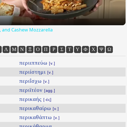
ta, and Cashew Mozzarella
Λ
Μ
Ν
Ξ
Ο
Π
Ρ
Σ
Τ
Υ
Φ
Χ
Ψ
Ω
περιιππεύω
[v.]
περιίστημι
[v.]
περιΐσχω
[v.]
περιϊτέον
[agg.]
περικαής
[-ές]
περικαθαίρω
[v.]
περικαθάπτω
[v.]
περικάθαρμα
...