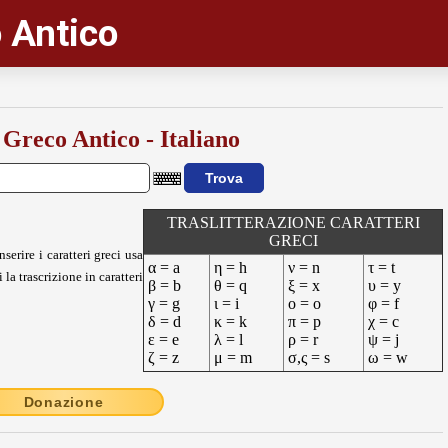
 Antico
 Greco Antico - Italiano
TRASLITTERAZIONE CARATTERI
GRECI
nserire i caratteri greci usa
α = a
η = h
ν = n
τ = t
 la trascrizione in caratteri
β = b
θ = q
ξ = x
υ = y
γ = g
ι = i
ο = o
φ = f
δ = d
κ = k
π = p
χ = c
ε = e
λ = l
ρ = r
ψ = j
ζ = z
μ = m
σ,ς = s
ω = w
Donazione