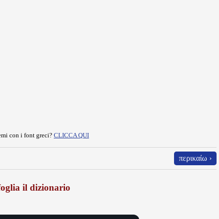
mi con i font greci?
CLICCA QUI
περικαίω ›
oglia il dizionario