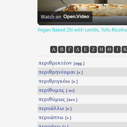
Watch on
Vegan Baked Ziti with Lentils, Tofu Ricot
Α
Β
Γ
Δ
Ε
Ζ
Η
Θ
Ι
Κ
περιθρεκτέον
[agg.]
περιθρηνέομαι
[v.]
περιθριγκόω
[v.]
περίθυμος
[-ον]
περιθύμως
[avv.]
περιιάλλω
[v.]
περιιάπτω
[v.]
περιιάχω
[v.]