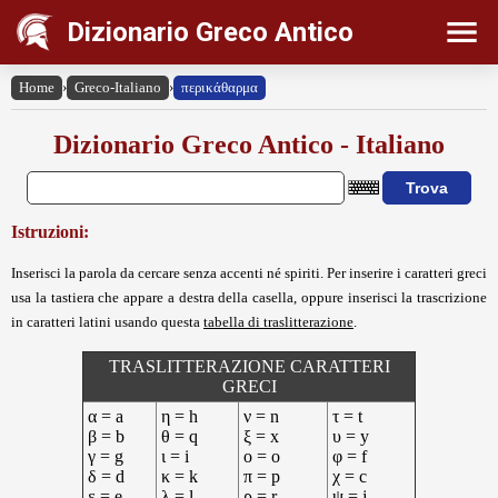
Dizionario Greco Antico
Home
›
Greco-Italiano
›
περικάθαρμα
Dizionario Greco Antico - Italiano
Istruzioni:
Inserisci la parola da cercare senza accenti né spiriti. Per inserire i caratteri greci
usa la tastiera che appare a destra della casella, oppure inserisci la trascrizione
in caratteri latini usando questa
tabella di traslitterazione
.
TRASLITTERAZIONE CARATTERI
GRECI
α = a
η = h
ν = n
τ = t
β = b
θ = q
ξ = x
υ = y
γ = g
ι = i
ο = o
φ = f
δ = d
κ = k
π = p
χ = c
ε = e
λ = l
ρ = r
ψ = j