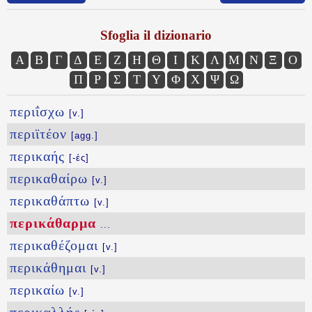
Sfoglia il dizionario
Α
Β
Γ
Δ
Ε
Ζ
Η
Θ
Ι
Κ
Λ
Μ
Ν
Ξ
Ο
Π
Ρ
Σ
Τ
Υ
Φ
Χ
Ψ
Ω
περιΐσχω
[v.]
περιϊτέον
[agg.]
περικαής
[-ές]
περικαθαίρω
[v.]
περικαθάπτω
[v.]
περικάθαρμα
...
περικαθέζομαι
[v.]
περικάθημαι
[v.]
περικαίω
[v.]