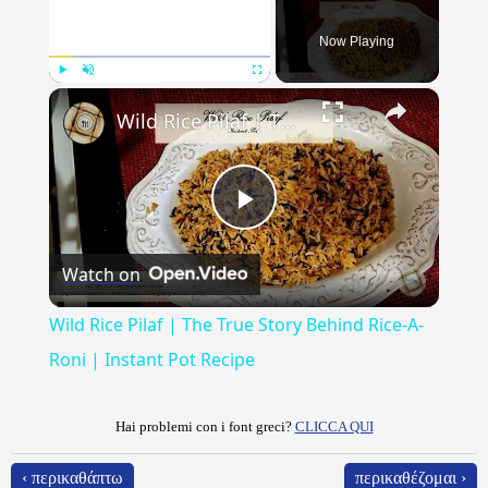
Now Playing
×
Play
Unmute
Fullscreen
Wild Rice Pilaf | The True Story Behind Rice-A-Roni | Instant Pot Recipe
Play
Watch on
Video
Wild Rice Pilaf | The True Story Behind Rice-A-
Roni | Instant Pot Recipe
Hai problemi con i font greci?
CLICCA QUI
‹ περικαθάπτω
περικαθέζομαι ›