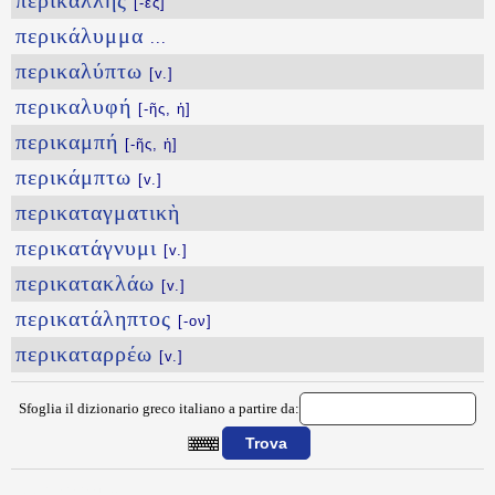
περικαλλής
[-ές]
περικάλυμμα
...
περικαλύπτω
[v.]
περικαλυφή
[-ῆς, ἡ]
περικαμπή
[-ῆς, ἡ]
περικάμπτω
[v.]
περικαταγματικὴ
περικατάγνυμι
[v.]
περικατακλάω
[v.]
περικατάληπτος
[-ον]
περικαταρρέω
[v.]
Sfoglia il dizionario greco italiano a partire da:
{{ID:PERIKAQARMA100}}