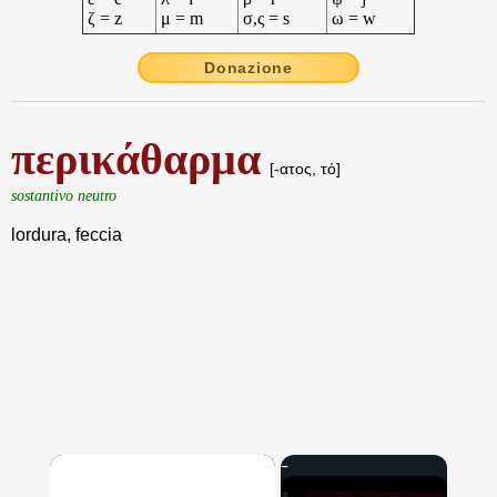
ζ = z
μ = m
σ,ς = s
ω = w
Donazione
περικάθαρμα
[-ατος, τό]
sostantivo neutro
lordura, feccia
×