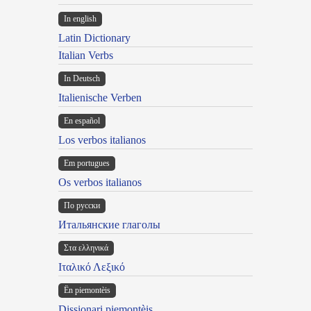
In english
Latin Dictionary
Italian Verbs
In Deutsch
Italienische Verben
En español
Los verbos italianos
Em portugues
Os verbos italianos
По русски
Итальянские глаголы
Στα ελληνικά
Ιταλικό Λεξικό
Ën piemontèis
Dissionari piemontèis