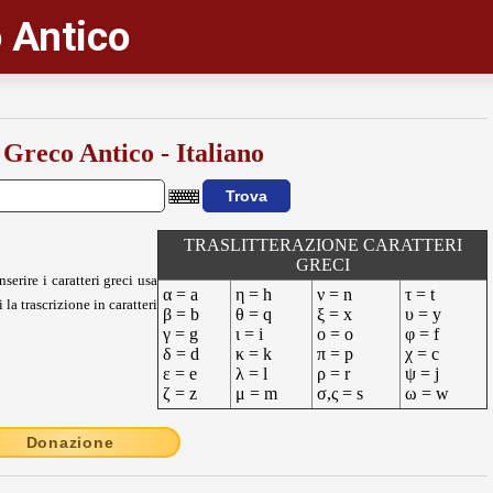
 Antico
 Greco Antico - Italiano
TRASLITTERAZIONE CARATTERI
GRECI
nserire i caratteri greci usa
α = a
η = h
ν = n
τ = t
 la trascrizione in caratteri
β = b
θ = q
ξ = x
υ = y
γ = g
ι = i
ο = o
φ = f
δ = d
κ = k
π = p
χ = c
ε = e
λ = l
ρ = r
ψ = j
ζ = z
μ = m
σ,ς = s
ω = w
Donazione