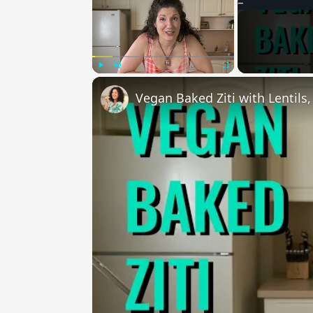
Play
Unmute
Fullscreen
Vegan Baked Ziti with Lentils