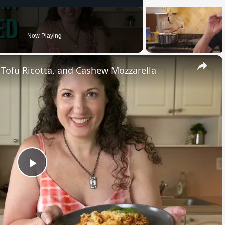
Now Playing
×
, Tofu Ricotta, and Cashew Mozzarella
Play
Video