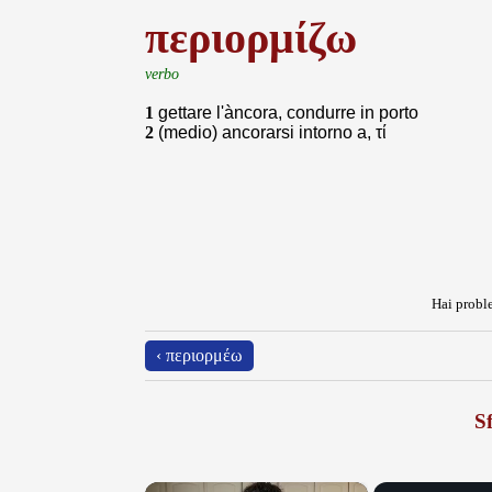
περιορμίζω
verbo
1
gettare l'àncora, condurre in porto
2
(medio) ancorarsi intorno a, τί
Hai proble
‹ περιορμέω
Sf
×