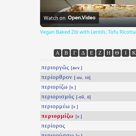
Watch on
Vegan Baked Ziti with Lentils, Tofu Ricot
Α
Β
Γ
Δ
Ε
Ζ
Η
Θ
Ι
Κ
περιοργῶς
[avv.]
περίορθρον
[-ου, τό]
περιορίζω
[v.]
περιορισμός
[-οῦ, ὁ]
περιορμέω
[v.]
περιορμίζω
[v.]
περίορος
περιορύσσω
[v.]