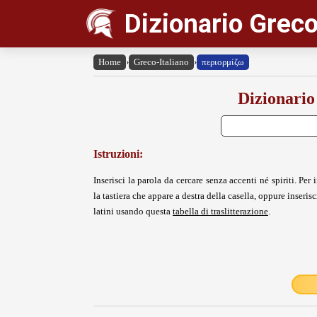
Dizionario Greco
Home
›
Greco-Italiano
›
περιορμίζω
Dizionario
Istruzioni:
Inserisci la parola da cercare senza accenti né spiriti. Per i
la tastiera che appare a destra della casella, oppure inserisci
latini usando questa
tabella di traslitterazione
.