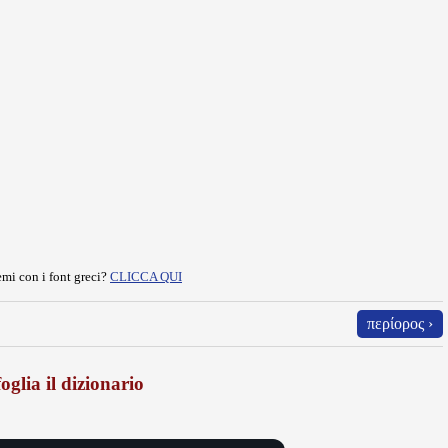
mi con i font greci?
CLICCA QUI
περίορος ›
oglia il dizionario