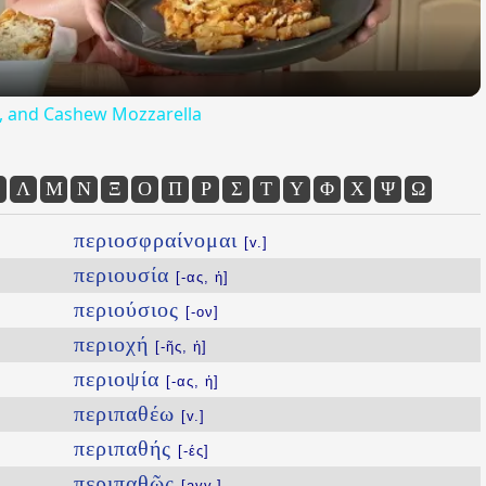
ta, and Cashew Mozzarella
Λ
Μ
Ν
Ξ
Ο
Π
Ρ
Σ
Τ
Υ
Φ
Χ
Ψ
Ω
περιοσφραίνομαι
[v.]
περιουσία
[-ας, ἡ]
περιούσιος
[-ον]
περιοχή
[-ῆς, ἡ]
περιοψία
[-ας, ἡ]
περιπαθέω
[v.]
περιπαθής
[-ές]
περιπαθῶς
[avv.]