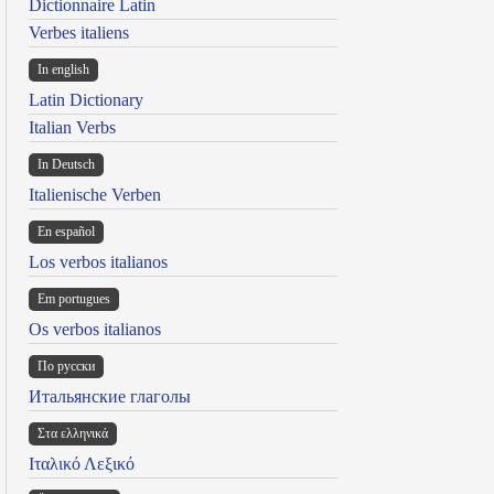
Dictionnaire Latin
Verbes italiens
In english
Latin Dictionary
Italian Verbs
In Deutsch
Italienische Verben
En español
Los verbos italianos
Em portugues
Os verbos italianos
По русски
Итальянские глаголы
Στα ελληνικά
Ιταλικό Λεξικό