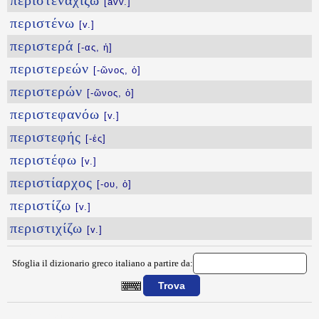
περιστεναχίζω
[avv.]
περιστένω
[v.]
περιστερά
[-ας, ἡ]
περιστερεών
[-ῶνος, ὁ]
περιστερών
[-ῶνος, ὁ]
περιστεφανόω
[v.]
περιστεφής
[-ές]
περιστέφω
[v.]
περιστίαρχος
[-ου, ὁ]
περιστίζω
[v.]
περιστιχίζω
[v.]
Sfoglia il dizionario greco italiano a partire da:
{{ID:PERISTAYROW100}}