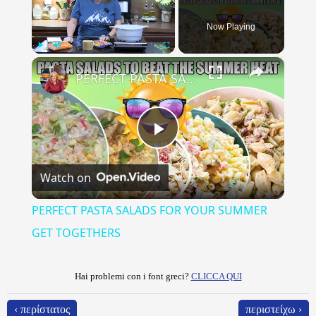
Now Playing
×
Play
Unmute
Fullscreen
PERFECT PASTA SALADS FOR YOUR SUMMER GET TOGETHERS
Play
Watch on
Video
PERFECT PASTA SALADS FOR YOUR SUMMER
GET TOGETHERS
Hai problemi con i font greci?
CLICCA QUI
‹ περίστατος
περιστείχω ›