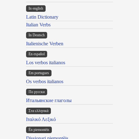
In english
Latin Dictionary
Italian Verbs
In Deutsch
Italienische Verben
En español
Los verbos italianos
Em portugues
Os verbos italianos
По русски
Итальянские глаголы
Στα ελληνικά
Ιταλικό Λεξικό
Ën piemontèis
Dissionari piemontèis