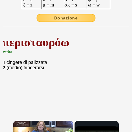
ζ = z
μ = m
σ,ς = s
ω = w
Donazione
περισταυρόω
verbo
1
cingere di palizzata
2
(medio) trincerarsi
×