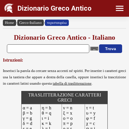
Dizionario Greco Antico
Home
›
Greco-Italiano
›
περισταυρόω
Dizionario Greco Antico - Italiano
Istruzioni:
Inserisci la parola da cercare senza accenti né spiriti. Per inserire i caratteri greci
usa la tastiera che appare a destra della casella, oppure inserisci la trascrizione
in caratteri latini usando questa
tabella di traslitterazione
.
TRASLITTERAZIONE CARATTERI
GRECI
α = a
η = h
ν = n
τ = t
β = b
θ = q
ξ = x
υ = y
γ = g
ι = i
ο = o
φ = f
δ = d
κ = k
π = p
χ = c
ε = e
λ = l
ρ = r
ψ = j