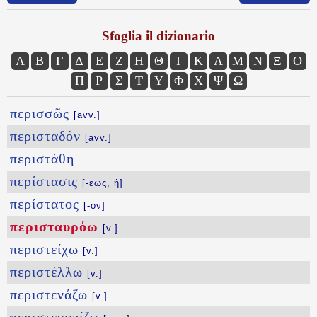
Sfoglia il dizionario
Α
Β
Γ
Δ
Ε
Ζ
Η
Θ
Ι
Κ
Λ
Μ
Ν
Ξ
Ο
Π
Ρ
Σ
Τ
Υ
Φ
Χ
Ψ
Ω
περισσῶς
[avv.]
περισταδόν
[avv.]
περιστάθη
περίστασις
[-εως, ἡ]
περίστατος
[-ον]
περισταυρόω
[v.]
περιστείχω
[v.]
περιστέλλω
[v.]
περιστενάζω
[v.]