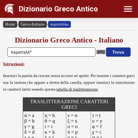
Dizionario Greco Antico
Home
›
Greco-Italiano
›
περιστέλλω
Dizionario Greco Antico - Italiano
Istruzioni:
Inserisci la parola da cercare senza accenti né spiriti. Per inserire i caratteri greci
usa la tastiera che appare a destra della casella, oppure inserisci la trascrizione
in caratteri latini usando questa
tabella di traslitterazione
.
TRASLITTERAZIONE CARATTERI
GRECI
α = a
η = h
ν = n
τ = t
β = b
θ = q
ξ = x
υ = y
γ = g
ι = i
ο = o
φ = f
δ = d
κ = k
π = p
χ = c
ε = e
λ = l
ρ = r
ψ = j