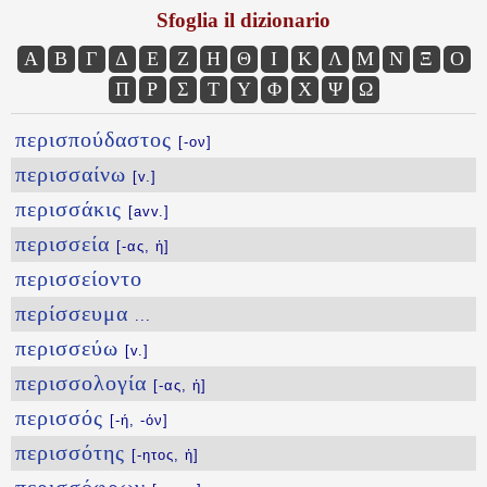
Sfoglia il dizionario
Α
Β
Γ
Δ
Ε
Ζ
Η
Θ
Ι
Κ
Λ
Μ
Ν
Ξ
Ο
Π
Ρ
Σ
Τ
Υ
Φ
Χ
Ψ
Ω
περισπούδαστος
[-ον]
περισσαίνω
[v.]
περισσάκις
[avv.]
περισσεία
[-ας, ἡ]
περισσείοντο
περίσσευμα
...
περισσεύω
[v.]
περισσολογία
[-ας, ἡ]
περισσός
[-ή, -όν]
περισσότης
[-ητος, ἡ]