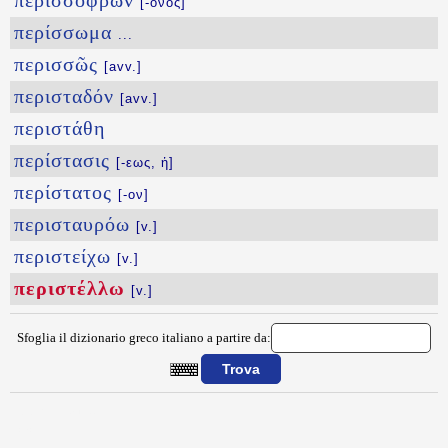
περισσόφρων
[-ονος]
περίσσωμα
...
περισσῶς
[avv.]
περισταδόν
[avv.]
περιστάθη
περίστασις
[-εως, ἡ]
περίστατος
[-ον]
περισταυρόω
[v.]
περιστείχω
[v.]
περιστέλλω
[v.]
Sfoglia il dizionario greco italiano a partire da:
{{ID:PERISTELLW100}}
---CACHE---