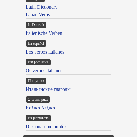
Latin Dictionary
Italian Verbs
In Deutsch
Italienische Verben
En español
Los verbos italianos
Em portugues
Os verbos italianos
По русски
Итальянские глаголы
Στα ελληνικά
Ιταλικό Λεξικό
Ën piemontèis
Dissionari piemontèis