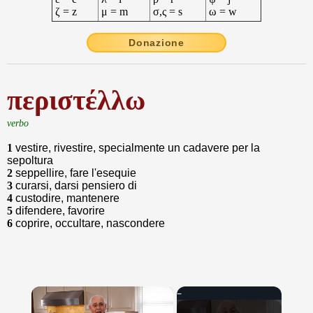
ζ = z
μ = m
σ,ς = s
ω = w
Donazione
περιστέλλω
verbo
1
vestire, rivestire, specialmente un cadavere per la
sepoltura
2
seppellire, fare l'esequie
3
curarsi, darsi pensiero di
4
custodire, mantenere
5
difendere, favorire
6
coprire, occultare, nascondere
×