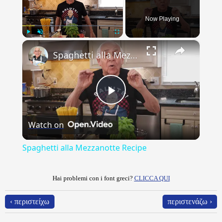
Now Playing
×
Play
Unmute
Fullscreen
Spaghetti alla Mezzanotte Recipe
Play
Watch on
Video
Spaghetti alla Mezzanotte Recipe
Hai problemi con i font greci?
CLICCA QUI
‹ περιστείχω
περιστενάζω ›