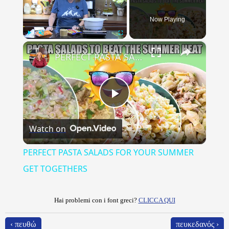
Now Playing
×
Play
Unmute
Fullscreen
PERFECT PASTA SALADS FOR YOUR SUMMER GET TOGETHERS
Play
Watch on
Video
PERFECT PASTA SALADS FOR YOUR SUMMER
GET TOGETHERS
Hai problemi con i font greci?
CLICCA QUI
‹ πευθώ
πευκεδανός ›