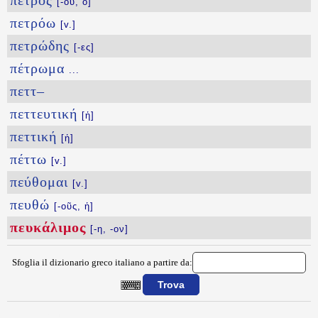
πέτρος
[-ου, ὁ]
πετρόω
[v.]
πετρώδης
[-ες]
πέτρωμα
...
πεττ–
πεττευτική
[ἡ]
πεττική
[ἡ]
πέττω
[v.]
πεύθομαι
[v.]
πευθώ
[-οῦς, ἡ]
πευκάλιμος
[-η, -ον]
Sfoglia il dizionario greco italiano a partire da:
{{ID:PEYKALIMOS100}}