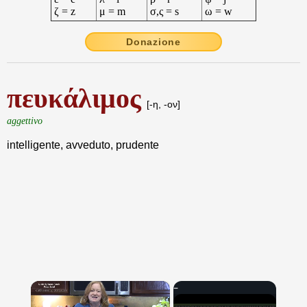
ζ = z
μ = m
σ,ς = s
ω = w
Donazione
πευκάλιμος
[-η, -ον]
aggettivo
intelligente, avveduto, prudente
×