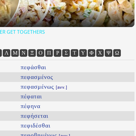
ER GET TOGETHERS
Λ
Μ
Ν
Ξ
Ο
Π
Ρ
Σ
Τ
Υ
Φ
Χ
Ψ
Ω
πεφάσθαι
πεφασμένος
πεφασμένως
[avv.]
πέφαται
πέφηνα
πεφήσεται
πεφιδέσθαι
πεφοβημένως
[avv.]