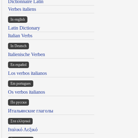
Dictionnaire Latin
Verbes italiens
In english
Latin Dictionary
Italian Verbs
In Deutsch
Italienische Verben
En español
Los verbos italianos
Em portugues
Os verbos italianos
По русски
Итальянские глаголы
Στα ελληνικά
Ιταλικό Λεξικό