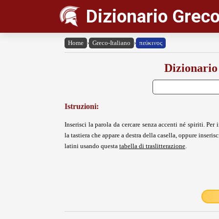
Dizionario Greco
Home
›
Greco-Italiano
›
πεύκινος
Dizionario
Istruzioni:
Inserisci la parola da cercare senza accenti né spiriti. Per i
la tastiera che appare a destra della casella, oppure inserisci
latini usando questa
tabella di traslitterazione
.