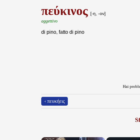
πεύκινος
[-η, -ον]
aggettivo
di pino, fatto di pino
Hai proble
‹ πευκήεις
Sf
×