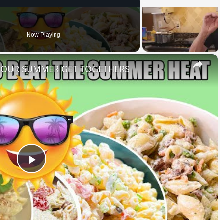
Now Playing
×
 YOUR SUMMER GET TOGETHERS
Play
Video