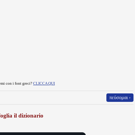
mi con i font greci?
CLICCA QUI
πεύσομαι ›
oglia il dizionario