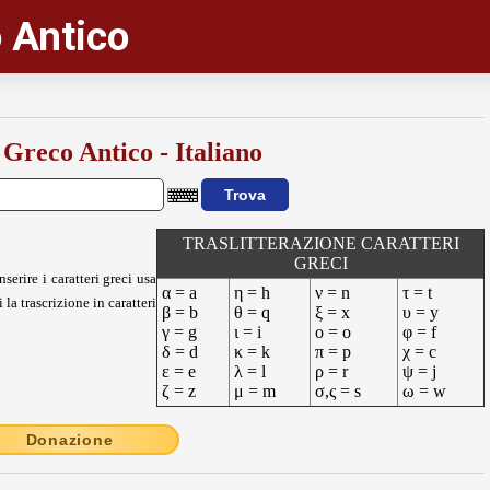
 Antico
 Greco Antico - Italiano
TRASLITTERAZIONE CARATTERI
GRECI
nserire i caratteri greci usa
α = a
η = h
ν = n
τ = t
 la trascrizione in caratteri
β = b
θ = q
ξ = x
υ = y
γ = g
ι = i
ο = o
φ = f
δ = d
κ = k
π = p
χ = c
ε = e
λ = l
ρ = r
ψ = j
ζ = z
μ = m
σ,ς = s
ω = w
Donazione