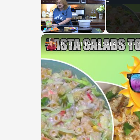
Play
Unmute
Fullscreen
PERFECT PASTA SALADS FOR