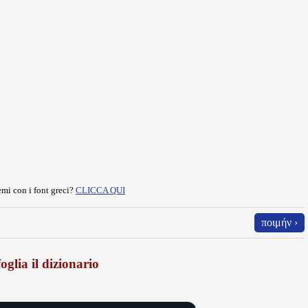
mi con i font greci?
CLICCA QUI
ποιμήν ›
oglia il dizionario