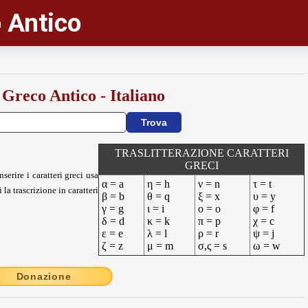
 Antico
 Greco Antico - Italiano
TRASLITTERAZIONE CARATTERI
GRECI
nserire i caratteri greci usa
α = a
η = h
ν = n
τ = t
 la trascrizione in caratteri
β = b
θ = q
ξ = x
υ = y
γ = g
ι = i
ο = o
φ = f
δ = d
κ = k
π = p
χ = c
ε = e
λ = l
ρ = r
ψ = j
ζ = z
μ = m
σ,ς = s
ω = w
Donazione