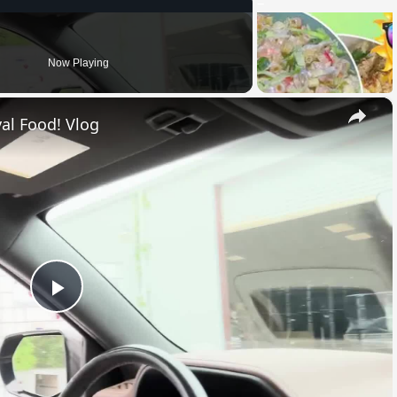
Now Playing
×
al Food! Vlog
Play
Video