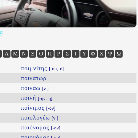
og
Λ
Μ
Ν
Ξ
Ο
Π
Ρ
Σ
Τ
Υ
Φ
Χ
Ψ
Ω
ποιμνίτης
[-ου, ὁ]
ποινάτωρ
...
ποινάω
[v.]
ποινή
[-ῆς, ἡ]
ποίνιμος
[-ον]
ποιολογέω
[v.]
ποιόνομος
[-ον]
ποιονόμος
[-ον]