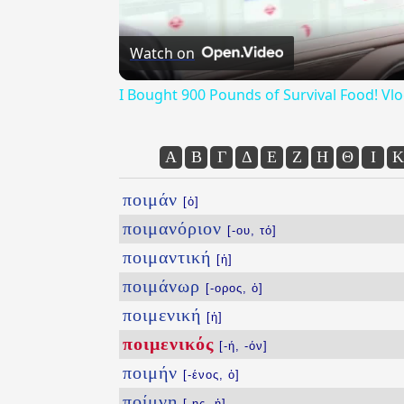
Watch on
I Bought 900 Pounds of Survival Food! Vl
Α
Β
Γ
Δ
Ε
Ζ
Η
Θ
Ι
Κ
ποιμάν
[ὁ]
ποιμανόριον
[-ου, τό]
ποιμαντική
[ἡ]
ποιμάνωρ
[-ορος, ὁ]
ποιμενική
[ἡ]
ποιμενικός
[-ή, -όν]
ποιμήν
[-ένος, ὁ]
ποίμνη
[-ης, ἡ]