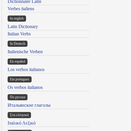
Dictionnaire Latin
Verbes italiens
In english
Latin Dictionary
Italian Verbs
In Deutsch
Italienische Verben
En español
Los verbos italianos
Em portugues
Os verbos italianos
По русски
Итальянские глаголы
Στα ελληνικά
Ιταλικό Λεξικό