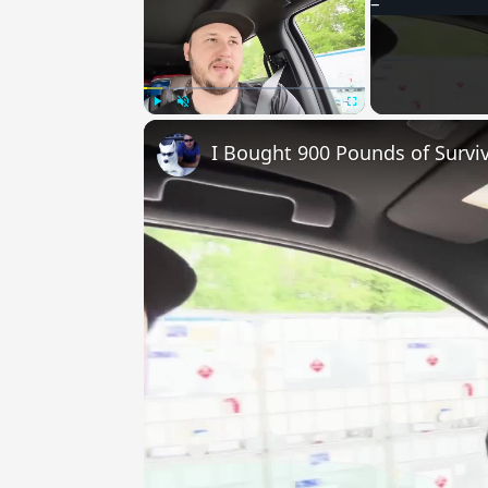
Play
Unmute
Fullscreen
I Bought 900 Pounds of Surviv