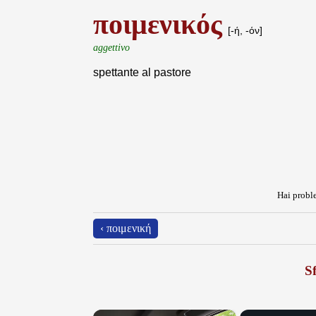
ποιμενικός
[-ή, -όν]
aggettivo
spettante al pastore
Hai proble
‹ ποιμενική
Sf
×