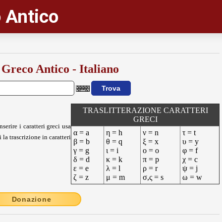
 Antico
 Greco Antico - Italiano
TRASLITTERAZIONE CARATTERI
GRECI
nserire i caratteri greci usa
α = a
η = h
ν = n
τ = t
 la trascrizione in caratteri
β = b
θ = q
ξ = x
υ = y
γ = g
ι = i
ο = o
φ = f
δ = d
κ = k
π = p
χ = c
ε = e
λ = l
ρ = r
ψ = j
ζ = z
μ = m
σ,ς = s
ω = w
Donazione