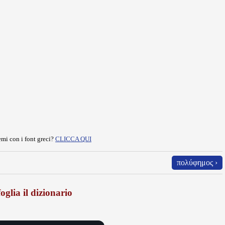
mi con i font greci?
CLICCA QUI
πολύφημος ›
oglia il dizionario