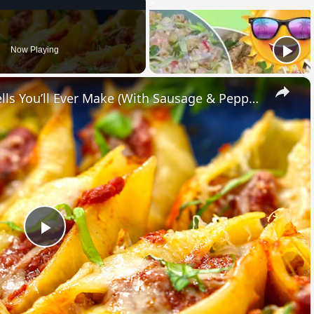
Now Playing
×
The Easiest Italian Stuffed Shells You’ll Ever Make (With Sausage & Peppers!)
Play
Video