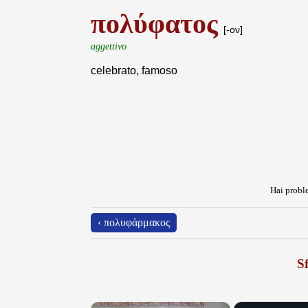
πολύφατος
[-ον]
aggettivo
celebrato, famoso
Hai proble
‹ πολυφάρμακος
Sf
×