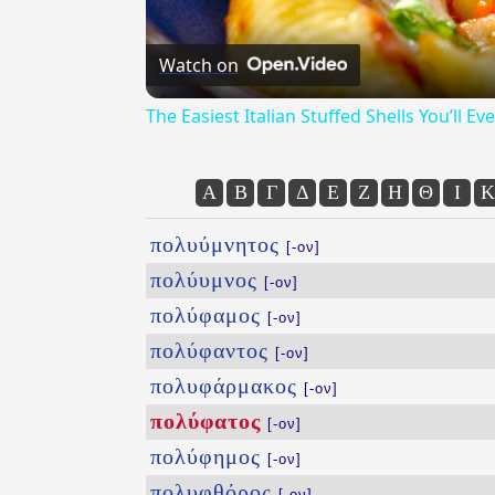
Watch on
The Easiest Italian Stuffed Shells You’ll 
Α
Β
Γ
Δ
Ε
Ζ
Η
Θ
Ι
Κ
πολυύμνητος
[-ον]
πολύυμνος
[-ον]
πολύφαμος
[-ον]
πολύφαντος
[-ον]
πολυφάρμακος
[-ον]
πολύφατος
[-ον]
πολύφημος
[-ον]
πολυφθόρος
[-ον]