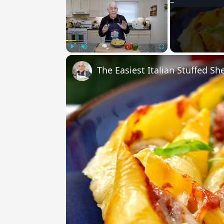
Play
Unmute
Fullscreen