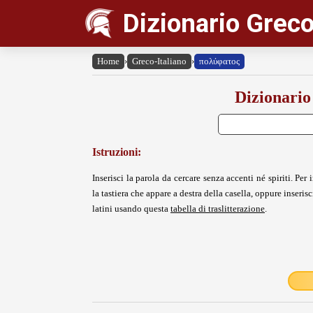
Dizionario Greco
Home
›
Greco-Italiano
›
πολύφατος
Dizionario
Istruzioni:
Inserisci la parola da cercare senza accenti né spiriti. Per i
la tastiera che appare a destra della casella, oppure inserisci
latini usando questa
tabella di traslitterazione
.