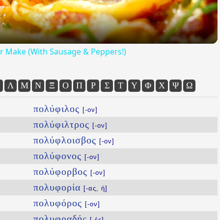
Ever Make (With Sausage & Peppers!)
Λ
Μ
Ν
Ξ
Ο
Π
Ρ
Σ
Τ
Υ
Φ
Χ
Ψ
Ω
πολύφιλος
[-ον]
πολύφιλτρος
[-ον]
πολύφλοισβος
[-ον]
πολύφονος
[-ον]
πολύφορβος
[-ον]
πολυφορία
[-ας, ἡ]
πολυφόρος
[-ον]
πολυφραδής
[-ές]