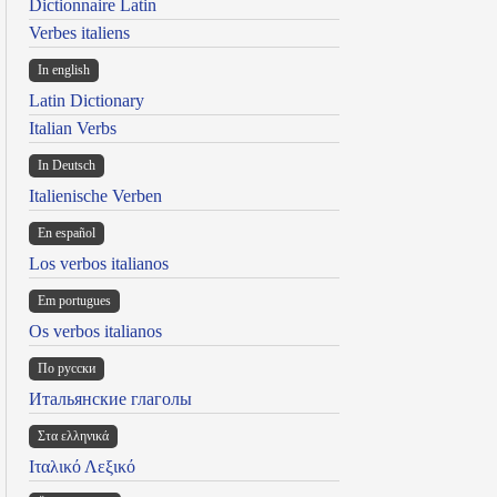
Dictionnaire Latin
Verbes italiens
In english
Latin Dictionary
Italian Verbs
In Deutsch
Italienische Verben
En español
Los verbos italianos
Em portugues
Os verbos italianos
По русски
Итальянские глаголы
Στα ελληνικά
Ιταλικό Λεξικό