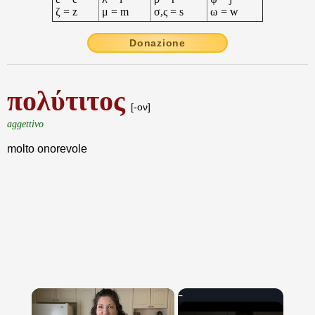
ζ = z
μ = m
σ,ς = s
ω = w
Donazione
πολύτιτος
[-ον]
aggettivo
molto onorevole
×