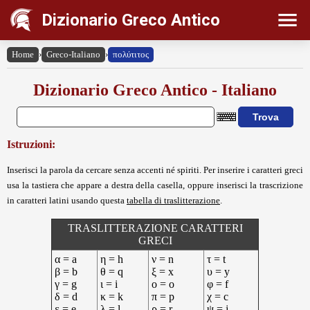
Dizionario Greco Antico
Home
›
Greco-Italiano
›
πολύτιτος
Dizionario Greco Antico - Italiano
Istruzioni:
Inserisci la parola da cercare senza accenti né spiriti. Per inserire i caratteri greci
usa la tastiera che appare a destra della casella, oppure inserisci la trascrizione
in caratteri latini usando questa
tabella di traslitterazione
.
TRASLITTERAZIONE CARATTERI
GRECI
α = a
η = h
ν = n
τ = t
β = b
θ = q
ξ = x
υ = y
γ = g
ι = i
ο = o
φ = f
δ = d
κ = k
π = p
χ = c
ε = e
λ = l
ρ = r
ψ = j