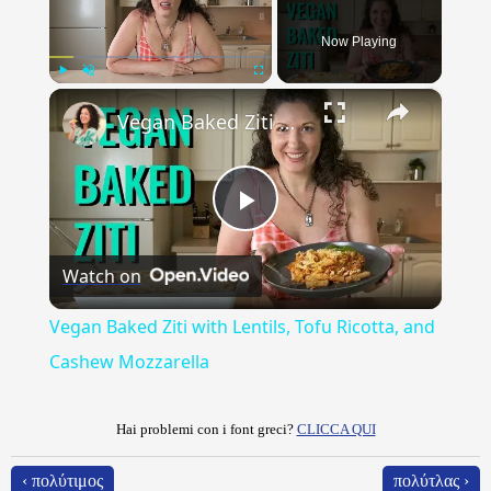
Now Playing
×
Play
Unmute
Fullscreen
Vegan Baked Ziti with Lentils, Tofu Ricotta, and Cashew Mozzarella
Play
Watch on
Video
Vegan Baked Ziti with Lentils, Tofu Ricotta, and
Cashew Mozzarella
Hai problemi con i font greci?
CLICCA QUI
‹ πολύτιμος
πολύτλας ›