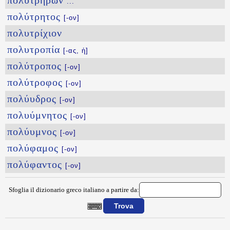
πολυτρήρων
...
πολύτρητος
[-ον]
πολυτρίχιον
πολυτροπία
[-ας, ἡ]
πολύτροπος
[-ον]
πολύτροφος
[-ον]
πολύυδρος
[-ον]
πολυύμνητος
[-ον]
πολύυμνος
[-ον]
πολύφαμος
[-ον]
πολύφαντος
[-ον]
Sfoglia il dizionario greco italiano a partire da:
{{ID:POLYTITOS100}}