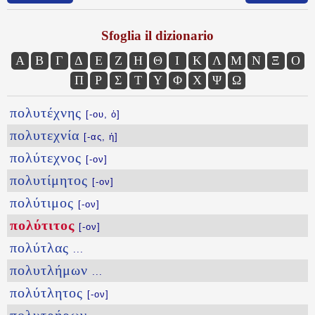
Sfoglia il dizionario
Α
Β
Γ
Δ
Ε
Ζ
Η
Θ
Ι
Κ
Λ
Μ
Ν
Ξ
Ο
Π
Ρ
Σ
Τ
Υ
Φ
Χ
Ψ
Ω
πολυτέχνης
[-ου, ὁ]
πολυτεχνία
[-ας, ἡ]
πολύτεχνος
[-ον]
πολυτίμητος
[-ον]
πολύτιμος
[-ον]
πολύτιτος
[-ον]
πολύτλας
...
πολυτλήμων
...
πολύτλητος
[-ον]