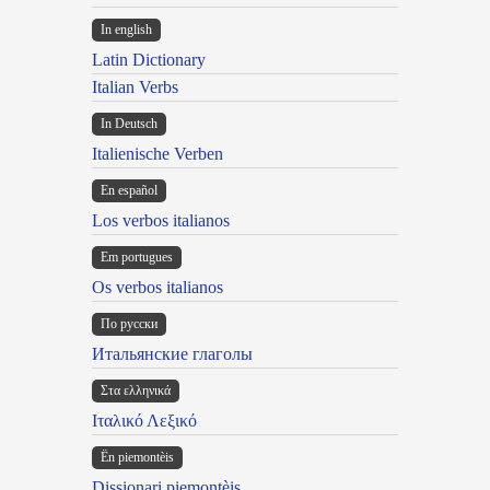
In english
Latin Dictionary
Italian Verbs
In Deutsch
Italienische Verben
En español
Los verbos italianos
Em portugues
Os verbos italianos
По русски
Итальянские глаголы
Στα ελληνικά
Ιταλικό Λεξικό
Ën piemontèis
Dissionari piemontèis