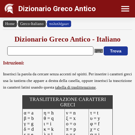
Dizionario Greco Antico
Home
›
Greco-Italiano
›
πολυτλήμων
Dizionario Greco Antico - Italiano
Istruzioni:
Inserisci la parola da cercare senza accenti né spiriti. Per inserire i caratteri greci
usa la tastiera che appare a destra della casella, oppure inserisci la trascrizione
in caratteri latini usando questa
tabella di traslitterazione
.
TRASLITTERAZIONE CARATTERI
GRECI
α = a
η = h
ν = n
τ = t
β = b
θ = q
ξ = x
υ = y
γ = g
ι = i
ο = o
φ = f
δ = d
κ = k
π = p
χ = c
ε = e
λ = l
ρ = r
ψ = j