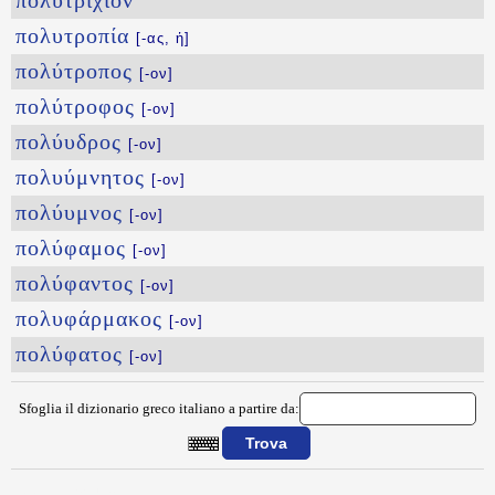
πολυτρίχιον
πολυτροπία
[-ας, ἡ]
πολύτροπος
[-ον]
πολύτροφος
[-ον]
πολύυδρος
[-ον]
πολυύμνητος
[-ον]
πολύυμνος
[-ον]
πολύφαμος
[-ον]
πολύφαντος
[-ον]
πολυφάρμακος
[-ον]
πολύφατος
[-ον]
Sfoglia il dizionario greco italiano a partire da:
{{ID:POLYTLHMWN100}}