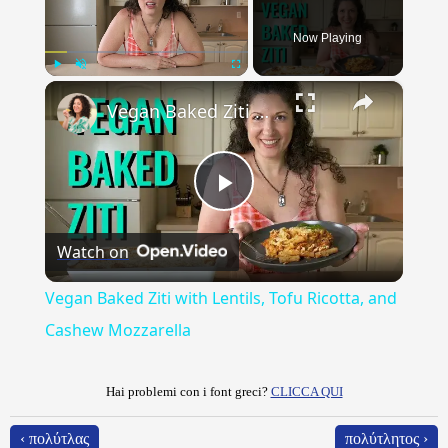
Now Playing
×
Play
Unmute
Fullscreen
Vegan Baked Ziti with Lentils, Tofu Ricotta, and Cashew Mozzarella
Play
Watch on
Video
Vegan Baked Ziti with Lentils, Tofu Ricotta, and
Cashew Mozzarella
Hai problemi con i font greci?
CLICCA QUI
‹ πολύτλας
πολύτλητος ›