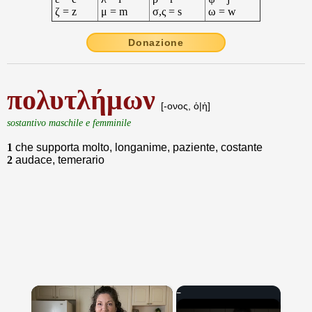
ζ = z
μ = m
σ,ς = s
ω = w
Donazione
πολυτλήμων
[-ονος, ὁ|ἡ]
sostantivo maschile e femminile
1
che supporta molto, longanime, paziente, costante
2
audace, temerario
×