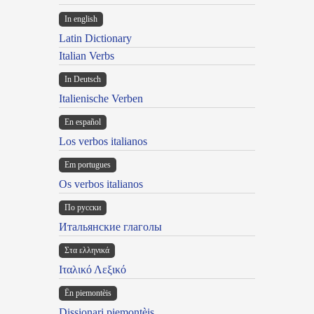
In english
Latin Dictionary
Italian Verbs
In Deutsch
Italienische Verben
En español
Los verbos italianos
Em portugues
Os verbos italianos
По русски
Итальянские глаголы
Στα ελληνικά
Ιταλικό Λεξικό
Ën piemontèis
Dissionari piemontèis