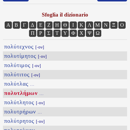
Sfoglia il dizionario
Α
Β
Γ
Δ
Ε
Ζ
Η
Θ
Ι
Κ
Λ
Μ
Ν
Ξ
Ο
Π
Ρ
Σ
Τ
Υ
Φ
Χ
Ψ
Ω
πολύτεχνος
[-ον]
πολυτίμητος
[-ον]
πολύτιμος
[-ον]
πολύτιτος
[-ον]
πολύτλας
...
πολυτλήμων
...
πολύτλητος
[-ον]
πολυτρήρων
...
πολύτρητος
[-ον]